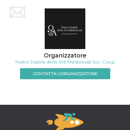
mese
viene
m.stripe.com
generalmente
utilizzato per le
prestazioni e
l'ottimizzazione
dei servizi di
elaborazione
dei pagamenti,
facilitando la
memorizzazione
dei contenuti
sul browser per
rendere le
pagine più
Organizzatore
veloci.
Teatro Stabile delle Arti Medioevali Soc. Coop.
CookieScriptConsent
4
Questo cookie
CookieScript
settimane
viene utilizzato
oooh.events
CONTATTA L'ORGANIZZATORE
2 giorni
dal servizio
Cookie-
Script.com per
ricordare le
preferenze di
consenso sui
cookie dei
visitatori. È
necessario che il
banner dei
cookie di
Cookie-
Script.com
funzioni