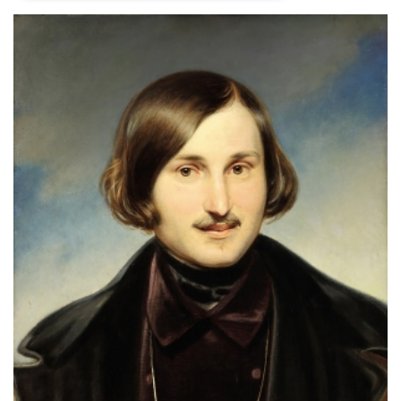
Necessari
Marketing
I cookie strettamente necessari o tecnici sono
indispensabili al funzionamento del sito. I
servizi qui presenti non potranno funzionare
senza.
Provider /
Nome
Scadenza
Descrizione
Dominio
cf_clearance
1 anno
Clearance
Cloudflare,
Cookie from
Inc.
CloudFlare
.oooh.events
stores the proof
of challenge
passed. It is
used to no
longer issue a
captcha or
jschallenge
challenge if
present. It is
required to
reach origin
server.
wordpress_test_cookie
Sessione
Cookie di
Automattic
Wordpress,
Inc.
verifica che il