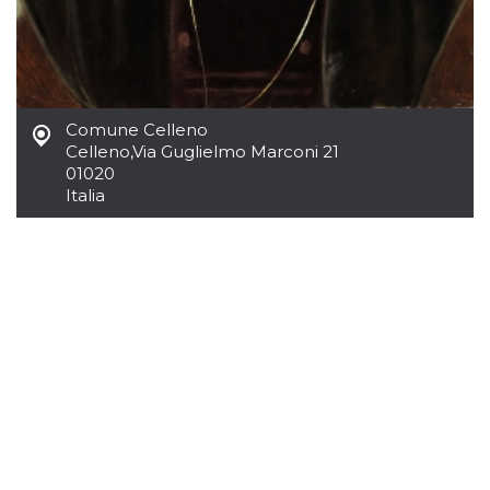
.oooh.events
browser accetti i
cookie.
PHPSESSID
Sessione
Cookie
PHP.net
generato da
oooh.events
applicazioni
basate sul
linguaggio PHP.
Comune Celleno
Si tratta di un
Celleno
,
Via Guglielmo Marconi 21
identificatore
generico
01020
utilizzato per
Italia
mantenere le
variabili di
sessione utente.
Normalmente è
un numero
generato in
modo casuale, il
modo in cui
viene utilizzato
può essere
specifico per il
sito, ma un
buon esempio è
mantenere uno
stato di accesso
per un utente
tra le pagine.
m
1 anno 1
Questo cookie
Stripe