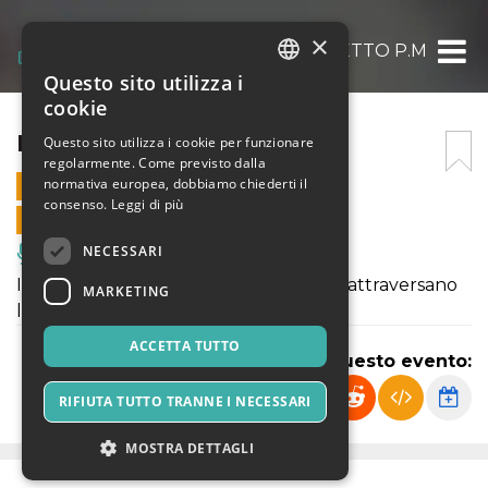
×
PROGETTO P.M
Questo sito utilizza i
ITALIAN
cookie
ENGLISH
PROGETTO P.M
Questo sito utilizza i cookie per funzionare
regolarmente. Come previsto dalla
SPANISH
normativa europea, dobbiamo chiederti il
17 OTTOBRE 2022 - 17:30
consenso.
Leggi di più
VENDITE ONLINE TERMINATE
NECESSARI
Musica, Eventi Live, Club
I venti rivoluzionari artistici che hanno attraversano
MARKETING
la città di Napoli a oggi.
ACCETTA TUTTO
Condividi questo evento:
RIFIUTA TUTTO TRANNE I NECESSARI
MOSTRA DETTAGLI