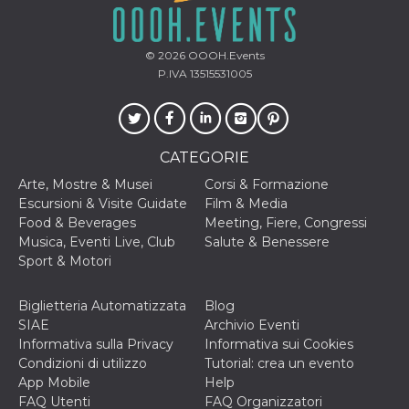
correttamente.
Storage declaration
© 2026
OOOH.Events
Storage
Nome
Descrizione
P.IVA 13515531005
type
fbssls_314278995690155
Session
storage
wpEmojiSettingsSupports
Session
CATEGORIE
storage
Arte, Mostre & Musei
Corsi & Formazione
cn_uc__
Local
storage
Escursioni & Visite Guidate
Film & Media
Food & Beverages
Meeting, Fiere, Congressi
Musica, Eventi Live, Club
Salute & Benessere
Sport & Motori
Biglietteria Automatizzata
Blog
SIAE
Archivio Eventi
Provider /
Informativa sulla Privacy
Informativa sui Cookies
Nome
Scadenza
Descrizione
Dominio
Condizioni di utilizzo
Tutorial: crea un evento
c_user
4
Cookie di a
Meta
App Mobile
Help
settimane
utente. Può
Platform Inc.
FAQ Utenti
FAQ Organizzatori
2 giorni
essere di se
.facebook.com