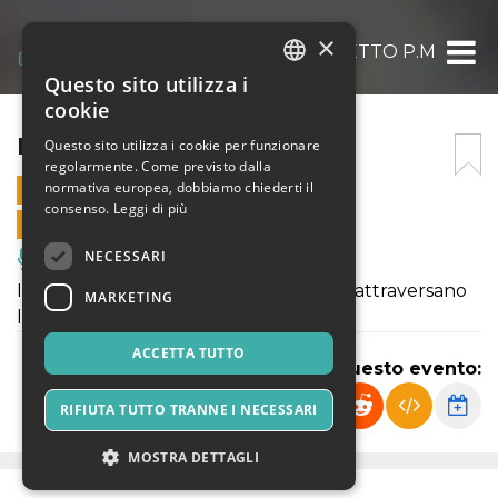
×
PROGETTO P.M
Questo sito utilizza i
ITALIAN
cookie
ENGLISH
PROGETTO P.M
Questo sito utilizza i cookie per funzionare
regolarmente. Come previsto dalla
SPANISH
normativa europea, dobbiamo chiederti il
19 OTTOBRE 2022 - 17:30
consenso.
Leggi di più
VENDITE ONLINE TERMINATE
NECESSARI
Musica, Eventi Live, Club
I venti rivoluzionari artistici che hanno attraversano
MARKETING
la città di Napoli a oggi.
ACCETTA TUTTO
Condividi questo evento:
RIFIUTA TUTTO TRANNE I NECESSARI
MOSTRA DETTAGLI