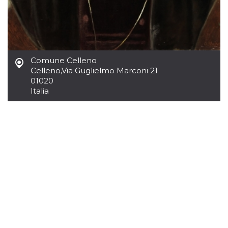
.oooh.events
browser accetti i
cookie.
PHPSESSID
Sessione
Cookie
PHP.net
generato da
oooh.events
applicazioni
basate sul
linguaggio PHP.
Comune Celleno
Si tratta di un
Celleno
,
Via Guglielmo Marconi 21
identificatore
generico
01020
utilizzato per
Italia
mantenere le
variabili di
sessione utente.
Normalmente è
un numero
generato in
modo casuale, il
modo in cui
viene utilizzato
può essere
specifico per il
sito, ma un
buon esempio è
mantenere uno
stato di accesso
per un utente
tra le pagine.
m
1 anno 1
Questo cookie
Stripe