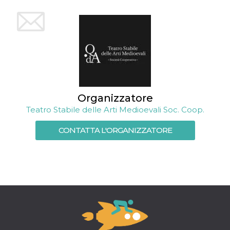
mese
viene
m.stripe.com
generalmente
utilizzato per le
prestazioni e
l'ottimizzazione
dei servizi di
elaborazione
dei pagamenti,
facilitando la
memorizzazione
dei contenuti
sul browser per
rendere le
pagine più
Organizzatore
veloci.
Teatro Stabile delle Arti Medioevali Soc. Coop.
CookieScriptConsent
4
Questo cookie
CookieScript
settimane
viene utilizzato
oooh.events
CONTATTA L'ORGANIZZATORE
2 giorni
dal servizio
Cookie-
Script.com per
ricordare le
preferenze di
consenso sui
cookie dei
visitatori. È
necessario che il
banner dei
cookie di
Cookie-
Script.com
funzioni