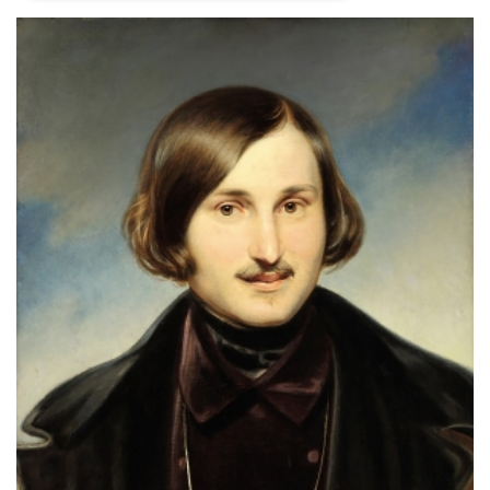
Necessari
Marketing
I cookie strettamente necessari o tecnici sono
indispensabili al funzionamento del sito. I
servizi qui presenti non potranno funzionare
senza.
Provider /
Nome
Scadenza
Descrizione
Dominio
cf_clearance
1 anno
Clearance
Cloudflare,
Cookie from
Inc.
CloudFlare
.oooh.events
stores the proof
of challenge
passed. It is
used to no
longer issue a
captcha or
jschallenge
challenge if
present. It is
required to
reach origin
server.
wordpress_test_cookie
Sessione
Cookie di
Automattic
Wordpress,
Inc.
verifica che il