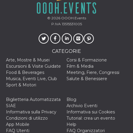
correttamente.
Storage declaration
© 2026
OOOH.Events
Storage
Nome
Descrizione
P.IVA 13515531005
type
fbssls_314278995690155
Session
storage
wpEmojiSettingsSupports
Session
CATEGORIE
storage
Arte, Mostre & Musei
Corsi & Formazione
cn_uc__
Local
storage
Escursioni & Visite Guidate
Film & Media
Food & Beverages
Meeting, Fiere, Congressi
Musica, Eventi Live, Club
Salute & Benessere
Sport & Motori
Biglietteria Automatizzata
Blog
SIAE
Archivio Eventi
Provider /
Informativa sulla Privacy
Informativa sui Cookies
Nome
Scadenza
Descrizione
Dominio
Condizioni di utilizzo
Tutorial: crea un evento
c_user
4
Cookie di a
Meta
App Mobile
Help
settimane
utente. Può
Platform Inc.
FAQ Utenti
FAQ Organizzatori
2 giorni
essere di se
.facebook.com