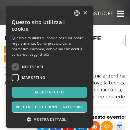
×
PROVA DI UNA CATASTROFE
Questo sito utilizza i
ITALIAN
cookie
ENGLISH
PROVA DI UNA CATASTROFE
Questo sito utilizza i cookie per funzionare
regolarmente. Come previsto dalla
SPANISH
normativa europea, dobbiamo chiederti il
4 LUGLIO 2025 - 21:00
consenso.
Leggi di più
VENDITE ONLINE TERMINATE
NECESSARI
Arte, Mostre & Musei
“Prova di una catastrofe” della compagnia argentina
MARKETING
A Tope è un circo essenziale e crudo, dove la tecnica
diventa scena, la fatica si mostra e il corpo racconta,
ACCETTA TUTTO
tra equilibrio e crollo, la fragilità umana che precede
ogni catastrofe.
RIFIUTA TUTTO TRANNE I NECESSARI
Condividi questo evento:
MOSTRA DETTAGLI