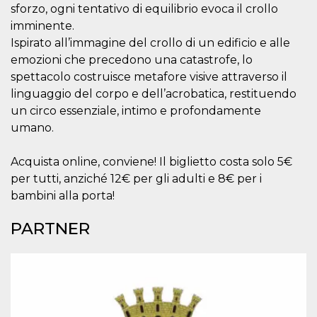
o persistent
sforzo, ogni tentativo di equilibrio evoca il crollo
30 giorni
imminente.
datr
2 anni
Questo coo
Meta
Ispirato all’immagine del crollo di un edificio e alle
identifica il
Platform Inc.
browser che
emozioni che precedono una catastrofe, lo
.facebook.com
connette a
spettacolo costruisce metafore visive attraverso il
Facebook. 
direttament
linguaggio del corpo e dell’acrobatica, restituendo
legato alla 
Facebook
un circo essenziale, intimo e profondamente
dell'utente.
umano.
Facebook s
che viene
utilizzato p
aiutare con 
Acquista online, conviene! Il biglietto costa solo 5€
sicurezza e a
di accesso
per tutti, anziché 12€ per gli adulti e 8€ per i
sospette, in
bambini alla porta!
particolare p
rilevamento
bot che ten
PARTNER
di accedere 
servizio. F
afferma anc
il profilo
comportame
associato a
ciascun coo
datr viene
eliminato d
giorni. Que