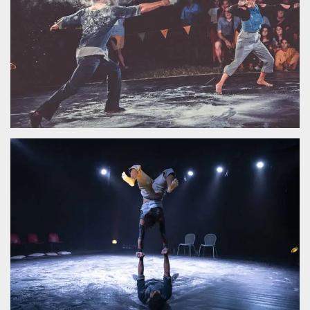
.oooh.events
browser accetti i
cookie.
PHPSESSID
Sessione
Cookie
PHP.net
generato da
oooh.events
applicazioni
basate sul
linguaggio PHP.
Si tratta di un
identificatore
generico
utilizzato per
mantenere le
variabili di
sessione utente.
Normalmente è
un numero
generato in
modo casuale, il
modo in cui
viene utilizzato
può essere
specifico per il
sito, ma un
buon esempio è
mantenere uno
stato di accesso
per un utente
tra le pagine.
m
1 anno 1
Questo cookie
Stripe