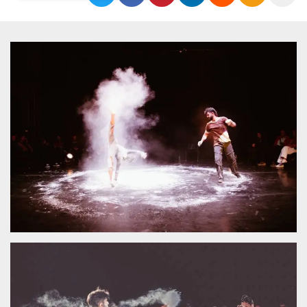
Necessari
Marketing
I cookie strettamente necessari o tecnici sono
indispensabili al funzionamento del sito. I
servizi qui presenti non potranno funzionare
senza.
Provider /
Nome
Scadenza
Descrizione
Dominio
cf_clearance
1 anno
Clearance
Cloudflare,
Cookie from
Inc.
CloudFlare
.oooh.events
stores the proof
of challenge
passed. It is
used to no
longer issue a
captcha or
jschallenge
challenge if
present. It is
required to
reach origin
server.
wordpress_test_cookie
Sessione
Cookie di
Automattic
Wordpress,
Inc.
verifica che il