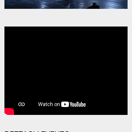
mese
viene
m.stripe.com
generalmente
utilizzato per le
prestazioni e
l'ottimizzazione
dei servizi di
elaborazione
dei pagamenti,
facilitando la
memorizzazione
dei contenuti
sul browser per
rendere le
pagine più
veloci.
CookieScriptConsent
4
Questo cookie
CookieScript
settimane
viene utilizzato
oooh.events
2 giorni
dal servizio
Cookie-
Script.com per
ricordare le
preferenze di
consenso sui
cookie dei
visitatori. È
necessario che il
banner dei
cookie di
Cookie-
Script.com
funzioni