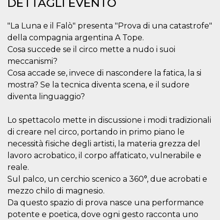
DETTAGLI EVENTO
correttamente.
Storage declaration
"La Luna e il Falò" presenta "Prova di una catastrofe"
Storage
della compagnia argentina A Tope.
Nome
Descrizione
type
Cosa succede se il circo mette a nudo i suoi
fbssls_314278995690155
Session
meccanismi?
storage
Cosa accade se, invece di nascondere la fatica, la si
wpEmojiSettingsSupports
Session
mostra? Se la tecnica diventa scena, e il sudore
storage
diventa linguaggio?
cn_uc__
Local
storage
Lo spettacolo mette in discussione i modi tradizionali
di creare nel circo, portando in primo piano le
necessità fisiche degli artisti, la materia grezza del
lavoro acrobatico, il corpo affaticato, vulnerabile e
reale.
Sul palco, un cerchio scenico a 360°, due acrobati e
Provider /
Nome
Scadenza
Descrizione
mezzo chilo di magnesio.
Dominio
Da questo spazio di prova nasce una performance
c_user
4
Cookie di a
Meta
settimane
utente. Può
Platform Inc.
potente e poetica, dove ogni gesto racconta uno
2 giorni
essere di se
.facebook.com