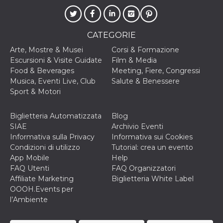
o persistent
30 giorni
datr
2 anni
Questo coo
Meta
identifica il
CATEGORIE
Platform Inc.
browser che
.facebook.com
connette a
Arte, Mostre & Musei
Corsi & Formazione
Facebook. 
Escursioni & Visite Guidate
Film & Media
direttament
legato alla 
Food & Beverages
Meeting, Fiere, Congressi
Facebook
Musica, Eventi Live, Club
Salute & Benessere
dell'utente.
Facebook s
Sport & Motori
che viene
utilizzato p
aiutare con 
Biglietteria Automatizzata
Blog
sicurezza e a
di accesso
SIAE
Archivio Eventi
sospette, in
Informativa sulla Privacy
Informativa sui Cookies
particolare p
rilevamento
Condizioni di utilizzo
Tutorial: crea un evento
bot che ten
App Mobile
Help
di accedere 
servizio. F
FAQ Utenti
FAQ Organizzatori
afferma anc
Affiliate Marketing
Biglietteria White Label
il profilo
comportame
OOOH.Events per
associato a
l’Ambiente
ciascun coo
datr viene
eliminato d
giorni. Que