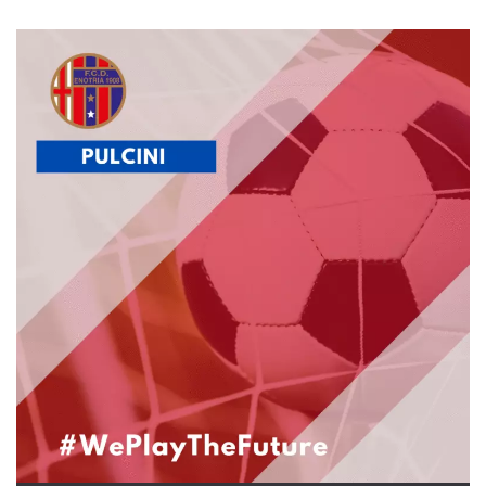
.oooh.events
browser accetti i
cookie.
PHPSESSID
Sessione
Cookie
PHP.net
generato da
oooh.events
applicazioni
basate sul
linguaggio PHP.
Si tratta di un
identificatore
generico
utilizzato per
mantenere le
variabili di
sessione utente.
Normalmente è
un numero
generato in
modo casuale, il
modo in cui
viene utilizzato
può essere
specifico per il
sito, ma un
buon esempio è
mantenere uno
stato di accesso
per un utente
tra le pagine.
m
1 anno 1
Questo cookie
Stripe