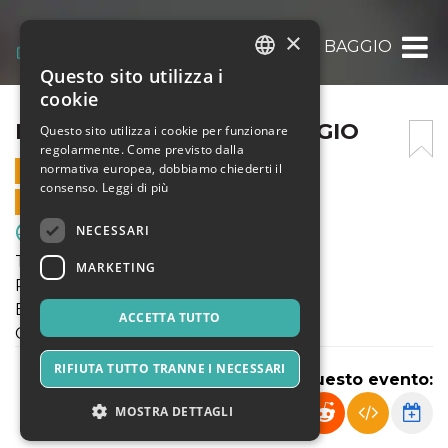
×
PUL. 2011: ENOTRIA – BAGGIO
Questo sito utilizza i
ITALIAN
cookie
ENGLISH
PUL. 2011: ENOTRIA – BAGGIO
Questo sito utilizza i cookie per funzionare
regolarmente. Come previsto dalla
SPANISH
normativa europea, dobbiamo chiederti il
2 APRILE 2022 - 16:30
consenso.
Leggi di più
VENDITE ONLINE TERMINATE
NECESSARI
Sport & Motori
TORNEO PRIMAVERILE
MARKETING
Pulcini 2011
ENOTRIA - BAGGIO
ACCETTA TUTTO
Campo Enotria "C"
RIFIUTA TUTTO TRANNE I NECESSARI
Condividi questo evento:
MOSTRA DETTAGLI