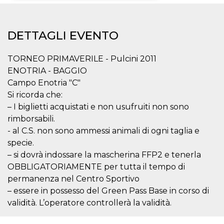
Necessari
Marketing
DETTAGLI EVENTO
I cookie strettamente necessari o tecnici sono
indispensabili al funzionamento del sito. I
servizi qui presenti non potranno funzionare
TORNEO PRIMAVERILE - Pulcini 2011
senza.
ENOTRIA - BAGGIO
Provider /
Nome
Scadenza
Descrizione
Campo Enotria "C"
Dominio
Si ricorda che:
cf_clearance
1 anno
Clearance
Cloudflare,
Cookie from
Inc.
– I biglietti acquistati e non usufruiti non sono
CloudFlare
.oooh.events
rimborsabili.
stores the proof
of challenge
- al C.S. non sono ammessi animali di ogni taglia e
passed. It is
used to no
specie.
longer issue a
captcha or
– si dovrà indossare la mascherina FFP2 e tenerla
jschallenge
OBBLIGATORIAMENTE per tutta il tempo di
challenge if
present. It is
permanenza nel Centro Sportivo
required to
reach origin
– essere in possesso del Green Pass Base in corso di
server.
validità. L’operatore controllerà la validità.
wordpress_test_cookie
Sessione
Cookie di
Automattic
Wordpress,
Inc.
verifica che il