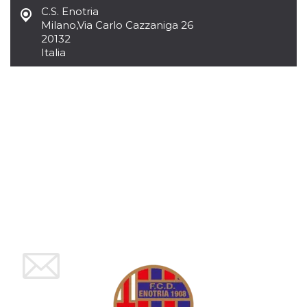
mese
viene
m.stripe.com
C.S. Enotria
generalmente
utilizzato per le
Milano
,
Via Carlo Cazzaniga 26
prestazioni e
20132
l'ottimizzazione
dei servizi di
Italia
elaborazione
dei pagamenti,
facilitando la
memorizzazione
dei contenuti
sul browser per
rendere le
pagine più
veloci.
CookieScriptConsent
4
Questo cookie
CookieScript
settimane
viene utilizzato
oooh.events
2 giorni
dal servizio
Cookie-
Script.com per
ricordare le
preferenze di
consenso sui
cookie dei
visitatori. È
necessario che il
banner dei
cookie di
Cookie-
Script.com
funzioni