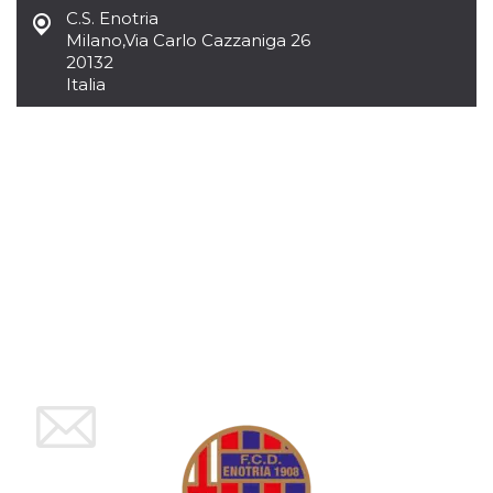
mese
viene
m.stripe.com
C.S. Enotria
generalmente
utilizzato per le
Milano
,
Via Carlo Cazzaniga 26
prestazioni e
20132
l'ottimizzazione
dei servizi di
Italia
elaborazione
dei pagamenti,
facilitando la
memorizzazione
dei contenuti
sul browser per
rendere le
pagine più
veloci.
CookieScriptConsent
4
Questo cookie
CookieScript
settimane
viene utilizzato
oooh.events
2 giorni
dal servizio
Cookie-
Script.com per
ricordare le
preferenze di
consenso sui
cookie dei
visitatori. È
necessario che il
banner dei
cookie di
Cookie-
Script.com
funzioni