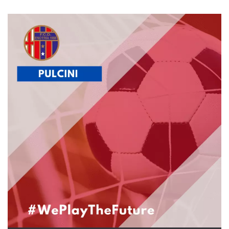
.oooh.events
browser accetti i
cookie.
PHPSESSID
Sessione
Cookie
PHP.net
generato da
oooh.events
applicazioni
basate sul
linguaggio PHP.
Si tratta di un
identificatore
generico
utilizzato per
mantenere le
variabili di
sessione utente.
Normalmente è
un numero
generato in
modo casuale, il
modo in cui
viene utilizzato
può essere
specifico per il
sito, ma un
buon esempio è
mantenere uno
stato di accesso
per un utente
tra le pagine.
m
1 anno 1
Questo cookie
Stripe