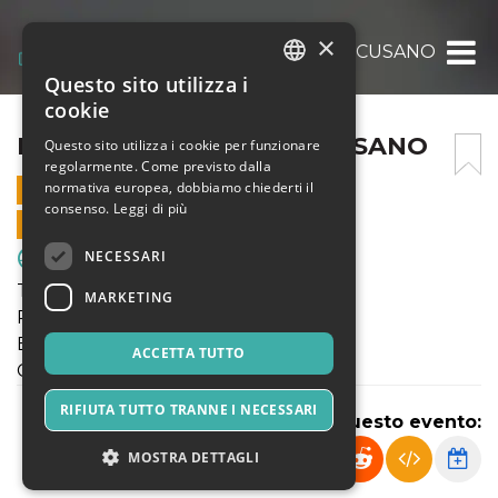
×
PUL. 2011: ENOTRIA – J.CUSANO
Questo sito utilizza i
ITALIAN
cookie
ENGLISH
PUL. 2011: ENOTRIA – J.CUSANO
Questo sito utilizza i cookie per funzionare
regolarmente. Come previsto dalla
SPANISH
normativa europea, dobbiamo chiederti il
23 APRILE 2022 - 14:30
consenso.
Leggi di più
VENDITE ONLINE TERMINATE
NECESSARI
Sport & Motori
TORNEO PRIMAVERILE
MARKETING
Pulcini 2011
ENOTRIA - J.CUSANO
ACCETTA TUTTO
Campo Enotria "C"
RIFIUTA TUTTO TRANNE I NECESSARI
Condividi questo evento:
MOSTRA DETTAGLI