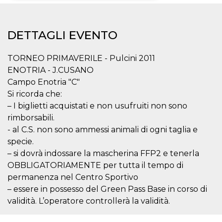
Necessari
Marketing
DETTAGLI EVENTO
I cookie strettamente necessari o tecnici sono
indispensabili al funzionamento del sito. I
servizi qui presenti non potranno funzionare
TORNEO PRIMAVERILE - Pulcini 2011
senza.
ENOTRIA - J.CUSANO
Provider /
Nome
Scadenza
Descrizione
Campo Enotria "C"
Dominio
Si ricorda che:
cf_clearance
1 anno
Clearance
Cloudflare,
Cookie from
Inc.
– I biglietti acquistati e non usufruiti non sono
CloudFlare
.oooh.events
rimborsabili.
stores the proof
of challenge
- al C.S. non sono ammessi animali di ogni taglia e
passed. It is
used to no
specie.
longer issue a
captcha or
– si dovrà indossare la mascherina FFP2 e tenerla
jschallenge
OBBLIGATORIAMENTE per tutta il tempo di
challenge if
present. It is
permanenza nel Centro Sportivo
required to
reach origin
– essere in possesso del Green Pass Base in corso di
server.
validità. L’operatore controllerà la validità.
wordpress_test_cookie
Sessione
Cookie di
Automattic
Wordpress,
Inc.
verifica che il