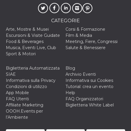
o persistent
30 giorni
datr
2 anni
Questo coo
Meta
identifica il
CATEGORIE
Platform Inc.
browser che
.facebook.com
connette a
Arte, Mostre & Musei
Corsi & Formazione
Facebook. 
Escursioni & Visite Guidate
Film & Media
direttament
legato alla 
Food & Beverages
Meeting, Fiere, Congressi
Facebook
Musica, Eventi Live, Club
Salute & Benessere
dell'utente.
Facebook s
Sport & Motori
che viene
utilizzato p
aiutare con 
Biglietteria Automatizzata
Blog
sicurezza e a
di accesso
SIAE
Archivio Eventi
sospette, in
Informativa sulla Privacy
Informativa sui Cookies
particolare p
rilevamento
Condizioni di utilizzo
Tutorial: crea un evento
bot che ten
App Mobile
Help
di accedere 
servizio. F
FAQ Utenti
FAQ Organizzatori
afferma anc
Affiliate Marketing
Biglietteria White Label
il profilo
comportame
OOOH.Events per
associato a
l’Ambiente
ciascun coo
datr viene
eliminato d
giorni. Que