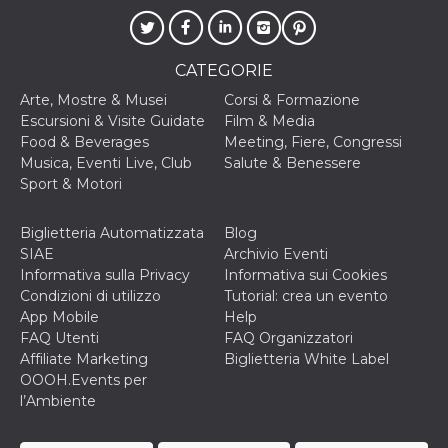
o persistent
30 giorni
datr
2 anni
Questo coo
Meta
identifica il
CATEGORIE
Platform Inc.
browser che
.facebook.com
connette a
Arte, Mostre & Musei
Corsi & Formazione
Facebook. 
Escursioni & Visite Guidate
Film & Media
direttament
legato alla 
Food & Beverages
Meeting, Fiere, Congressi
Facebook
Musica, Eventi Live, Club
Salute & Benessere
dell'utente.
Facebook s
Sport & Motori
che viene
utilizzato p
aiutare con 
Biglietteria Automatizzata
Blog
sicurezza e a
di accesso
SIAE
Archivio Eventi
sospette, in
Informativa sulla Privacy
Informativa sui Cookies
particolare p
rilevamento
Condizioni di utilizzo
Tutorial: crea un evento
bot che ten
App Mobile
Help
di accedere 
servizio. F
FAQ Utenti
FAQ Organizzatori
afferma anc
Affiliate Marketing
Biglietteria White Label
il profilo
comportame
OOOH.Events per
associato a
l’Ambiente
ciascun coo
datr viene
eliminato d
giorni. Que