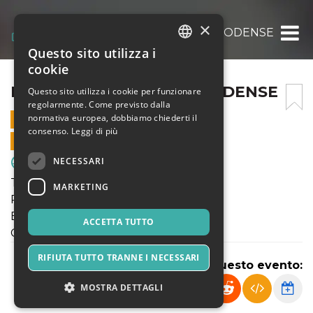
×
PUL. 2011: ENOTRIA – RHODENSE
Questo sito utilizza i
ITALIAN
cookie
ENGLISH
PUL. 2011: ENOTRIA – RHODENSE
Questo sito utilizza i cookie per funzionare
regolarmente. Come previsto dalla
SPANISH
normativa europea, dobbiamo chiederti il
2 APRILE 2022 - 15:15
consenso.
Leggi di più
VENDITE ONLINE TERMINATE
NECESSARI
Sport & Motori
TORNEO PRIMAVERILE
MARKETING
Pulcini 2011
ENOTRIA - RHODENSE
ACCETTA TUTTO
Campo Enotria "C"
RIFIUTA TUTTO TRANNE I NECESSARI
Condividi questo evento:
MOSTRA DETTAGLI