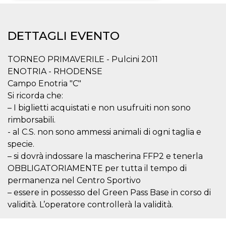
Necessari
Marketing
DETTAGLI EVENTO
I cookie strettamente necessari o tecnici sono
indispensabili al funzionamento del sito. I
servizi qui presenti non potranno funzionare
TORNEO PRIMAVERILE - Pulcini 2011
senza.
ENOTRIA - RHODENSE
Provider /
Nome
Scadenza
Descrizione
Campo Enotria "C"
Dominio
Si ricorda che:
cf_clearance
1 anno
Clearance
Cloudflare,
Cookie from
Inc.
– I biglietti acquistati e non usufruiti non sono
CloudFlare
.oooh.events
rimborsabili.
stores the proof
of challenge
- al C.S. non sono ammessi animali di ogni taglia e
passed. It is
used to no
specie.
longer issue a
captcha or
– si dovrà indossare la mascherina FFP2 e tenerla
jschallenge
OBBLIGATORIAMENTE per tutta il tempo di
challenge if
present. It is
permanenza nel Centro Sportivo
required to
reach origin
– essere in possesso del Green Pass Base in corso di
server.
validità. L’operatore controllerà la validità.
wordpress_test_cookie
Sessione
Cookie di
Automattic
Wordpress,
Inc.
verifica che il