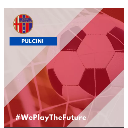
.oooh.events
browser accetti i
cookie.
PHPSESSID
Sessione
Cookie
PHP.net
generato da
oooh.events
applicazioni
basate sul
linguaggio PHP.
Si tratta di un
identificatore
generico
utilizzato per
mantenere le
variabili di
sessione utente.
Normalmente è
un numero
generato in
modo casuale, il
modo in cui
viene utilizzato
può essere
specifico per il
sito, ma un
buon esempio è
mantenere uno
stato di accesso
per un utente
tra le pagine.
m
1 anno 1
Questo cookie
Stripe