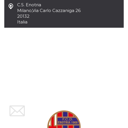
mese
viene
m.stripe.com
C.S. Enotria
generalmente
utilizzato per le
Milano
,
Via Carlo Cazzaniga 26
prestazioni e
20132
l'ottimizzazione
dei servizi di
Italia
elaborazione
dei pagamenti,
facilitando la
memorizzazione
dei contenuti
sul browser per
rendere le
pagine più
veloci.
CookieScriptConsent
4
Questo cookie
CookieScript
settimane
viene utilizzato
oooh.events
2 giorni
dal servizio
Cookie-
Script.com per
ricordare le
preferenze di
consenso sui
cookie dei
visitatori. È
necessario che il
banner dei
cookie di
Cookie-
Script.com
funzioni