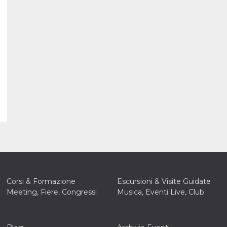
Corsi & Formazione
Escursioni & Visite Guidate
Meeting, Fiere, Congressi
Musica, Eventi Live, Club