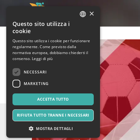
×
Questo sito utilizza i
ITALIAN
cookie
ENGLISH
Questo sito utilizza i cookie per funzionare
regolarmente. Come previsto dalla
SPANISH
normativa europea, dobbiamo chiederti il
consenso.
Leggi di più
NECESSARI
MARKETING
ACCETTA TUTTO
RIFIUTA TUTTO TRANNE I NECESSARI
MOSTRA DETTAGLI