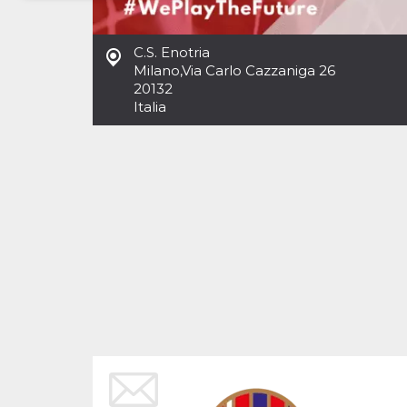
Necessari
Marketing
C.S. Enotria
I cookie strettamente necessari o tecnici sono
Milano
,
Via Carlo Cazzaniga 26
indispensabili al funzionamento del sito. I
20132
servizi qui presenti non potranno funzionare
Italia
senza.
Provider /
Nome
Scadenza
Descrizione
Dominio
cf_clearance
1 anno
Clearance
Cloudflare,
Cookie from
Inc.
CloudFlare
.oooh.events
stores the proof
of challenge
passed. It is
used to no
longer issue a
captcha or
jschallenge
challenge if
present. It is
required to
reach origin
server.
wordpress_test_cookie
Sessione
Cookie di
Automattic
Wordpress,
Inc.
verifica che il