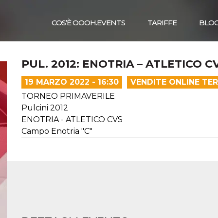
COS’È OOOH.EVENTS
TARIFFE
BLO
PUL. 2012: ENOTRIA – ATLETICO C
19 MARZO 2022 - 16:30
VENDITE ONLINE TE
TORNEO PRIMAVERILE
Pulcini 2012
ENOTRIA - ATLETICO CVS
Campo Enotria "C"