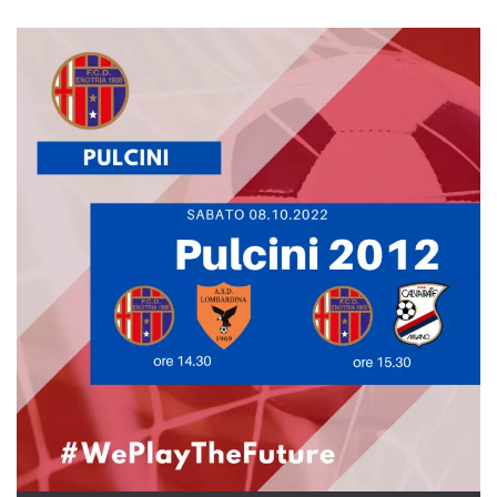
.oooh.events
browser accetti i
cookie.
PHPSESSID
Sessione
Cookie
PHP.net
generato da
oooh.events
applicazioni
basate sul
linguaggio PHP.
Si tratta di un
identificatore
generico
utilizzato per
mantenere le
variabili di
sessione utente.
Normalmente è
un numero
generato in
modo casuale, il
modo in cui
viene utilizzato
può essere
specifico per il
sito, ma un
buon esempio è
mantenere uno
stato di accesso
per un utente
tra le pagine.
m
1 anno 1
Questo cookie
Stripe