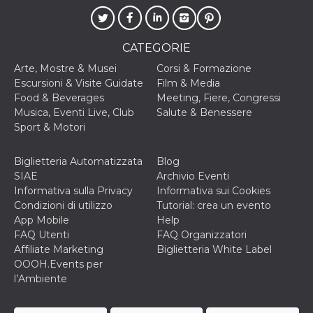
o persistent
30 giorni
datr
2 anni
Questo coo
Meta
CATEGORIE
identifica il
Platform Inc.
browser che
.facebook.com
connette a
Arte, Mostre & Musei
Corsi & Formazione
Facebook. 
Escursioni & Visite Guidate
Film & Media
direttament
legato alla 
Food & Beverages
Meeting, Fiere, Congressi
Facebook
Musica, Eventi Live, Club
Salute & Benessere
dell'utente.
Facebook s
Sport & Motori
che viene
utilizzato p
aiutare con 
Biglietteria Automatizzata
Blog
sicurezza e a
di accesso
SIAE
Archivio Eventi
sospette, in
Informativa sulla Privacy
Informativa sui Cookies
particolare p
rilevamento
Condizioni di utilizzo
Tutorial: crea un evento
bot che ten
App Mobile
Help
di accedere 
servizio. F
FAQ Utenti
FAQ Organizzatori
afferma anc
Affiliate Marketing
Biglietteria White Label
il profilo
comportame
OOOH.Events per
associato a
l’Ambiente
ciascun coo
datr viene
eliminato d
giorni. Que