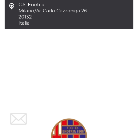
mese
viene
m.stripe.com
C.S. Enotria
generalmente
utilizzato per le
Milano
,
Via Carlo Cazzaniga 26
prestazioni e
20132
l'ottimizzazione
dei servizi di
Italia
elaborazione
dei pagamenti,
facilitando la
memorizzazione
dei contenuti
sul browser per
rendere le
pagine più
veloci.
CookieScriptConsent
4
Questo cookie
CookieScript
settimane
viene utilizzato
oooh.events
2 giorni
dal servizio
Cookie-
Script.com per
ricordare le
preferenze di
consenso sui
cookie dei
visitatori. È
necessario che il
banner dei
cookie di
Cookie-
Script.com
funzioni