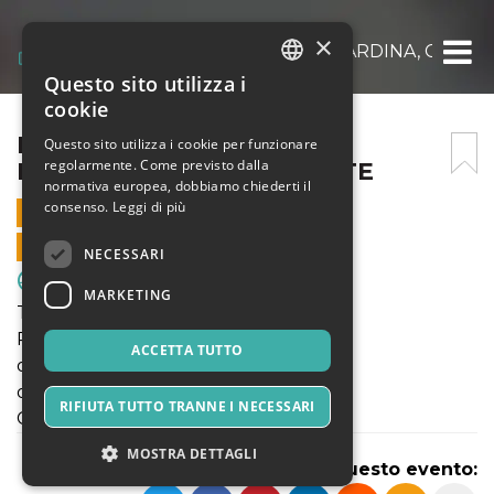
×
PUL. 2012: ENOTRIA, LOMBARDINA, CALVAI
Questo sito utilizza i
ITALIAN
cookie
ENGLISH
PUL. 2012: ENOTRIA,
Questo sito utilizza i cookie per funzionare
regolarmente. Come previsto dalla
LOMBARDINA, CALVAIRATE
SPANISH
normativa europea, dobbiamo chiederti il
consenso.
Leggi di più
8 OTTOBRE 2022 - 11:30
VENDITE ONLINE TERMINATE
NECESSARI
Sport & Motori
MARKETING
TORNEO AUTUNNALE
Pul. 2012:
ACCETTA TUTTO
ore 14.30 ENOTRIA - LOMBARDINA
ore 15.30 ENOTRIA - CALVAIRATE
RIFIUTA TUTTO TRANNE I NECESSARI
Campo Enotria "C"
MOSTRA DETTAGLI
Condividi questo evento: