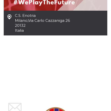
mese
viene
m.stripe.com
generalmente
utilizzato per le
prestazioni e
l'ottimizzazione
C.S. Enotria
dei servizi di
Milano
,
Via Carlo Cazzaniga 26
elaborazione
dei pagamenti,
20132
facilitando la
Italia
memorizzazione
dei contenuti
sul browser per
rendere le
pagine più
veloci.
CookieScriptConsent
4
Questo cookie
CookieScript
settimane
viene utilizzato
oooh.events
2 giorni
dal servizio
Cookie-
Script.com per
ricordare le
preferenze di
consenso sui
cookie dei
visitatori. È
necessario che il
banner dei
cookie di
Cookie-
Script.com
funzioni