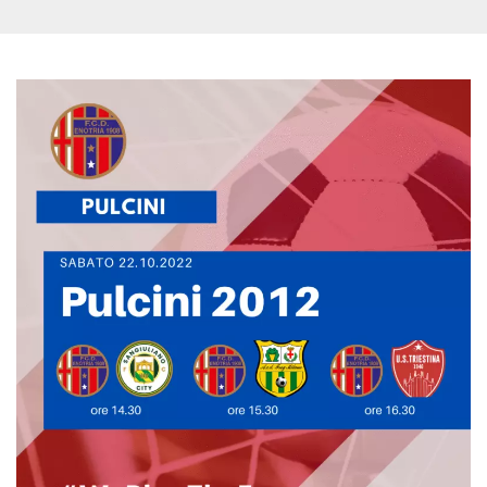
.oooh.events
browser accetti i
cookie.
PHPSESSID
Sessione
Cookie
PHP.net
generato da
oooh.events
applicazioni
basate sul
linguaggio PHP.
Si tratta di un
identificatore
generico
utilizzato per
mantenere le
variabili di
sessione utente.
Normalmente è
un numero
generato in
modo casuale, il
modo in cui
viene utilizzato
può essere
specifico per il
sito, ma un
buon esempio è
mantenere uno
stato di accesso
per un utente
tra le pagine.
m
1 anno 1
Questo cookie
Stripe