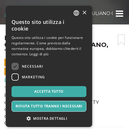
×
PUL. 2012: ENOTRIA, SAN GIULIANO CITY, 
Questo sito utilizza i
ITALIAN
cookie
ENGLISH
PUL. 2012: ENOTRIA, SAN
Questo sito utilizza i cookie per funzionare
regolarmente. Come previsto dalla
GIULIANO CITY, FROG MILANO,
SPANISH
normativa europea, dobbiamo chiederti il
TRIESTINA 1946
consenso.
Leggi di più
22 OTTOBRE 2022 - 14:30
NECESSARI
VENDITE ONLINE TERMINATE
MARKETING
Sport & Motori
TORNEO AUTUNNALE
ACCETTA TUTTO
Pul. 2012:
ore 14.30 ENOTRIA - SAN GIULIANO CITY
RIFIUTA TUTTO TRANNE I NECESSARI
ore 15.30 ENOTRIA - FROG MILANO
ore 16.30 ENOTRIA - TRIESTINA 1946
MOSTRA DETTAGLI
Campo Enotria "C"