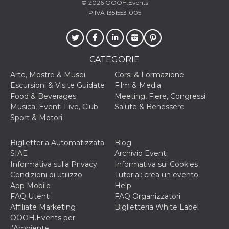
© 2026
OOOH.Events
o persistent
30 giorni
P.IVA 13515531005
datr
2 anni
Questo coo
Meta
identifica il
Platform Inc.
browser che
.facebook.com
connette a
Facebook. 
CATEGORIE
direttament
legato alla 
Arte, Mostre & Musei
Corsi & Formazione
Facebook
dell'utente.
Escursioni & Visite Guidate
Film & Media
Facebook s
Food & Beverages
Meeting, Fiere, Congressi
che viene
utilizzato p
Musica, Eventi Live, Club
Salute & Benessere
aiutare con 
Sport & Motori
sicurezza e a
di accesso
sospette, in
particolare p
Biglietteria Automatizzata
Blog
rilevamento
SIAE
Archivio Eventi
bot che ten
di accedere 
Informativa sulla Privacy
Informativa sui Cookies
servizio. F
Condizioni di utilizzo
Tutorial: crea un evento
afferma anc
il profilo
App Mobile
Help
comportame
FAQ Utenti
FAQ Organizzatori
associato a
ciascun coo
Affiliate Marketing
Biglietteria White Label
datr viene
OOOH.Events per
eliminato d
giorni. Que
l’Ambiente