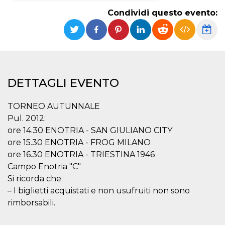
Condividi questo evento:
Necessari
Marketing
I cookie strettamente necessari o tecnici sono
indispensabili al funzionamento del sito. I
servizi qui presenti non potranno funzionare
senza.
Provider /
Nome
Scadenza
Descrizione
DETTAGLI EVENTO
Dominio
cf_clearance
1 anno
Clearance
Cloudflare,
Cookie from
TORNEO AUTUNNALE
Inc.
CloudFlare
.oooh.events
Pul. 2012:
stores the proof
of challenge
ore 14.30 ENOTRIA - SAN GIULIANO CITY
passed. It is
used to no
ore 15.30 ENOTRIA - FROG MILANO
longer issue a
ore 16.30 ENOTRIA - TRIESTINA 1946
captcha or
jschallenge
Campo Enotria "C"
challenge if
present. It is
Si ricorda che:
required to
reach origin
– I biglietti acquistati e non usufruiti non sono
server.
rimborsabili.
wordpress_test_cookie
Sessione
Cookie di
Automattic
Wordpress,
Inc.
verifica che il