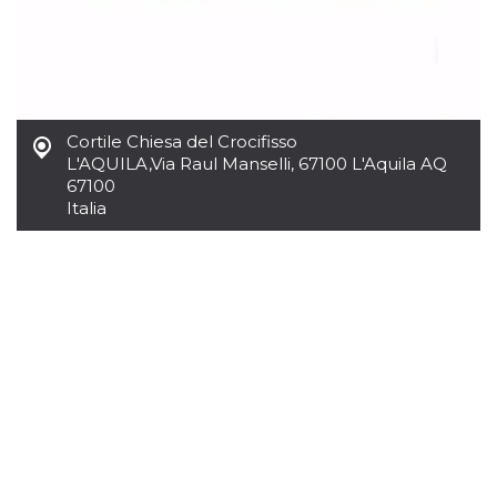
per un utente
tra le pagine.
CookieScriptConsent
4
Questo cookie
CookieScript
settimane
viene utilizzato
oooh.events
2 giorni
dal servizio
Cookie-
Script.com per
Cortile Chiesa del Crocifisso
ricordare le
preferenze di
L'AQUILA
,
Via Raul Manselli, 67100 L'Aquila AQ
consenso sui
67100
cookie dei
visitatori. È
Italia
necessario che il
banner dei
cookie di
Cookie-
Script.com
funzioni
correttamente.
m
1 anno 1
Questo cookie
Stripe
mese
viene
m.stripe.com
generalmente
utilizzato per le
prestazioni e
l'ottimizzazione
dei servizi di
elaborazione
dei pagamenti,
facilitando la