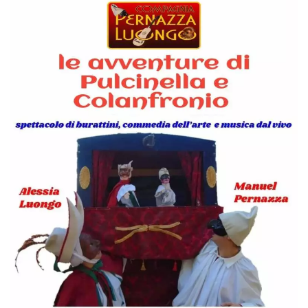
server.
wordpress_test_cookie
Sessione
Cookie di
Automattic
Wordpress,
Inc.
verifica che il
.oooh.events
browser accetti i
cookie.
PHPSESSID
Sessione
Cookie
PHP.net
generato da
oooh.events
applicazioni
basate sul
linguaggio PHP.
Si tratta di un
identificatore
generico
utilizzato per
mantenere le
variabili di
sessione utente.
Normalmente è
un numero
generato in
modo casuale, il
modo in cui
viene utilizzato
può essere
specifico per il
sito, ma un
buon esempio è
mantenere uno
stato di accesso