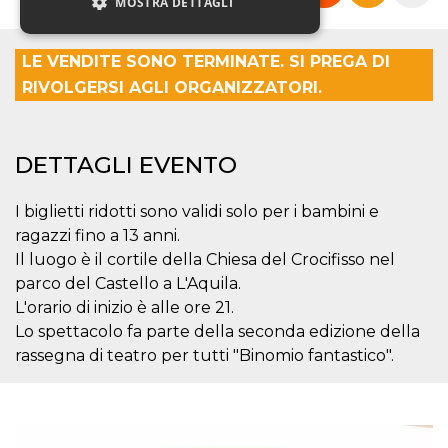
MOSTRA DETTAGLI
LE VENDITE SONO TERMINATE. SI PREGA DI
Necessari
Marketing
RIVOLGERSI AGLI ORGANIZZATORI.
Non classificati
I cookie strettamente necessari o tecnici sono
indispensabili al funzionamento del sito. I
DETTAGLI EVENTO
servizi qui presenti non potranno funzionare
senza.
I biglietti ridotti sono validi solo per i bambini e
Provider /
Nome
Scadenza
Descrizione
ragazzi fino a 13 anni.
Dominio
Il luogo è il cortile della Chiesa del Crocifisso nel
cf_clearance
1 anno
Clearance
Cloudflare,
Cookie from
Inc.
parco del Castello a L'Aquila.
CloudFlare
.oooh.events
L'orario di inizio è alle ore 21.
stores the proof
of challenge
Lo spettacolo fa parte della seconda edizione della
passed. It is
used to no
rassegna di teatro per tutti "Binomio fantastico".
longer issue a
captcha or
jschallenge
challenge if
present. It is
required to
reach origin