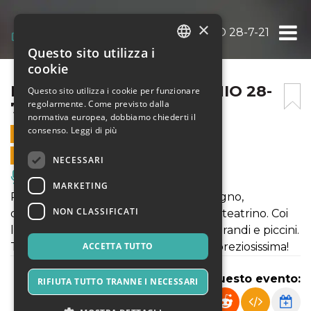
×
PULCINELLA E COLAFRONIO 28-7-21 ORE 21
Questo sito utilizza i
ITALIAN
cookie
ENGLISH
PULCINELLA E COLAFRONIO 28-
Questo sito utilizza i cookie per funzionare
regolarmente. Come previsto dalla
7-21 ORE 21.00
SPANISH
normativa europea, dobbiamo chiederti il
consenso.
Leggi di più
28 LUGLIO 2021 - 21:00
VENDITE ONLINE TERMINATE
NECESSARI
Musica, Eventi Live, Club
MARKETING
Pulcinella e Colanfronio, da stoffa e legno,
NON CLASSIFICATI
diventeranno di carne ed ossa sotto al teatrino. Coi
loro lazzi e giochi comici divertiranno grandi e piccini.
Tutto accompagnato da una musica preziosissima!
ACCETTA TUTTO
Condividi questo evento:
RIFIUTA TUTTO TRANNE I NECESSARI