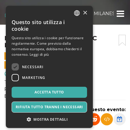
×
PULCINI 2013 ENOTRIA – FC MILANESE AC
Questo sito utilizza i
ITALIAN
cookie
ENGLISH
PULCINI 2013 ENOTRIA – FC
Questo sito utilizza i cookie per funzionare
regolarmente. Come previsto dalla
MILANESE ACADEMY
SPANISH
normativa europea, dobbiamo chiederti il
consenso.
Leggi di più
22 APRILE 2023 - 11:00
VENDITE ONLINE TERMINATE
NECESSARI
Sport & Motori
MARKETING
TORNEO PRIMAVERILE
PULCINI 2013
ACCETTA TUTTO
ENOTRIA - FC MILANESE ACADEMY
RIFIUTA TUTTO TRANNE I NECESSARI
Condividi questo evento:
MOSTRA DETTAGLI