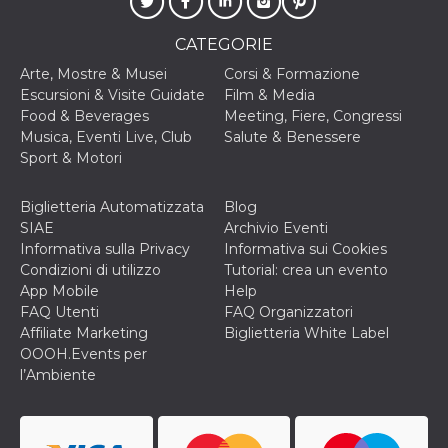
o persistent
30 giorni
CATEGORIE
datr
2 anni
Questo coo
Meta
identifica il
Platform Inc.
Arte, Mostre & Musei
Corsi & Formazione
browser che
.facebook.com
Escursioni & Visite Guidate
Film & Media
connette a
Facebook. 
Food & Beverages
Meeting, Fiere, Congressi
direttament
Musica, Eventi Live, Club
Salute & Benessere
legato alla 
Facebook
Sport & Motori
dell'utente.
Facebook s
che viene
Biglietteria Automatizzata
Blog
utilizzato p
aiutare con 
SIAE
Archivio Eventi
sicurezza e a
Informativa sulla Privacy
Informativa sui Cookies
di accesso
sospette, in
Condizioni di utilizzo
Tutorial: crea un evento
particolare p
App Mobile
Help
rilevamento
bot che ten
FAQ Utenti
FAQ Organizzatori
di accedere 
Affiliate Marketing
Biglietteria White Label
servizio. F
afferma anc
OOOH.Events per
il profilo
l’Ambiente
comportame
associato a
ciascun coo
datr viene
eliminato d
giorni. Que