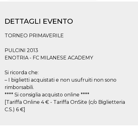
Necessari
Marketing
DETTAGLI EVENTO
I cookie strettamente necessari o tecnici sono
indispensabili al funzionamento del sito. I
servizi qui presenti non potranno funzionare
TORNEO PRIMAVERILE
senza.
Provider /
Nome
Scadenza
Descrizione
PULCINI 2013
Dominio
ENOTRIA - FC MILANESE ACADEMY
cf_clearance
1 anno
Clearance
Cloudflare,
Cookie from
Inc.
CloudFlare
.oooh.events
Si ricorda che:
stores the proof
of challenge
– I biglietti acquistati e non usufruiti non sono
passed. It is
used to no
rimborsabili.
longer issue a
**** Si consiglia acquisto online ****
captcha or
jschallenge
[Tariffa Online 4 € - Tariffa OnSite (c/o Biglietteria
challenge if
present. It is
C.S.) 6 €]
required to
reach origin
server.
wordpress_test_cookie
Sessione
Cookie di
Automattic
Wordpress,
Inc.
verifica che il