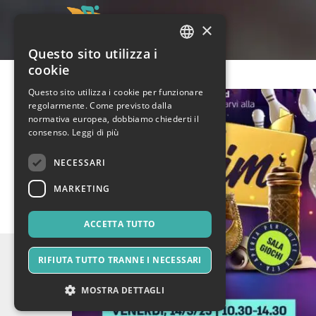
×
Questo sito utilizza i
ITALIAN
cookie
ENGLISH
Questo sito utilizza i cookie per funzionare
regolarmente. Come previsto dalla
SPANISH
normativa europea, dobbiamo chiederti il
consenso.
Leggi di più
NECESSARI
MARKETING
ACCETTA TUTTO
RIFIUTA TUTTO TRANNE I NECESSARI
MOSTRA DETTAGLI