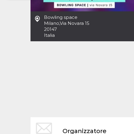
Necessari
Marketing
Bowling space
I cookie strettamente necessari o tecnici sono
Milano
,
Via Novara 15
indispensabili al funzionamento del sito. I
20147
servizi qui presenti non potranno funzionare
Italia
senza.
Provider /
Nome
Scadenza
Descrizione
Dominio
cf_clearance
1 anno
Clearance
Cloudflare,
Cookie from
Inc.
CloudFlare
.oooh.events
stores the proof
of challenge
passed. It is
used to no
longer issue a
captcha or
jschallenge
challenge if
present. It is
required to
reach origin
server.
wordpress_test_cookie
Sessione
Cookie di
Automattic
Organizzatore
Wordpress,
Inc.
verifica che il