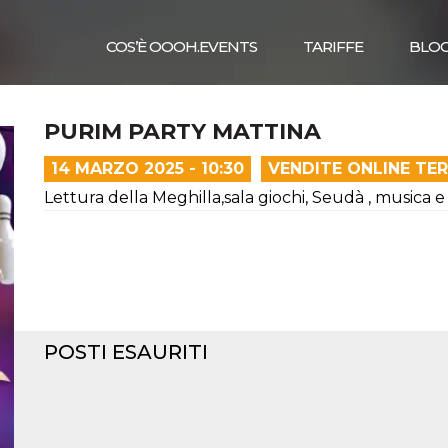
COS’È OOOH.EVENTS
TARIFFE
BLO
PURIM PARTY MATTINA
14 MARZO 2025 - 10:30
VENDITE ONLINE TE
Lettura della Meghilla,sala giochi, Seudà , musica e 
POSTI ESAURITI