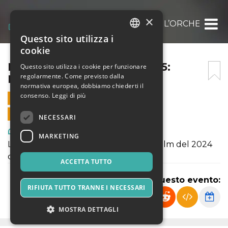
×
R-ESTATE A ROMANO 2025: L’ORCHESTRA
Questo sito utilizza i
ITALIAN
cookie
ENGLISH
R-ESTATE A ROMANO 2025:
Questo sito utilizza i cookie per funzionare
regolarmente. Come previsto dalla
L’ORCHESTRA STONATA
SPANISH
normativa europea, dobbiamo chiederti il
consenso.
Leggi di più
11 SETTEMBRE 2025 - 21:00
VENDITE ONLINE TERMINATE
NECESSARI
Arte, Mostre & Musei
MARKETING
L'orchestra stonata (En fanfare) è un film del 2024
diretto da Emmanuel Courcol
ACCETTA TUTTO
Condividi questo evento:
RIFIUTA TUTTO TRANNE I NECESSARI
MOSTRA DETTAGLI