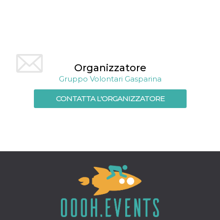
mese
viene
m.stripe.com
generalmente
utilizzato per le
prestazioni e
l'ottimizzazione
dei servizi di
elaborazione
dei pagamenti,
facilitando la
memorizzazione
Organizzatore
dei contenuti
sul browser per
Gruppo Volontari Gasparina
rendere le
pagine più
veloci.
CONTATTA L'ORGANIZZATORE
CookieScriptConsent
4
Questo cookie
CookieScript
settimane
viene utilizzato
oooh.events
2 giorni
dal servizio
Cookie-
Script.com per
ricordare le
preferenze di
consenso sui
cookie dei
visitatori. È
necessario che il
banner dei
cookie di
Cookie-
Script.com
funzioni