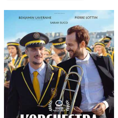
Necessari
Marketing
I cookie strettamente necessari o tecnici sono
indispensabili al funzionamento del sito. I
servizi qui presenti non potranno funzionare
senza.
Provider /
Nome
Scadenza
Descrizione
Dominio
cf_clearance
1 anno
Clearance
Cloudflare,
Cookie from
Inc.
CloudFlare
.oooh.events
stores the proof
of challenge
passed. It is
used to no
longer issue a
captcha or
jschallenge
challenge if
present. It is
required to
reach origin
server.
wordpress_test_cookie
Sessione
Cookie di
Automattic
Wordpress,
Inc.
verifica che il