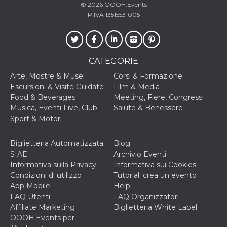
correttamente.
© 2026
OOOH.Events
P.IVA 13515531005
Storage declaration
Storage
Nome
Descrizione
type
fbssls_314278995690155
Session
CATEGORIE
storage
Arte, Mostre & Musei
Corsi & Formazione
wpEmojiSettingsSupports
Session
Escursioni & Visite Guidate
Film & Media
storage
Food & Beverages
Meeting, Fiere, Congressi
cn_uc__
Local
Musica, Eventi Live, Club
Salute & Benessere
storage
Sport & Motori
Biglietteria Automatizzata
Blog
SIAE
Archivio Eventi
Informativa sulla Privacy
Informativa sui Cookies
Condizioni di utilizzo
Tutorial: crea un evento
App Mobile
Help
Provider /
Nome
Scadenza
Descrizione
FAQ Utenti
FAQ Organizzatori
Dominio
Affiliate Marketing
Biglietteria White Label
c_user
4
Cookie di a
Meta
OOOH.Events per
settimane
utente. Può
Platform Inc.
2 giorni
essere di se
.facebook.com