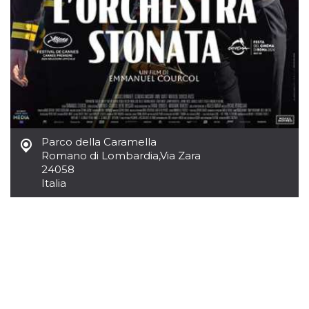
.oooh.events
browser accetti i
cookie.
PHPSESSID
Sessione
Cookie
PHP.net
generato da
oooh.events
applicazioni
basate sul
linguaggio PHP.
Si tratta di un
identificatore
generico
utilizzato per
mantenere le
variabili di
Parco della Caramella
sessione utente.
Romano di Lombardia
,
Via Zara
Normalmente è
un numero
24058
generato in
Italia
modo casuale, il
modo in cui
viene utilizzato
può essere
specifico per il
sito, ma un
buon esempio è
mantenere uno
stato di accesso
per un utente
tra le pagine.
m
1 anno 1
Questo cookie
Stripe