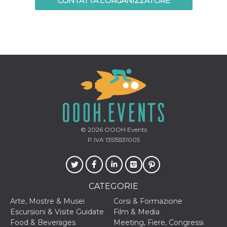
CONTATTA L'ORGANIZZATORE
mese
viene
m.stripe.com
generalmente
utilizzato per le
prestazioni e
l'ottimizzazione
dei servizi di
elaborazione
dei pagamenti,
facilitando la
memorizzazione
dei contenuti
sul browser per
rendere le
pagine più
veloci.
CookieScriptConsent
4
Questo cookie
CookieScript
settimane
viene utilizzato
oooh.events
2 giorni
dal servizio
© 2026
OOOH.Events
Cookie-
P.IVA 13515531005
Script.com per
ricordare le
preferenze di
consenso sui
cookie dei
visitatori. È
CATEGORIE
necessario che il
banner dei
cookie di
Arte, Mostre & Musei
Corsi & Formazione
Cookie-
Escursioni & Visite Guidate
Film & Media
Script.com
funzioni
Food & Beverages
Meeting, Fiere, Congressi