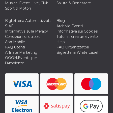
correttamente.
Musica, Eventi Live, Club
Salute & Benessere
Sport & Motori
Storage declaration
Storage
Nome
Descrizione
Biglietteria Automatizzata
Blog
type
SIAE
Archivio Eventi
fbssls_314278995690155
Session
Informativa sulla Privacy
Informativa sui Cookies
storage
Condizioni di utilizzo
Tutorial: crea un evento
wpEmojiSettingsSupports
Session
App Mobile
Help
storage
FAQ Utenti
FAQ Organizzatori
cn_uc__
Local
Affiliate Marketing
Biglietteria White Label
storage
OOOH.Events per
l’Ambiente
Provider /
Nome
Scadenza
Descrizione
Dominio
c_user
4
Cookie di a
Meta
settimane
utente. Può
Platform Inc.
2 giorni
essere di se
.facebook.com