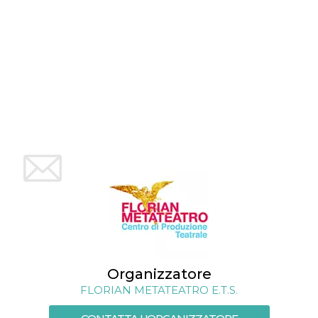
.oooh.events
browser accetti i
cookie.
PHPSESSID
Sessione
Cookie
PHP.net
generato da
oooh.events
applicazioni
basate sul
linguaggio PHP.
Si tratta di un
identificatore
generico
utilizzato per
mantenere le
variabili di
sessione utente.
Normalmente è
un numero
generato in
modo casuale, il
modo in cui
viene utilizzato
può essere
specifico per il
sito, ma un
buon esempio è
mantenere uno
stato di accesso
Organizzatore
per un utente
tra le pagine.
FLORIAN METATEATRO E.T.S.
m
1 anno 1
Questo cookie
Stripe