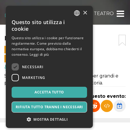
×
RACCONTI A TEATRO
Questo sito utilizza i
ITALIAN
cookie
ENGLISH
RACCONTI A TEATRO
Questo sito utilizza i cookie per funzionare
regolarmente. Come previsto dalla
SPANISH
normativa europea, dobbiamo chiederti il
17 NOVEMBRE 2025 - 09:15
consenso.
Leggi di più
VENDITE ONLINE TERMINATE
NECESSARI
Musica, Eventi Live, Club
Spettacolo di Teatro fatto di racconti per grandi e
MARKETING
piccini, che unisce il mito, la fiaba e la storia.
ACCETTA TUTTO
Condividi questo evento:
RIFIUTA TUTTO TRANNE I NECESSARI
MOSTRA DETTAGLI