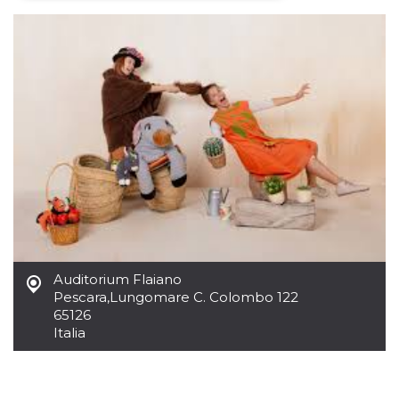
Necessari
Marketing
I cookie strettamente necessari o tecnici sono
indispensabili al funzionamento del sito. I
servizi qui presenti non potranno funzionare
senza.
Provider /
Nome
Scadenza
Descrizione
Dominio
cf_clearance
1 anno
Clearance
Cloudflare,
Cookie from
Inc.
CloudFlare
.oooh.events
stores the proof
of challenge
passed. It is
used to no
longer issue a
captcha or
Auditorium Flaiano
jschallenge
Pescara
,
Lungomare C. Colombo 122
challenge if
present. It is
65126
required to
Italia
reach origin
server.
wordpress_test_cookie
Sessione
Cookie di
Automattic
Wordpress,
Inc.
verifica che il