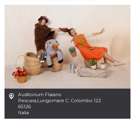
Necessari
Marketing
I cookie strettamente necessari o tecnici sono
indispensabili al funzionamento del sito. I
servizi qui presenti non potranno funzionare
senza.
Provider /
Nome
Scadenza
Descrizione
Dominio
cf_clearance
1 anno
Clearance
Cloudflare,
Cookie from
Inc.
CloudFlare
.oooh.events
stores the proof
of challenge
passed. It is
used to no
longer issue a
captcha or
Auditorium Flaiano
jschallenge
Pescara
,
Lungomare C. Colombo 122
challenge if
present. It is
65126
required to
Italia
reach origin
server.
wordpress_test_cookie
Sessione
Cookie di
Automattic
Wordpress,
Inc.
verifica che il