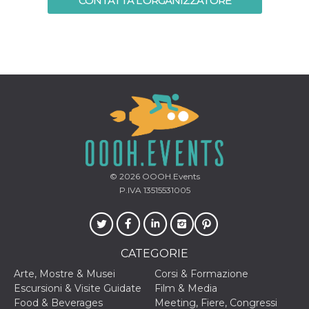
CONTATTA L'ORGANIZZATORE
mese
viene
m.stripe.com
generalmente
utilizzato per le
prestazioni e
l'ottimizzazione
dei servizi di
elaborazione
dei pagamenti,
facilitando la
memorizzazione
dei contenuti
sul browser per
rendere le
pagine più
veloci.
CookieScriptConsent
4
Questo cookie
CookieScript
settimane
viene utilizzato
oooh.events
2 giorni
dal servizio
© 2026
OOOH.Events
Cookie-
P.IVA 13515531005
Script.com per
ricordare le
preferenze di
consenso sui
cookie dei
visitatori. È
CATEGORIE
necessario che il
banner dei
cookie di
Arte, Mostre & Musei
Corsi & Formazione
Cookie-
Escursioni & Visite Guidate
Film & Media
Script.com
funzioni
Food & Beverages
Meeting, Fiere, Congressi