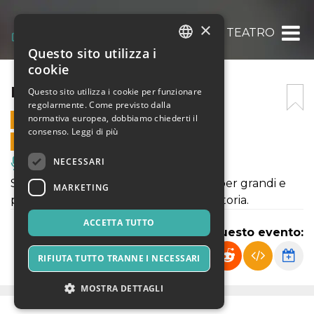
×
RACCONTI A TEATRO
Questo sito utilizza i
ITALIAN
cookie
ENGLISH
RACCONTI A TEATRO
Questo sito utilizza i cookie per funzionare
regolarmente. Come previsto dalla
SPANISH
normativa europea, dobbiamo chiederti il
23 NOVEMBRE 2025 - 16:00
consenso.
Leggi di più
VENDITE ONLINE TERMINATE
NECESSARI
Musica, Eventi Live, Club
Spettacolo di Teatro fatto di racconti per grandi e
MARKETING
piccini, che unisce il mito, la fiaba e la storia.
ACCETTA TUTTO
Condividi questo evento:
RIFIUTA TUTTO TRANNE I NECESSARI
MOSTRA DETTAGLI