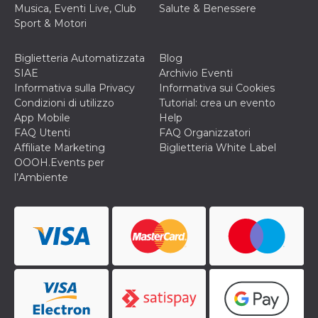
correttamente.
Musica, Eventi Live, Club
Salute & Benessere
Sport & Motori
Storage declaration
Storage
Nome
Descrizione
Biglietteria Automatizzata
Blog
type
SIAE
Archivio Eventi
fbssls_314278995690155
Session
Informativa sulla Privacy
Informativa sui Cookies
storage
Condizioni di utilizzo
Tutorial: crea un evento
wpEmojiSettingsSupports
Session
App Mobile
Help
storage
FAQ Utenti
FAQ Organizzatori
cn_uc__
Local
Affiliate Marketing
Biglietteria White Label
storage
OOOH.Events per
l’Ambiente
Provider /
Nome
Scadenza
Descrizione
Dominio
c_user
4
Cookie di a
Meta
settimane
utente. Può
Platform Inc.
2 giorni
essere di se
.facebook.com