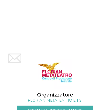
.oooh.events
browser accetti i
cookie.
PHPSESSID
Sessione
Cookie
PHP.net
generato da
oooh.events
applicazioni
basate sul
linguaggio PHP.
Si tratta di un
identificatore
generico
utilizzato per
mantenere le
variabili di
sessione utente.
Normalmente è
un numero
generato in
modo casuale, il
modo in cui
viene utilizzato
può essere
specifico per il
sito, ma un
buon esempio è
mantenere uno
stato di accesso
Organizzatore
per un utente
tra le pagine.
FLORIAN METATEATRO E.T.S.
m
1 anno 1
Questo cookie
Stripe