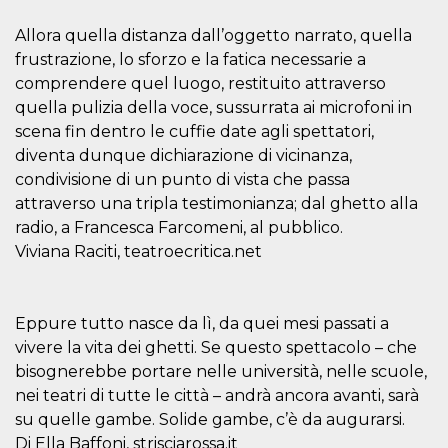
cookie viene
anche trami
Allora quella distanza dall’oggetto narrato, quella
piace e altri
pulsanti e t
frustrazione, lo sforzo e la fatica necessarie a
Facebook
comprendere quel luogo, restituito attraverso
posizionati 
molti siti W
quella pulizia della voce, sussurrata ai microfoni in
diversi.
scena fin dentro le cuffie date agli spettatori,
dpr
.facebook.com
1
permette di
settimana
controllare 
diventa dunque dichiarazione di vicinanza,
funzione “S
condivisione di un punto di vista che passa
su Facebook
pulsante “M
attraverso una tripla testimonianza; dal ghetto alla
piace”, rac
le impostaz
radio, a Francesca Farcomeni, al pubblico.
della lingua
Viviana Raciti, teatroecritica.net
permettono
condividere
pagina.
fr
3 mesi
Contiene la
Meta
Eppure tutto nasce da lì, da quei mesi passati a
combinazio
Platform Inc.
ID univoco 
.facebook.com
vivere la vita dei ghetti. Se questo spettacolo – che
browser e
dell'utente,
bisognerebbe portare nelle università, nelle scuole,
utilizzata pe
pubblicità m
nei teatri di tutte le città – andrà ancora avanti, sarà
su quelle gambe. Solide gambe, c’è da augurarsi.
oo
5 anni
consente
Meta
all'utente di
Platform Inc.
Di Ella Baffoni, strisciarossa.it