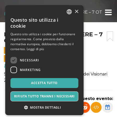
×
RADIO GHETTO. VOCI LIBERE – 7 OTTOBR
Questo sito utilizza i
ITALIAN
cookie
ENGLISH
RADIO GHETTO. VOCI LIBERE – 7
Questo sito utilizza i cookie per funzionare
regolarmente. Come previsto dalla
OTTOBRE
SPANISH
normativa europea, dobbiamo chiederti il
consenso.
Leggi di più
7 OTTOBRE 2023 - 21:00
VENDITE ONLINE TERMINATE
NECESSARI
Musica, Eventi Live, Club
MARKETING
Spettacolo vincitore del bando L’Italia dei Visionari
2020
ACCETTA TUTTO
RIFIUTA TUTTO TRANNE I NECESSARI
Condividi questo evento:
MOSTRA DETTAGLI