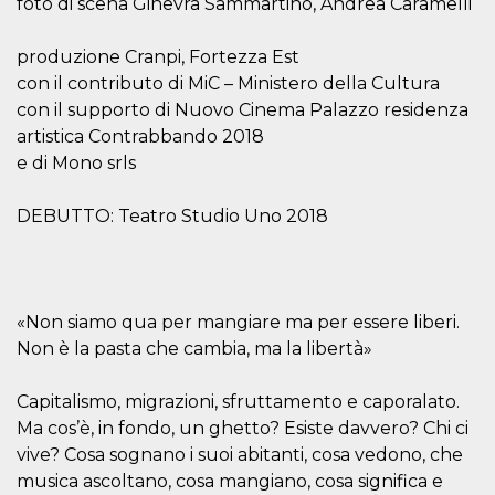
foto di scena Ginevra Sammartino, Andrea Caramelli
.oooh.events
browser accetti i
cookie.
produzione Cranpi, Fortezza Est
PHPSESSID
Sessione
Cookie
PHP.net
generato da
oooh.events
con il contributo di MiC – Ministero della Cultura
applicazioni
con il supporto di Nuovo Cinema Palazzo residenza
basate sul
linguaggio PHP.
artistica Contrabbando 2018
Si tratta di un
identificatore
e di Mono srls
generico
utilizzato per
mantenere le
DEBUTTO: Teatro Studio Uno 2018
variabili di
sessione utente.
Normalmente è
un numero
generato in
modo casuale, il
modo in cui
«Non siamo qua per mangiare ma per essere liberi.
viene utilizzato
può essere
Non è la pasta che cambia, ma la libertà»
specifico per il
sito, ma un
buon esempio è
Capitalismo, migrazioni, sfruttamento e caporalato.
mantenere uno
stato di accesso
Ma cos’è, in fondo, un ghetto? Esiste davvero? Chi ci
per un utente
tra le pagine.
vive? Cosa sognano i suoi abitanti, cosa vedono, che
musica ascoltano, cosa mangiano, cosa significa e
m
1 anno 1
Questo cookie
Stripe