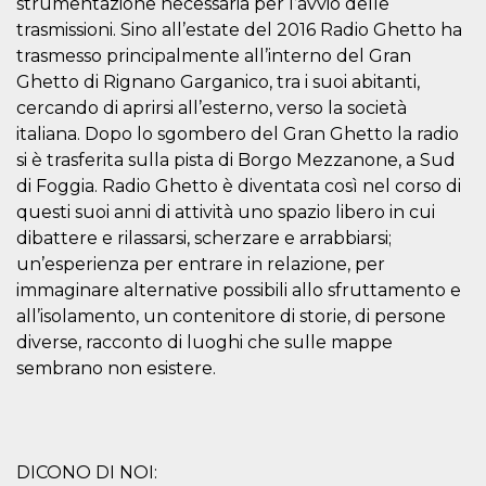
strumentazione necessaria per l’avvio delle
o persistent
30 giorni
trasmissioni. Sino all’estate del 2016 Radio Ghetto ha
trasmesso principalmente all’interno del Gran
datr
2 anni
Questo coo
Meta
identifica il
Platform Inc.
Ghetto di Rignano Garganico, tra i suoi abitanti,
browser che
.facebook.com
connette a
cercando di aprirsi all’esterno, verso la società
Facebook. 
italiana. Dopo lo sgombero del Gran Ghetto la radio
direttament
legato alla 
si è trasferita sulla pista di Borgo Mezzanone, a Sud
Facebook
dell'utente.
di Foggia. Radio Ghetto è diventata così nel corso di
Facebook s
questi suoi anni di attività uno spazio libero in cui
che viene
utilizzato p
dibattere e rilassarsi, scherzare e arrabbiarsi;
aiutare con 
sicurezza e a
un’esperienza per entrare in relazione, per
di accesso
sospette, in
immaginare alternative possibili allo sfruttamento e
particolare p
all’isolamento, un contenitore di storie, di persone
rilevamento
bot che ten
diverse, racconto di luoghi che sulle mappe
di accedere 
servizio. F
sembrano non esistere.
afferma anc
il profilo
comportame
associato a
ciascun coo
datr viene
eliminato d
DICONO DI NOI:
giorni. Que