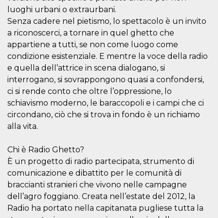
correttamente.
luoghi urbani o extraurbani.
Storage declaration
Senza cadere nel pietismo, lo spettacolo è un invito
a riconoscerci, a tornare in quel ghetto che
Storage
Nome
Descrizione
type
appartiene a tutti, se non come luogo come
condizione esistenziale. E mentre la voce della radio
fbssls_314278995690155
Session
storage
e quella dell’attrice in scena dialogano, si
wpEmojiSettingsSupports
Session
interrogano, si sovrappongono quasi a confondersi,
storage
ci si rende conto che oltre l’oppressione, lo
cn_uc__
Local
schiavismo moderno, le baraccopoli e i campi che ci
storage
circondano, ciò che si trova in fondo è un richiamo
alla vita.
Chi è Radio Ghetto?
È un progetto di radio partecipata, strumento di
comunicazione e dibattito per le comunità di
Provider /
braccianti stranieri che vivono nelle campagne
Nome
Scadenza
Descrizione
Dominio
dell’agro foggiano. Creata nell’estate del 2012, la
c_user
4
Cookie di a
Meta
Radio ha portato nella capitanata pugliese tutta la
settimane
utente. Può
Platform Inc.
2 giorni
essere di se
.facebook.com