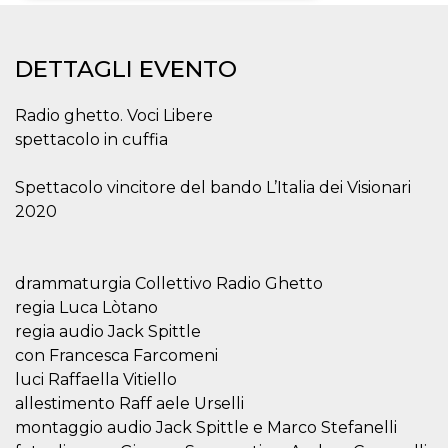
Necessari
Marketing
DETTAGLI EVENTO
I cookie strettamente necessari o tecnici sono
indispensabili al funzionamento del sito. I
servizi qui presenti non potranno funzionare
Radio ghetto. Voci Libere
senza.
spettacolo in cuffia
Provider /
Nome
Scadenza
Descrizione
Dominio
Spettacolo vincitore del bando L’Italia dei Visionari
cf_clearance
1 anno
Clearance
Cloudflare,
Cookie from
2020
Inc.
CloudFlare
.oooh.events
stores the proof
of challenge
passed. It is
used to no
drammaturgia Collettivo Radio Ghetto
longer issue a
regia Luca Lòtano
captcha or
jschallenge
regia audio Jack Spittle
challenge if
present. It is
con Francesca Farcomeni
required to
reach origin
luci Raffaella Vitiello
server.
allestimento Raff aele Urselli
wordpress_test_cookie
Sessione
Cookie di
Automattic
montaggio audio Jack Spittle e Marco Stefanelli
Wordpress,
Inc.
verifica che il