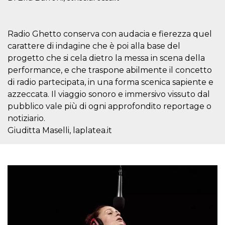
disabilitare 
.facebook.com
visualizzazi
delle inserz
Meta in base
sue attività 
Radio Ghetto conserva con audacia e fierezza quel
web di terzi
carattere di indagine che è poi alla base del
sb
2 anni
Identificazi
Meta
progetto che si cela dietro la messa in scena della
browser di
Platform Inc.
Facebook,
.facebook.com
performance, e che traspone abilmente il concetto
autenticazi
marketing e 
di radio partecipata, in una forma scenica sapiente e
cookie di
funzione spe
azzeccata. Il viaggio sonoro e immersivo vissuto dal
di Facebook
pubblico vale più di ogni approfondito reportage o
usida
.facebook.com
Sessione
raccoglie
notiziario.
informazion
browser
Giuditta Maselli, laplatea.it
dell'utente 
dell'identifi
univoco, uti
per persona
la pubblicit
gli utenti
xs
3 mesi
Utilizzato p
Meta
mantenere 
Platform Inc.
sessione
.facebook.com
__cf_bm
29 minuti
Questo coo
Cloudflare
58
viene utiliz
Inc.