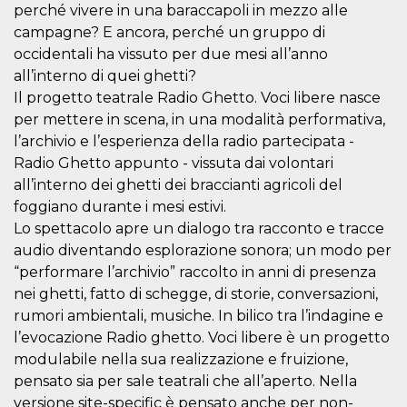
mese
viene
m.stripe.com
perché vivere in una baraccapoli in mezzo alle
generalmente
utilizzato per le
campagne? E ancora, perché un gruppo di
prestazioni e
occidentali ha vissuto per due mesi all’anno
l'ottimizzazione
dei servizi di
all’interno di quei ghetti?
elaborazione
dei pagamenti,
Il progetto teatrale Radio Ghetto. Voci libere nasce
facilitando la
memorizzazione
per mettere in scena, in una modalità performativa,
dei contenuti
l’archivio e l’esperienza della radio partecipata -
sul browser per
rendere le
Radio Ghetto appunto - vissuta dai volontari
pagine più
veloci.
all’interno dei ghetti dei braccianti agricoli del
foggiano durante i mesi estivi.
CookieScriptConsent
4
Questo cookie
CookieScript
settimane
viene utilizzato
oooh.events
Lo spettacolo apre un dialogo tra racconto e tracce
2 giorni
dal servizio
Cookie-
audio diventando esplorazione sonora; un modo per
Script.com per
ricordare le
“performare l’archivio” raccolto in anni di presenza
preferenze di
nei ghetti, fatto di schegge, di storie, conversazioni,
consenso sui
cookie dei
rumori ambientali, musiche. In bilico tra l’indagine e
visitatori. È
necessario che il
l’evocazione Radio ghetto. Voci libere è un progetto
banner dei
modulabile nella sua realizzazione e fruizione,
cookie di
Cookie-
pensato sia per sale teatrali che all’aperto. Nella
Script.com
funzioni
versione site-specific è pensato anche per non-