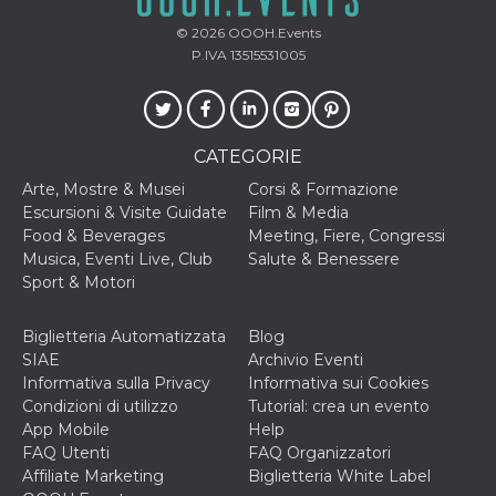
privacy,
garantendo 
© 2026
OOOH.Events
loro prefer
P.IVA 13515531005
siano onora
nelle sessio
future.
__Secure-ROLLOUT_TOKEN
.youtube.com
5 mesi 4
Utilizzato d
settimane
YouTube pe
gestire
CATEGORIE
l'implement
e la
Arte, Mostre & Musei
Corsi & Formazione
sperimenta
Escursioni & Visite Guidate
Film & Media
delle funzio
Aiuta Googl
Food & Beverages
Meeting, Fiere, Congressi
controllare 
Musica, Eventi Live, Club
Salute & Benessere
nuove
funzionalità
Sport & Motori
modifiche
dell'interfac
vengono mo
Biglietteria Automatizzata
Blog
agli utenti
nell'ambito 
SIAE
Archivio Eventi
e
Informativa sulla Privacy
Informativa sui Cookies
implementa
graduali,
Condizioni di utilizzo
Tutorial: crea un evento
garantendo
App Mobile
Help
un'esperien
coerente pe
FAQ Utenti
FAQ Organizzatori
determinat
Affiliate Marketing
Biglietteria White Label
utente dura
esperiment