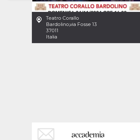
Necessari
Marketing
Teatro Corallo
I cookie strettamente necessari o tecnici sono
Bardolino
,
via Fosse 13
indispensabili al funzionamento del sito. I
37011
servizi qui presenti non potranno funzionare
Italia
senza.
Provider /
Nome
Scadenza
Descrizione
Dominio
cf_clearance
1 anno
Clearance
Cloudflare,
Cookie from
Inc.
CloudFlare
.oooh.events
stores the proof
of challenge
passed. It is
used to no
longer issue a
captcha or
jschallenge
challenge if
present. It is
required to
reach origin
server.
wordpress_test_cookie
Sessione
Cookie di
Automattic
Wordpress,
Inc.
verifica che il