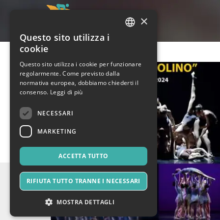
×
Questo sito utilizza i
ITALIAN
cookie
ENGLISH
Questo sito utilizza i cookie per funzionare
regolarmente. Come previsto dalla
SPANISH
normativa europea, dobbiamo chiederti il
consenso.
Leggi di più
NECESSARI
MARKETING
ACCETTA TUTTO
RIFIUTA TUTTO TRANNE I NECESSARI
MOSTRA DETTAGLI