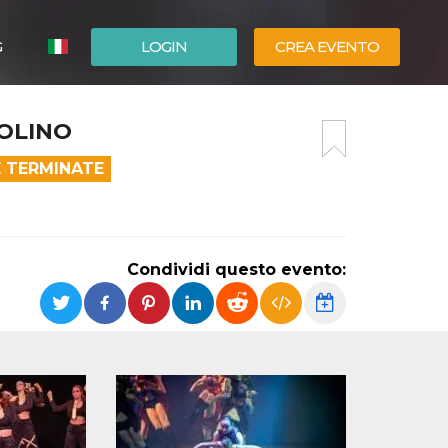
G
LOGIN
CREA EVENTO
ESPAÑOL
OLINO
ENGLISH
E TERMINATE
Condividi questo evento: