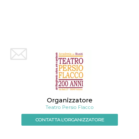
mese
viene
m.stripe.com
generalmente
utilizzato per le
prestazioni e
l'ottimizzazione
dei servizi di
elaborazione
dei pagamenti,
facilitando la
memorizzazione
dei contenuti
sul browser per
rendere le
pagine più
veloci.
CookieScriptConsent
4
Questo cookie
CookieScript
settimane
viene utilizzato
oooh.events
2 giorni
dal servizio
Cookie-
Script.com per
ricordare le
preferenze di
Organizzatore
consenso sui
cookie dei
Teatro Persio Flacco
visitatori. È
necessario che il
banner dei
CONTATTA L'ORGANIZZATORE
cookie di
Cookie-
Script.com
funzioni