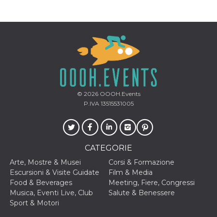
correttamente.
Storage declaration
Storage
Nome
Descrizione
type
fbssls_314278995690155
Session
storage
wpEmojiSettingsSupports
Session
storage
© 2026
OOOH.Events
cn_uc__
Local
P.IVA 13515531005
storage
CATEGORIE
Arte, Mostre & Musei
Corsi & Formazione
Escursioni & Visite Guidate
Film & Media
Provider /
Food & Beverages
Meeting, Fiere, Congressi
Nome
Scadenza
Descrizione
Dominio
Musica, Eventi Live, Club
Salute & Benessere
c_user
4
Cookie di a
Sport & Motori
Meta
settimane
utente. Può
Platform Inc.
2 giorni
essere di se
.facebook.com