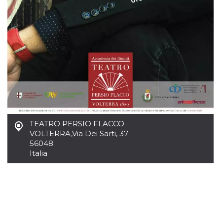
.oooh.events
browser accetti i
cookie.
PHPSESSID
Sessione
Cookie
PHP.net
generato da
oooh.events
applicazioni
basate sul
linguaggio PHP.
Si tratta di un
identificatore
generico
utilizzato per
mantenere le
variabili di
sessione utente.
Normalmente è
un numero
TEATRO PERSIO FLACCO
generato in
modo casuale, il
VOLTERRA
,
Via Dei Sarti, 37
modo in cui
56048
viene utilizzato
può essere
Italia
specifico per il
sito, ma un
buon esempio è
mantenere uno
stato di accesso
per un utente
tra le pagine.
m
1 anno 1
Questo cookie
Stripe