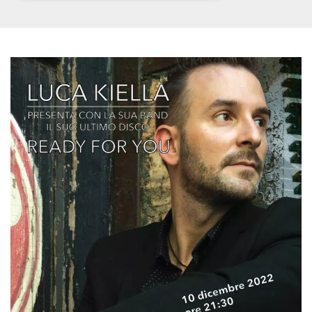
Necessari
Marketing
I cookie strettamente necessari o tecnici sono
indispensabili al funzionamento del sito. I
servizi qui presenti non potranno funzionare
senza.
Provider /
Nome
Scadenza
Descrizione
Dominio
cf_clearance
1 anno
Clearance
Cloudflare,
Cookie from
Inc.
CloudFlare
.oooh.events
stores the proof
of challenge
passed. It is
used to no
longer issue a
captcha or
jschallenge
challenge if
present. It is
required to
reach origin
server.
wordpress_test_cookie
Sessione
Cookie di
Automattic
Wordpress,
Inc.
verifica che il