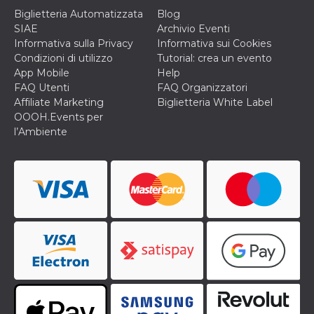
o persistent
Biglietteria Automatizzata
Blog
30 giorni
SIAE
Archivio Eventi
datr
2 anni
Questo coo
Meta
Informativa sulla Privacy
Informativa sui Cookies
identifica il
Platform Inc.
Condizioni di utilizzo
Tutorial: crea un evento
browser che
.facebook.com
connette a
App Mobile
Help
Facebook. 
FAQ Utenti
FAQ Organizzatori
direttament
legato alla 
Affiliate Marketing
Biglietteria White Label
Facebook
OOOH.Events per
dell'utente.
Facebook s
l’Ambiente
che viene
utilizzato p
aiutare con 
sicurezza e a
di accesso
sospette, in
particolare p
rilevamento
bot che ten
di accedere 
servizio. F
afferma anc
il profilo
comportame
associato a
ciascun coo
datr viene
eliminato d
giorni. Que