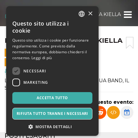
×
READY FOR YOU DI LUCA KIELLA
Questo sito utilizza i
ITALIAN
cookie
ENGLISH
READY FOR YOU DI LUCA KIELLA
Questo sito utilizza i cookie per funzionare
regolarmente. Come previsto dalla
SPANISH
normativa europea, dobbiamo chiederti il
10 DICEMBRE 2022 - 21:30
consenso.
Leggi di più
VENDITE ONLINE TERMINATE
NECESSARI
Musica, Eventi Live, Club
LUCA CHIELLINI PRESENTA, CON LA SUA BAND, IL
MARKETING
SUO ULTIMO DISCO
ACCETTA TUTTO
Condividi questo evento:
RIFIUTA TUTTO TRANNE I NECESSARI
MOSTRA DETTAGLI
POSTI ESAURITI