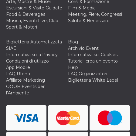
Arte, Mostre & Musei
Corsi & Formazione
c_user
4
Cookie di a
Meta
Escursioni & Visite Guidate
Film & Media
settimane
utente. Può
Platform Inc.
Food & Beverages
Meeting, Fiere, Congressi
2 giorni
essere di se
.facebook.com
o persistent
Musica, Eventi Live, Club
Salute & Benessere
30 giorni
Sport & Motori
datr
1 anno 11
Questo coo
Meta
mesi
identifica il
Platform Inc.
browser che
.facebook.com
Biglietteria Automatizzata
Blog
connette a
SIAE
Archivio Eventi
Facebook. 
direttament
Informativa sulla Privacy
Informativa sui Cookies
legato alla 
Condizioni di utilizzo
Tutorial: crea un evento
Facebook
dell'utente.
App Mobile
Help
Facebook s
FAQ Utenti
FAQ Organizzatori
che viene
utilizzato p
Affiliate Marketing
Biglietteria White Label
aiutare con 
OOOH.Events per
sicurezza e a
di accesso
l’Ambiente
sospette, in
particolare p
rilevamento
bot che ten
di accedere 
servizio. F
afferma anc
il profilo
comportame
associato a