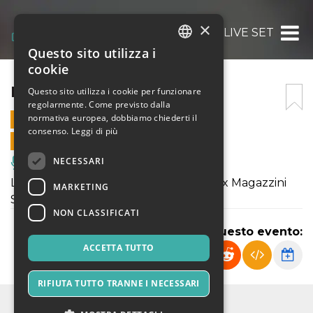
×
REISENZ LIVE SET
Questo sito utilizza i
ITALIAN
cookie
ENGLISH
REISENZ LIVE SET
Questo sito utilizza i cookie per funzionare
regolarmente. Come previsto dalla
SPANISH
normativa europea, dobbiamo chiederti il
13 SETTEMBRE 2024 - 23:30
consenso.
Leggi di più
VENDITE ONLINE TERMINATE
NECESSARI
Musica, Eventi Live, Club
Live set di musica elettronica, presso Ex Magazzini
MARKETING
Stazione di Noto.
NON CLASSIFICATI
Condividi questo evento:
ACCETTA TUTTO
RIFIUTA TUTTO TRANNE I NECESSARI