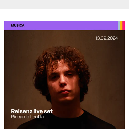
server.
wordpress_test_cookie
Sessione
Cookie di
Automattic
Wordpress,
Inc.
verifica che il
.oooh.events
browser accetti i
cookie.
PHPSESSID
Sessione
Cookie
PHP.net
generato da
oooh.events
applicazioni
basate sul
linguaggio PHP.
Si tratta di un
identificatore
generico
utilizzato per
mantenere le
variabili di
sessione utente.
Normalmente è
un numero
generato in
modo casuale, il
modo in cui
viene utilizzato
può essere
specifico per il
sito, ma un
buon esempio è
mantenere uno
stato di accesso