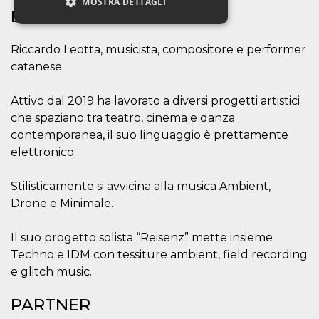
MOSTRA DETTAGLI
DETTAGLI EVENTO
Riccardo Leotta, musicista, compositore e performer
Necessari
Marketing
catanese.
Non classificati
Attivo dal 2019 ha lavorato a diversi progetti artistici
I cookie strettamente necessari o tecnici sono
indispensabili al funzionamento del sito. I
che spaziano tra teatro, cinema e danza
servizi qui presenti non potranno funzionare
contemporanea, il suo linguaggio è prettamente
senza.
elettronico.
Provider /
Nome
Scadenza
Descrizione
Dominio
Stilisticamente si avvicina alla musica Ambient,
cf_clearance
1 anno
Clearance
Cloudflare,
Cookie from
Inc.
Drone e Minimale.
CloudFlare
.oooh.events
stores the proof
of challenge
Il suo progetto solista “Reisenz” mette insieme
passed. It is
used to no
Techno e IDM con tessiture ambient, field recording
longer issue a
captcha or
e glitch music.
jschallenge
challenge if
present. It is
PARTNER
required to
reach origin