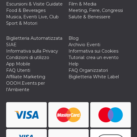
cookie viene
Escursioni & Visite Guidate
Film & Media
anche trami
Food & Beverages
Meeting, Fiere, Congressi
piace e altri
pulsanti e t
Musica, Eventi Live, Club
Salute & Benessere
Facebook
Sport & Motori
posizionati 
molti siti W
diversi.
Biglietteria Automatizzata
Blog
dpr
.facebook.com
1
permette di
SIAE
Archivio Eventi
settimana
controllare 
Informativa sulla Privacy
Informativa sui Cookies
funzione “S
su Facebook
Condizioni di utilizzo
Tutorial: crea un evento
pulsante “M
App Mobile
Help
piace”, rac
le impostaz
FAQ Utenti
FAQ Organizzatori
della lingua
Affiliate Marketing
Biglietteria White Label
permettono
condividere
OOOH.Events per
pagina.
l’Ambiente
fr
3 mesi
Contiene la
Meta
combinazio
Platform Inc.
ID univoco 
.facebook.com
browser e
dell'utente,
utilizzata pe
pubblicità m
oo
5 anni
consente
Meta
all'utente di
Platform Inc.