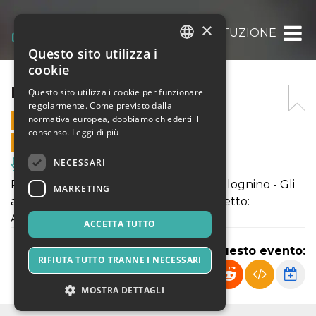
×
RESTITUZIONE
Questo sito utilizza i
ITALIAN
cookie
ENGLISH
RESTITUZIONE
Questo sito utilizza i cookie per funzionare
regolarmente. Come previsto dalla
SPANISH
normativa europea, dobbiamo chiederti il
30 DICEMBRE 2022 - 18:35
consenso.
Leggi di più
VENDITE ONLINE TERMINATE
NECESSARI
Musica, Eventi Live, Club
Per partecipare alla serata "Adriano Bolognino - Gli
MARKETING
amanti" selezionare la tipologia di biglietto:
Abbonamento 30 dicembre 2022
ACCETTA TUTTO
Condividi questo evento:
RIFIUTA TUTTO TRANNE I NECESSARI
MOSTRA DETTAGLI