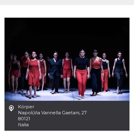
mese
viene
m.stripe.com
generalmente
utilizzato per le
prestazioni e
l'ottimizzazione
dei servizi di
elaborazione
dei pagamenti,
facilitando la
memorizzazione
dei contenuti
sul browser per
rendere le
pagine più
veloci.
CookieScriptConsent
4
Questo cookie
CookieScript
settimane
viene utilizzato
oooh.events
2 giorni
dal servizio
Cookie-
Script.com per
ricordare le
preferenze di
consenso sui
cookie dei
visitatori. È
Körper
necessario che il
Napoli
,
Via Vannella Gaetani, 27
banner dei
cookie di
80121
Cookie-
Italia
Script.com
funzioni