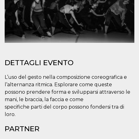
.oooh.events
browser accetti i
cookie.
PHPSESSID
Sessione
Cookie
PHP.net
generato da
oooh.events
applicazioni
basate sul
linguaggio PHP.
Si tratta di un
identificatore
generico
utilizzato per
mantenere le
DETTAGLI EVENTO
variabili di
sessione utente.
Normalmente è
un numero
L’uso del gesto nella composizione coreografica e
generato in
modo casuale, il
l’alternanza ritmica. Esplorare come queste
modo in cui
possono prendere forma e svilupparsi attraverso le
viene utilizzato
può essere
mani, le braccia, la faccia e come
specifico per il
sito, ma un
specifiche parti del corpo possono fondersi tra di
buon esempio è
mantenere uno
loro.
stato di accesso
per un utente
tra le pagine.
PARTNER
m
1 anno 1
Questo cookie
Stripe