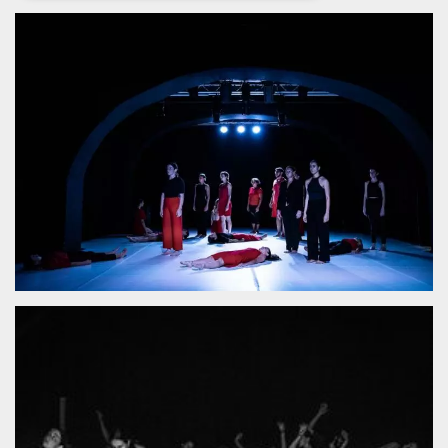
Necessari
Marketing
I cookie strettamente necessari o tecnici sono
indispensabili al funzionamento del sito. I
servizi qui presenti non potranno funzionare
senza.
Provider /
Nome
Scadenza
Descrizione
Dominio
cf_clearance
1 anno
Clearance
Cloudflare,
Cookie from
Inc.
CloudFlare
.oooh.events
stores the proof
of challenge
passed. It is
used to no
longer issue a
captcha or
jschallenge
challenge if
present. It is
required to
reach origin
server.
wordpress_test_cookie
Sessione
Cookie di
Automattic
Wordpress,
Inc.
verifica che il