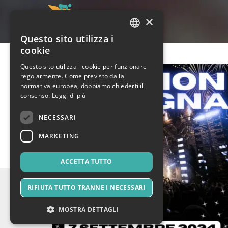
×
Questo sito utilizza i
ITALIAN
cookie
ENGLISH
Questo sito utilizza i cookie per funzionare
regolarmente. Come previsto dalla
SPANISH
normativa europea, dobbiamo chiederti il
consenso.
Leggi di più
NECESSARI
MARKETING
ACCETTA TUTTO
RIFIUTA TUTTO TRANNE I NECESSARI
MOSTRA DETTAGLI