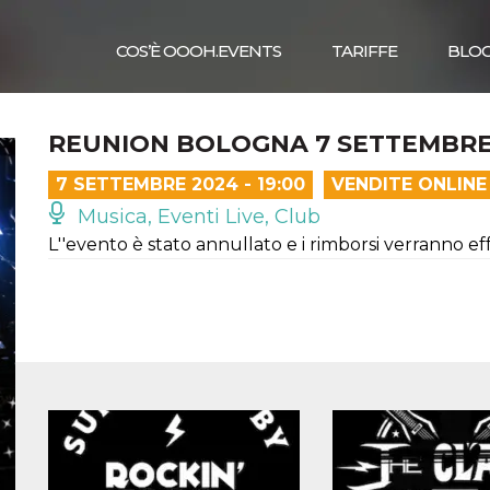
COS’È OOOH.EVENTS
TARIFFE
BLO
REUNION BOLOGNA 7 SETTEMBRE 
7 SETTEMBRE 2024 - 19:00
VENDITE ONLINE
Musica, Eventi Live, Club
L''evento è stato annullato e i rimborsi verranno e