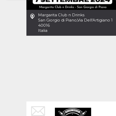
Necessari
Marketing
Margarita Club n Drinks
I cookie strettamente necessari o tecnici sono
San Giorgio di Piano
,
Via Dell'Artigiano 1
indispensabili al funzionamento del sito. I
40016
servizi qui presenti non potranno funzionare
Italia
senza.
Provider /
Nome
Scadenza
Descrizione
Dominio
cf_clearance
1 anno
Clearance
Cloudflare,
Cookie from
Inc.
CloudFlare
.oooh.events
stores the proof
of challenge
passed. It is
used to no
longer issue a
captcha or
jschallenge
challenge if
present. It is
required to
reach origin
server.
wordpress_test_cookie
Sessione
Cookie di
Automattic
Wordpress,
Inc.
verifica che il