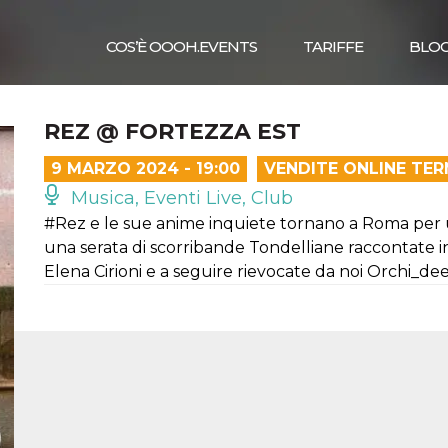
COS’È OOOH.EVENTS
TARIFFE
BLO
REZ @ FORTEZZA EST
9 MARZO 2024 - 19:00
VENDITE ONLINE TER
Musica, Eventi Live, Club
#Rez e le sue anime inquiete tornano a Roma per 
una serata di scorribande Tondelliane raccontate i
Elena Cirioni e a seguire rievocate da noi Orchi_de