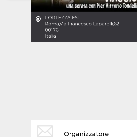
Necessari
Marketing
FORTEZZA EST
I cookie strettamente necessari o tecnici sono
Roma
,
Via Francesco Laparelli,62
indispensabili al funzionamento del sito. I
00176
servizi qui presenti non potranno funzionare
Italia
senza.
Provider /
Nome
Scadenza
Descrizione
Dominio
cf_clearance
1 anno
Clearance
Cloudflare,
Cookie from
Inc.
CloudFlare
.oooh.events
stores the proof
of challenge
passed. It is
used to no
longer issue a
captcha or
jschallenge
challenge if
present. It is
required to
reach origin
server.
wordpress_test_cookie
Sessione
Cookie di
Automattic
Organizzatore
Wordpress,
Inc.
verifica che il