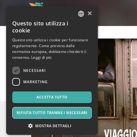
×
Questo sito utilizza i
ITALIAN
cookie
ENGLISH
Questo sito utilizza i cookie per funzionare
regolarmente. Come previsto dalla
SPANISH
normativa europea, dobbiamo chiederti il
consenso.
Leggi di più
NECESSARI
MARKETING
ACCETTA TUTTO
RIFIUTA TUTTO TRANNE I NECESSARI
MOSTRA DETTAGLI