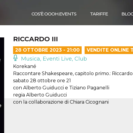
COS’È OOOH.EVENTS
TARIFFE
BLO
RICCARDO III
28 OTTOBRE 2023 - 21:00
VENDITE ONLINE 
Musica, Eventi Live, Club
Korekané
Raccontare Shakespeare, capitolo primo.: Riccardo 
sabato 28 ottobre ore 21
con Alberto Guiducci e Tiziano Paganelli
regia Alberto Guiducci
con la collaborazione di Chiara Cicognani