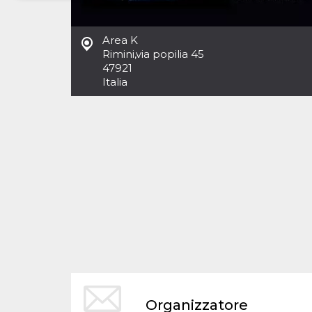
Necessari
Marketing
Area K
I cookie strettamente necessari o tecnici sono
Rimini
,
via popilia 45
indispensabili al funzionamento del sito. I
47921
servizi qui presenti non potranno funzionare
Italia
senza.
Provider /
Nome
Scadenza
Descrizione
Dominio
cf_clearance
1 anno
Clearance
Cloudflare,
Cookie from
Inc.
CloudFlare
.oooh.events
stores the proof
of challenge
passed. It is
used to no
longer issue a
captcha or
jschallenge
challenge if
present. It is
required to
reach origin
server.
wordpress_test_cookie
Sessione
Cookie di
Automattic
Organizzatore
Wordpress,
Inc.
verifica che il