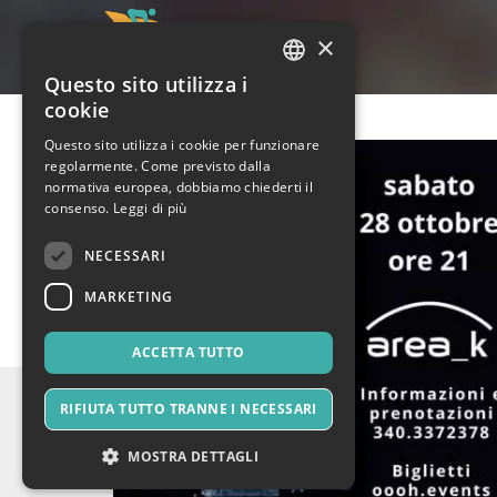
×
Questo sito utilizza i
ITALIAN
cookie
ENGLISH
Questo sito utilizza i cookie per funzionare
regolarmente. Come previsto dalla
SPANISH
normativa europea, dobbiamo chiederti il
consenso.
Leggi di più
NECESSARI
MARKETING
ACCETTA TUTTO
RIFIUTA TUTTO TRANNE I NECESSARI
MOSTRA DETTAGLI