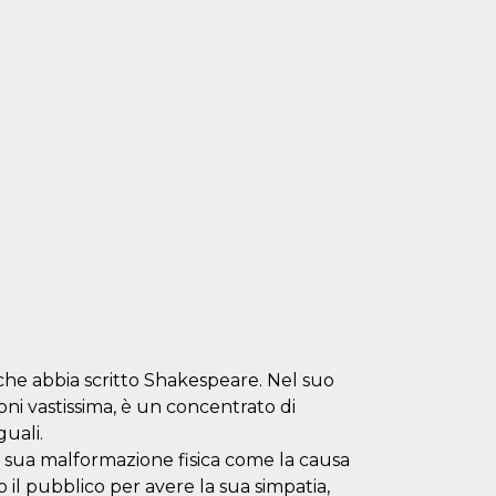
vi che abbia scritto Shakespeare. Nel suo
ni vastissima, è un concentrato di
guali.
 sua malformazione fisica come la causa
 il pubblico per avere la sua simpatia,