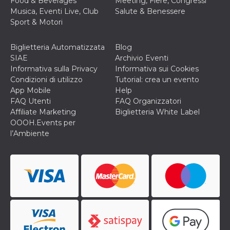
Food & Beverages
Meeting, Fiere, Congressi
disabilitare 
.facebook.com
visualizzazi
Musica, Eventi Live, Club
Salute & Benessere
delle inserz
Sport & Motori
Meta in base
sue attività 
web di terzi
Biglietteria Automatizzata
Blog
sb
2 anni
Identificazi
Meta
SIAE
Archivio Eventi
browser di
Platform Inc.
Facebook,
.facebook.com
Informativa sulla Privacy
Informativa sui Cookies
autenticazi
Condizioni di utilizzo
Tutorial: crea un evento
marketing e 
cookie di
App Mobile
Help
funzione spe
FAQ Utenti
FAQ Organizzatori
di Facebook
Affiliate Marketing
Biglietteria White Label
usida
.facebook.com
Sessione
raccoglie
OOOH.Events per
informazion
browser
l’Ambiente
dell'utente 
dell'identifi
univoco, uti
per persona
la pubblicit
gli utenti
xs
3 mesi
Utilizzato p
Meta
mantenere 
Platform Inc.
sessione
.facebook.com
__cf_bm
29 minuti
Questo coo
Cloudflare
58
viene utiliz
Inc.