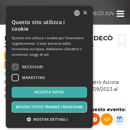
×
RIMADESIO DESIO VS BLE DECÒ JUVECASE
Questo sito utilizza i
ITALIAN
cookie
ENGLISH
RIMADESIO DESIO VS BLE DECÒ
Questo sito utilizza i cookie per funzionare
regolarmente. Come previsto dalla
JUVECASERTA 30/09/2023
SPANISH
normativa europea, dobbiamo chiederti il
consenso.
Leggi di più
30 SETTEMBRE 2023 - 20:30
VENDITE ONLINE TERMINATE
NECESSARI
Sport & Motori
MARKETING
Prima partita di campionato Pallacanestro Aurora
Desio VS Ble Decò Juvecaserta del 30/09/2023 al
ACCETTA TUTTO
PalaBancoDesio
RIFIUTA TUTTO TRANNE I NECESSARI
Condividi questo evento:
MOSTRA DETTAGLI