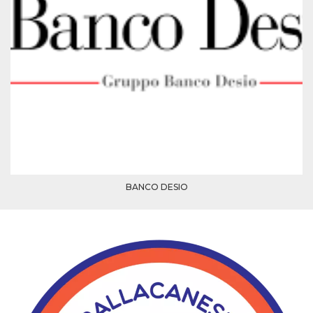
mese
viene
m.stripe.com
generalmente
utilizzato per le
prestazioni e
l'ottimizzazione
dei servizi di
elaborazione
dei pagamenti,
facilitando la
memorizzazione
dei contenuti
sul browser per
rendere le
pagine più
veloci.
CookieScriptConsent
4
Questo cookie
CookieScript
settimane
viene utilizzato
oooh.events
2 giorni
dal servizio
BANCO DESIO
Cookie-
Script.com per
ricordare le
preferenze di
consenso sui
cookie dei
visitatori. È
necessario che il
banner dei
cookie di
Cookie-
Script.com
funzioni