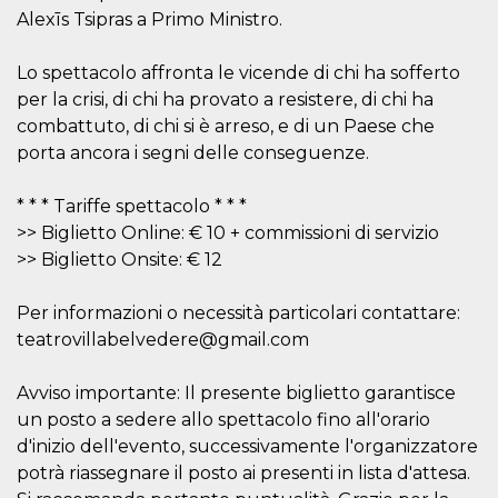
per un utente
Alexīs Tsipras a Primo Ministro.
tra le pagine.
CookieScriptConsent
4
Questo cookie
CookieScript
Lo spettacolo affronta le vicende di chi ha sofferto
settimane
viene utilizzato
oooh.events
2 giorni
dal servizio
per la crisi, di chi ha provato a resistere, di chi ha
Cookie-
combattuto, di chi si è arreso, e di un Paese che
Script.com per
ricordare le
porta ancora i segni delle conseguenze.
preferenze di
consenso sui
cookie dei
visitatori. È
* * * Tariffe spettacolo * * *
necessario che il
>> Biglietto Online: € 10 + commissioni di servizio
banner dei
cookie di
>> Biglietto Onsite: € 12
Cookie-
Script.com
funzioni
Per informazioni o necessità particolari contattare:
correttamente.
teatrovillabelvedere@gmail.com
m
1 anno 1
Questo cookie
Stripe
mese
viene
m.stripe.com
generalmente
Avviso importante: Il presente biglietto garantisce
utilizzato per le
prestazioni e
un posto a sedere allo spettacolo fino all'orario
l'ottimizzazione
dei servizi di
d'inizio dell'evento, successivamente l'organizzatore
elaborazione
dei pagamenti,
potrà riassegnare il posto ai presenti in lista d'attesa.
facilitando la