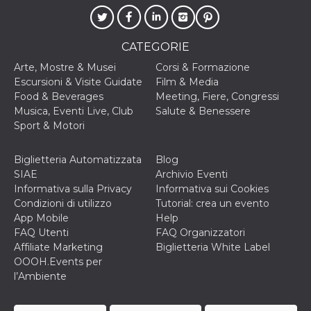
oo
5 anni
consente
Meta
all'utente di
Platform Inc.
disabilitare 
.facebook.com
CATEGORIE
visualizzazi
delle inserz
Meta in base
Arte, Mostre & Musei
Corsi & Formazione
sue attività 
Escursioni & Visite Guidate
Film & Media
web di terzi
Food & Beverages
Meeting, Fiere, Congressi
sb
1 anno 11
Identificazi
Meta
Musica, Eventi Live, Club
Salute & Benessere
mesi
browser di
Platform Inc.
Sport & Motori
Facebook,
.facebook.com
autenticazi
marketing e 
cookie di
Biglietteria Automatizzata
Blog
funzione spe
SIAE
Archivio Eventi
di Facebook
Informativa sulla Privacy
Informativa sui Cookies
usida
.facebook.com
Sessione
raccoglie
Condizioni di utilizzo
Tutorial: crea un evento
informazion
browser
App Mobile
Help
dell'utente 
FAQ Utenti
FAQ Organizzatori
dell'identifi
univoco, uti
Affiliate Marketing
Biglietteria White Label
per persona
OOOH.Events per
la pubblicit
gli utenti
l’Ambiente
xs
2 mesi 4
Utilizzato p
Meta
settimane
mantenere 
Platform Inc.