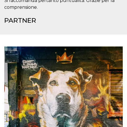
Si raccomanda pertanto puntualità. Grazie per la
memorizzazione
dei contenuti
comprensione.
sul browser per
rendere le
pagine più
PARTNER
veloci.
Storage declaration
Nome
Storage type
Descrizione
wpEmojiSettingsSupports
Archiviazione
di sessione
cn_uc__
Archiviazione
locale
fbssls_314278995690155
Archiviazione
di sessione
Provider /
Nome
Scadenza
Descrizione
Dominio
__Secure-
.youtube.com
5 mesi 4
YNID
settimane
Provider /
Nome
Scadenza
Descrizione
Dominio