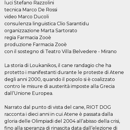
luci Stefano Razzolini
server.
tecnica Marco De Rossi
wordpress_test_cookie
Sessione
Cookie di
Automattic
Wordpress,
video Marco Ducoli
Inc.
verifica che il
.oooh.events
consulenza linguistica Clio Sarantidu
browser accetti i
cookie.
organizzazione Marta Sartorato
PHPSESSID
Sessione
Cookie
PHP.net
regia Farmacia Zooè
generato da
oooh.events
produzione Farmacia Zooè
applicazioni
basate sul
con il sostegno di Teatro Villa Belvedere - Mirano
linguaggio PHP.
Si tratta di un
identificatore
La storia di Loukanikos, il cane randagio che ha
generico
utilizzato per
protetto i manifestanti durante le proteste di Atene
mantenere le
variabili di
degli anni 2000, quando il popolo si è coalizzato
sessione utente.
Normalmente è
contro le misure di austerità imposte alla Grecia
un numero
dall’Unione Europea.
generato in
modo casuale, il
modo in cui
viene utilizzato
Narrato dal punto di vista del cane, RIOT DOG
può essere
racconta i dieci anni in cui Atene è passata dalla
specifico per il
sito, ma un
gloria delle Olimpiadi del 2004 all’abisso della crisi,
buon esempio è
mantenere uno
fino alla speranza di rinascita data dall’elezione di
stato di accesso