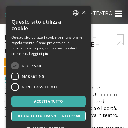
×
RIOT DOG. ATENE BRUCIA – TEATRO VILLA
Questo sito utilizza i
ITALIAN
cookie
ENGLISH
RIOT DOG. ATENE BRUCIA –
Questo sito utilizza i cookie per funzionare
regolarmente. Come previsto dalla
TEATRO VILLA BELVEDERE –
SPANISH
normativa europea, dobbiamo chiederti il
MIRANO 13/03 – DEBUTTO
consenso.
Leggi di più
13 MARZO 2026 - 21:00
NECESSARI
VENDITE ONLINE TERMINATE
MARKETING
Musica, Eventi Live, Club
NON CLASSIFICATI
RIOT DOG. Atene brucia di Farmacia Zooè
Atene, 2007-2014. Una città in fiamme. Un popolo
che lotta. Una rivoluzione che non smette di
ACCETTA TUTTO
bruciare. Un racconto di coraggio, rabbia e libertà.
Un grido che attraversa le strade e arriva in teatro.
RIFIUTA TUTTO TRANNE I NECESSARI