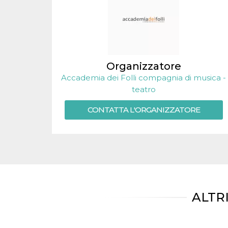
.oooh.events
browser accetti i
cookie.
PHPSESSID
Sessione
Cookie
PHP.net
generato da
oooh.events
applicazioni
basate sul
linguaggio PHP.
Organizzatore
Si tratta di un
identificatore
Accademia dei Folli compagnia di musica -
generico
utilizzato per
teatro
mantenere le
variabili di
sessione utente.
CONTATTA L'ORGANIZZATORE
Normalmente è
un numero
generato in
modo casuale, il
modo in cui
viene utilizzato
può essere
specifico per il
sito, ma un
buon esempio è
mantenere uno
stato di accesso
ALTR
per un utente
tra le pagine.
m
1 anno 1
Questo cookie
Stripe