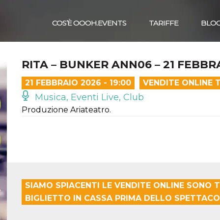
COS’È OOOH.EVENTS
TARIFFE
BLO
RITA – BUNKER ANN06 – 21 FEBBR
21 FEBBRAIO 2026 - 19:00
VENDITE ONLINE 
Musica, Eventi Live, Club
Produzione Ariateatro.
SIAMO SPIACENTI LE VENDITE ONLINE SONO T
BIGLIETTO IN CASSA PRIMA DELLO SPETTACO