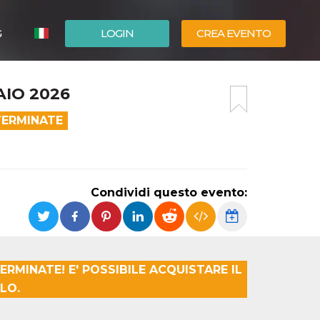
G
LOGIN
CREA EVENTO
ESPAÑOL
AIO 2026
ENGLISH
TERMINATE
Condividi questo evento:
ERMINATE! E' POSSIBILE ACQUISTARE IL
LO.