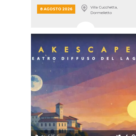
correttamente.
LAKE...
Villa Cucchetta,
8 AGOSTO 2026
Storage declaration
Dormelletto
Storage
Nome
Descrizione
type
fbssls_314278995690155
Session
storage
wpEmojiSettingsSupports
Session
storage
cn_uc__
Local
storage
Provider /
Nome
Scadenza
Descrizione
Dominio
c_user
4
Cookie di a
Meta
settimane
utente. Può
Platform Inc.
2 giorni
essere di se
.facebook.com