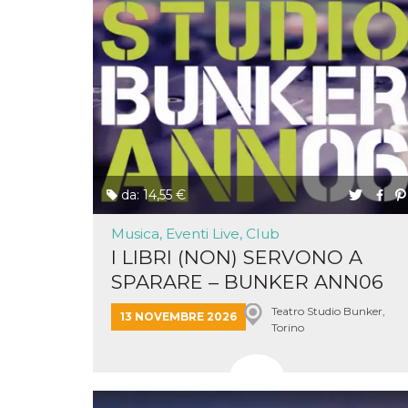
disabilitare 
.facebook.com
visualizzazi
delle inserz
Meta in base
sue attività 
web di terzi
sb
2 anni
Identificazi
Meta
browser di
Platform Inc.
Facebook,
.facebook.com
autenticazi
marketing e 
cookie di
funzione spe
di Facebook
da: 14,55 €
usida
.facebook.com
Sessione
raccoglie
informazion
Musica, Eventi Live, Club
browser
dell'utente 
I LIBRI (NON) SERVONO A
dell'identifi
univoco, uti
SPARARE – BUNKER ANN06
per persona
la pubblicit
&...
gli utenti
Teatro Studio Bunker,
13 NOVEMBRE 2026
Torino
xs
3 mesi
Utilizzato p
Meta
mantenere 
Platform Inc.
sessione
.facebook.com
__cf_bm
29 minuti
Questo coo
Cloudflare
58
viene utiliz
Inc.