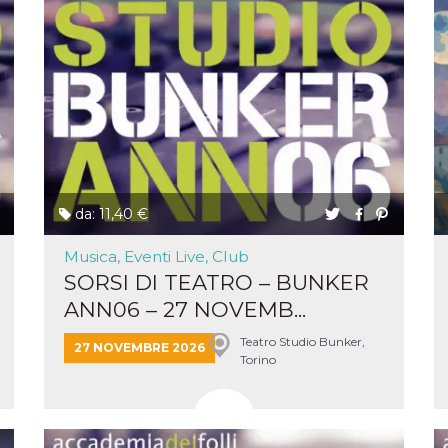
la
one
ioni di
 alle
su siti
.
one del
one,
altri
cifici
.
da: 11,40 €
i del
Musica, Eventi Live, Club
e
SORSI DI TEATRO – BUNKER
catore
lizzato
ANN06 – 27 NOVEMB...
lizzare
à per
Teatro Studio Bunker,
27 NOVEMBRE 2026
Torino
er
una
kie
zato da