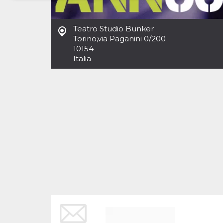
Necessari
Marketing
Teatro Studio Bunker
I cookie strettamente necessari o tecnici sono
Torino
,
via Paganini 0/200
indispensabili al funzionamento del sito. I
10154
servizi qui presenti non potranno funzionare
Italia
senza.
Provider /
Nome
Scadenza
Descrizione
Dominio
cf_clearance
1 anno
Clearance
Cloudflare,
Cookie from
Inc.
CloudFlare
.oooh.events
stores the proof
of challenge
passed. It is
used to no
longer issue a
captcha or
jschallenge
challenge if
present. It is
required to
reach origin
server.
wordpress_test_cookie
Sessione
Cookie di
Automattic
Wordpress,
Inc.
verifica che il