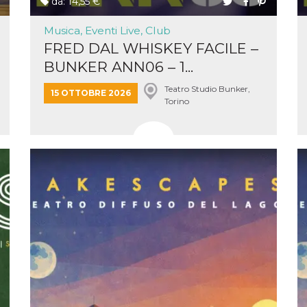
da: 14,55 €
e per
Musica, Eventi Live, Club
kie
FRED DAL WHISKEY FACILE –
 si
BUNKER ANN06 – 1...
Non è
e
Teatro Studio Bunker,
15 OTTOBRE 2026
singola
Torino
egnala
er
la
ttività
er il
 di
tano
al
acebook
he che
ntale
kie
opo 10
sto