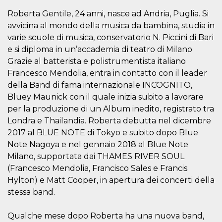
.oooh.events
browser accetti i
Roberta Gentile, 24 anni, nasce ad Andria, Puglia. Si
cookie.
avvicina al mondo della musica da bambina, studia in
PHPSESSID
Sessione
Cookie
PHP.net
generato da
oooh.events
varie scuole di musica, conservatorio N. Piccini di Bari
applicazioni
e si diploma in un’accademia di teatro di Milano
basate sul
linguaggio PHP.
Grazie al batterista e polistrumentista italiano
Si tratta di un
identificatore
Francesco Mendolia, entra in contatto con il leader
generico
utilizzato per
della Band di fama internazionale INCOGNITO,
mantenere le
Bluey Maunick con il quale inizia subito a lavorare
variabili di
sessione utente.
per la produzione di un Album inedito, registrato tra
Normalmente è
un numero
Londra e Thailandia. Roberta debutta nel dicembre
generato in
2017 al BLUE NOTE di Tokyo e subito dopo Blue
modo casuale, il
modo in cui
Note Nagoya e nel gennaio 2018 al Blue Note
viene utilizzato
può essere
Milano, supportata dai THAMES RIVER SOUL
specifico per il
sito, ma un
(Francesco Mendolia, Francisco Sales e Francis
buon esempio è
Hylton) e Matt Cooper, in apertura dei concerti della
mantenere uno
stato di accesso
stessa band.
per un utente
tra le pagine.
Qualche mese dopo Roberta ha una nuova band,
m
1 anno 1
Questo cookie
Stripe