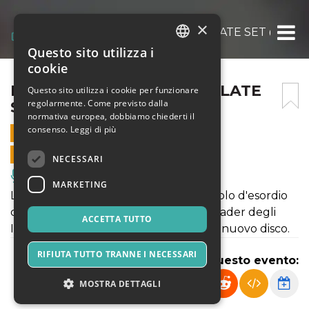
×
ROBERTA GENTILE & THE LATE SET @ ALCA
Questo sito utilizza i
ITALIAN
cookie
ENGLISH
ROBERTA GENTILE & THE LATE
Questo sito utilizza i cookie per funzionare
regolarmente. Come previsto dalla
SET @ ALCAZAR 09/02/19
SPANISH
normativa europea, dobbiamo chiederti il
consenso.
Leggi di più
9 FEBBRAIO 2019 - 19:00
VENDITE ONLINE TERMINATE
NECESSARI
Musica, Eventi Live, Club
MARKETING
Lo scorso dicembre é uscito il suo singolo d'esordio
con l’etichetta discografica di Bluey, leader degli
ACCETTA TUTTO
Incognito, che anticipa l'uscita del suo nuovo disco.
RIFIUTA TUTTO TRANNE I NECESSARI
Condividi questo evento:
MOSTRA DETTAGLI