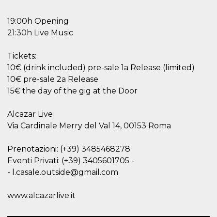
correttamente.
Storage declaration
19:00h Opening
21:30h Live Music
Storage
Nome
Descrizione
type
Tickets:
fbssls_314278995690155
Session
storage
10€ (drink included) pre-sale 1a Release (limited)
wpEmojiSettingsSupports
Session
10€ pre-sale 2a Release
storage
15€ the day of the gig at the Door
cn_uc__
Local
storage
Alcazar Live
Via Cardinale Merry del Val 14, 00153 Roma
Prenotazioni: (+39) 3485468278
Eventi Privati: (+39) 3405601705 -
- l.casale.outside@gmail.com
Provider /
Nome
Scadenza
Descrizione
Dominio
www.alcazarlive.it
c_user
4
Cookie di a
Meta
settimane
utente. Può
Platform Inc.
2 giorni
essere di se
.facebook.com