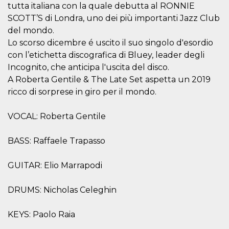
mese
viene
m.stripe.com
tutta italiana con la quale debutta al RONNIE
generalmente
utilizzato per le
SCOTT’S di Londra, uno dei più importanti Jazz Club
prestazioni e
del mondo.
l'ottimizzazione
dei servizi di
Lo scorso dicembre é uscito il suo singolo d'esordio
elaborazione
dei pagamenti,
con l’etichetta discografica di Bluey, leader degli
facilitando la
memorizzazione
Incognito, che anticipa l'uscita del disco.
dei contenuti
A Roberta Gentile & The Late Set aspetta un 2019
sul browser per
rendere le
ricco di sorprese in giro per il mondo.
pagine più
veloci.
VOCAL: Roberta Gentile
CookieScriptConsent
4
Questo cookie
CookieScript
settimane
viene utilizzato
oooh.events
2 giorni
dal servizio
Cookie-
BASS: Raffaele Trapasso
Script.com per
ricordare le
preferenze di
GUITAR: Elio Marrapodi
consenso sui
cookie dei
visitatori. È
necessario che il
DRUMS: Nicholas Celeghin
banner dei
cookie di
Cookie-
KEYS: Paolo Raia
Script.com
funzioni