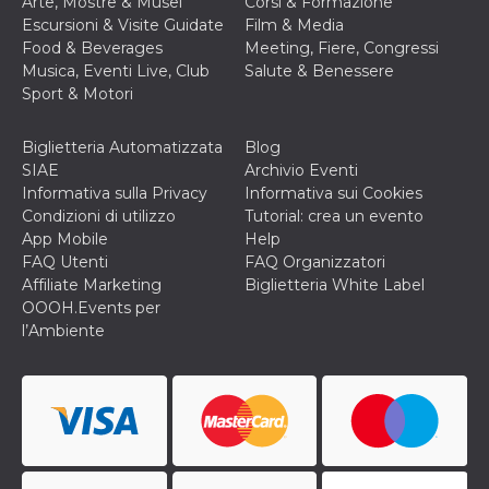
Arte, Mostre & Musei
Corsi & Formazione
secondi
Cloudflare 
.hubspot.com
distinguere 
Escursioni & Visite Guidate
Film & Media
umani e bot
Food & Beverages
Meeting, Fiere, Congressi
vantaggioso 
sito Web, al
Musica, Eventi Live, Club
Salute & Benessere
di effettuar
Sport & Motori
rapporti val
sull'utilizzo
proprio sit
Biglietteria Automatizzata
Blog
_cfuvid
.hubspot.com
Sessione
Questo coo
SIAE
Archivio Eventi
viene utiliz
Cloudflare 
Informativa sulla Privacy
Informativa sui Cookies
monitorare 
Condizioni di utilizzo
Tutorial: crea un evento
utenti attra
le sessioni 
App Mobile
Help
ottimizzare
FAQ Utenti
FAQ Organizzatori
l'esperienza
dell'utente
Affiliate Marketing
Biglietteria White Label
mantenendo
OOOH.Events per
coerenza de
sessione e
l’Ambiente
fornendo se
personalizza
YSC
Sessione
Questo cook
Google LLC
impostato 
.youtube.com
YouTube pe
tenere tracc
delle
visualizzazi
video incorp