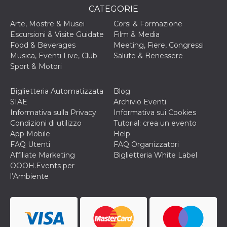
CATEGORIE
VISITOR_INFO1_LIVE
5 mesi 4
Questo cook
Google LLC
settimane
impostato 
.youtube.com
Arte, Mostre & Musei
Corsi & Formazione
Youtube pe
tenere tracc
Escursioni & Visite Guidate
Film & Media
delle prefe
Food & Beverages
Meeting, Fiere, Congressi
dell'utente p
video di Yo
Musica, Eventi Live, Club
Salute & Benessere
incorporati 
Sport & Motori
siti; può an
determinare 
visitatore de
web sta
Biglietteria Automatizzata
Blog
utilizzando 
SIAE
Archivio Eventi
nuova o la
vecchia ver
Informativa sulla Privacy
Informativa sui Cookies
dell'interfac
Condizioni di utilizzo
Tutorial: crea un evento
Youtube.
App Mobile
Help
VISITOR_PRIVACY_METADATA
5 mesi 4
Questo coo
YouTube
FAQ Utenti
FAQ Organizzatori
settimane
viene utiliz
.youtube.com
per memori
Affiliate Marketing
Biglietteria White Label
le scelte di
OOOH.Events per
consenso e
privacy dell
l’Ambiente
per la loro
interazione 
sito. Registr
sul consens
visitatore r
a varie poli
impostazion