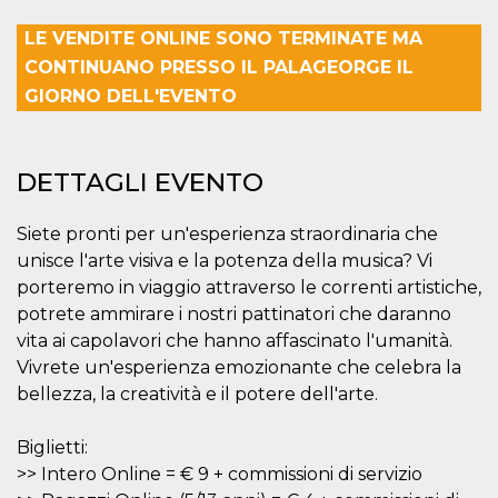
mese
viene
m.stripe.com
generalmente
utilizzato per le
LE VENDITE ONLINE SONO TERMINATE MA
prestazioni e
l'ottimizzazione
CONTINUANO PRESSO IL PALAGEORGE IL
dei servizi di
GIORNO DELL'EVENTO
elaborazione
dei pagamenti,
facilitando la
memorizzazione
dei contenuti
sul browser per
DETTAGLI EVENTO
rendere le
pagine più
veloci.
Siete pronti per un'esperienza straordinaria che
CookieScriptConsent
4
Questo cookie
CookieScript
unisce l'arte visiva e la potenza della musica? Vi
settimane
viene utilizzato
oooh.events
2 giorni
dal servizio
porteremo in viaggio attraverso le correnti artistiche,
Cookie-
potrete ammirare i nostri pattinatori che daranno
Script.com per
ricordare le
vita ai capolavori che hanno affascinato l'umanità.
preferenze di
consenso sui
Vivrete un'esperienza emozionante che celebra la
cookie dei
bellezza, la creatività e il potere dell'arte.
visitatori. È
necessario che il
banner dei
cookie di
Biglietti:
Cookie-
Script.com
>> Intero Online = € 9 + commissioni di servizio
funzioni