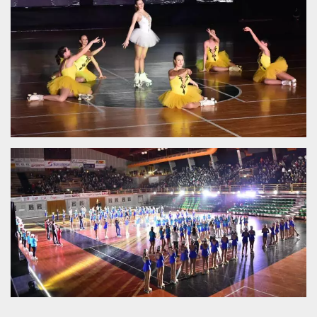
.oooh.events
browser accetti i
cookie.
PHPSESSID
Sessione
Cookie
PHP.net
generato da
oooh.events
applicazioni
basate sul
linguaggio PHP.
Si tratta di un
identificatore
generico
utilizzato per
mantenere le
variabili di
sessione utente.
Normalmente è
un numero
generato in
modo casuale, il
modo in cui
viene utilizzato
può essere
specifico per il
sito, ma un
buon esempio è
mantenere uno
stato di accesso
per un utente
tra le pagine.
m
1 anno 1
Questo cookie
Stripe