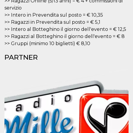
>> Ragazzi Online (5/13 anni) = € 4 + commissioni di
correttamente.
servizio
Storage declaration
>> Intero in Prevendita sul posto = € 10,35
Storage
>> Ragazzi in Prevendita sul posto = € 5,1
Nome
Descrizione
type
>> Intero al Botteghino il giorno dell'evento = € 12,5
fbssls_314278995690155
Session
>> Ragazzi al Botteghino il giorno dell'evento = € 8
storage
>> Gruppi (minimo 10 biglietti) € 8,10
wpEmojiSettingsSupports
Session
storage
PARTNER
cn_uc__
Local
storage
Provider /
Nome
Scadenza
Descrizione
Dominio
c_user
4
Cookie di a
Meta
settimane
utente. Può
Platform Inc.
2 giorni
essere di se
.facebook.com