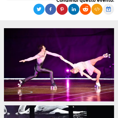
Condividi questo evento:
Necessari
Marketing
I cookie strettamente necessari o tecnici sono
indispensabili al funzionamento del sito. I
servizi qui presenti non potranno funzionare
senza.
Provider /
Nome
Scadenza
Descrizione
Dominio
cf_clearance
1 anno
Clearance
Cloudflare,
Cookie from
Inc.
CloudFlare
.oooh.events
stores the proof
of challenge
passed. It is
used to no
longer issue a
captcha or
jschallenge
challenge if
present. It is
required to
reach origin
server.
wordpress_test_cookie
Sessione
Cookie di
Automattic
Wordpress,
Inc.
verifica che il