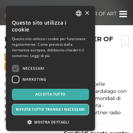
×
ROLLER SHOW THE POWER OF ART
Questo sito utilizza i
ITALIAN
cookie
ENGLISH
ROLLER SHOW THE POWER OF
Questo sito utilizza i cookie per funzionare
regolarmente. Come previsto dalla
ART
SPANISH
normativa europea, dobbiamo chiederti il
consenso.
Leggi di più
17 DICEMBRE 2023 - 17:00
VENDITE ONLINE TERMINATE
NECESSARI
Musica, Eventi Live, Club
MARKETING
Spettacolo di pattinaggio artistico a rotelle
organizzato dall'Asd Pattinaggio Art. Gardalago con
ACCETTA TUTTO
tutti gli atleti della scuola e i campioni mondiali di
pattinaggio 2023 della Nazionale Italiana -
RIFIUTA TUTTO TRANNE I NECESSARI
Palageorge di Montichiari BS media partner radio
Millenote
MOSTRA DETTAGLI