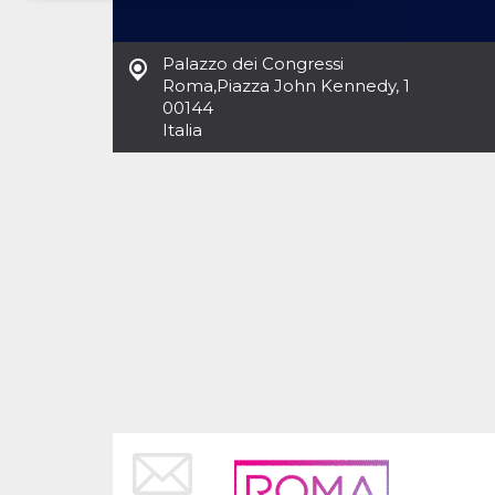
Necessari
Marketing
Palazzo dei Congressi
I cookie strettamente necessari o tecnici sono
Roma
,
Piazza John Kennedy, 1
indispensabili al funzionamento del sito. I
00144
servizi qui presenti non potranno funzionare
Italia
senza.
Provider /
Nome
Scadenza
Descrizione
Dominio
cf_clearance
1 anno
Clearance
Cloudflare,
Cookie from
Inc.
CloudFlare
.oooh.events
stores the proof
of challenge
passed. It is
used to no
longer issue a
captcha or
jschallenge
challenge if
present. It is
required to
reach origin
server.
wordpress_test_cookie
Sessione
Cookie di
Automattic
Wordpress,
Inc.
verifica che il