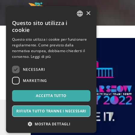
×
Questo sito utilizza i
ITALIAN
cookie
ENGLISH
Questo sito utilizza i cookie per funzionare
regolarmente. Come previsto dalla
SPANISH
normativa europea, dobbiamo chiederti il
consenso.
Leggi di più
NECESSARI
MARKETING
ACCETTA TUTTO
RIFIUTA TUTTO TRANNE I NECESSARI
MOSTRA DETTAGLI