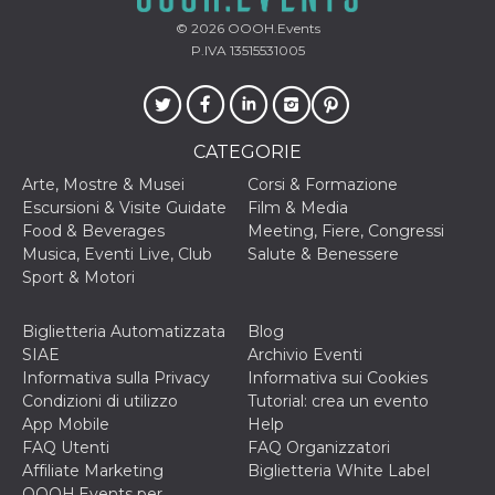
disabilitare 
.facebook.com
visualizzazi
© 2026
OOOH.Events
delle inserz
Meta in base
P.IVA 13515531005
sue attività 
web di terzi
sb
2 anni
Identificazi
Meta
browser di
Platform Inc.
Facebook,
.facebook.com
CATEGORIE
autenticazi
marketing e 
Arte, Mostre & Musei
Corsi & Formazione
cookie di
funzione spe
Escursioni & Visite Guidate
Film & Media
di Facebook
Food & Beverages
Meeting, Fiere, Congressi
usida
.facebook.com
Sessione
raccoglie
Musica, Eventi Live, Club
Salute & Benessere
informazion
Sport & Motori
browser
dell'utente 
dell'identifi
univoco, uti
Biglietteria Automatizzata
Blog
per persona
SIAE
Archivio Eventi
la pubblicit
gli utenti
Informativa sulla Privacy
Informativa sui Cookies
Condizioni di utilizzo
Tutorial: crea un evento
xs
3 mesi
Utilizzato p
Meta
mantenere 
App Mobile
Help
Platform Inc.
sessione
.facebook.com
FAQ Utenti
FAQ Organizzatori
Affiliate Marketing
Biglietteria White Label
__cf_bm
29 minuti
Questo coo
Cloudflare
58
viene utiliz
Inc.
OOOH.Events per