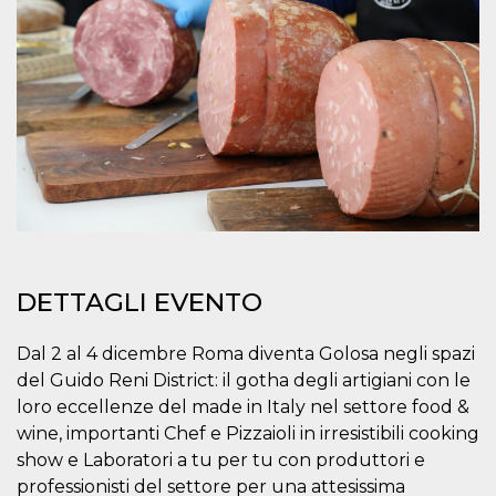
.oooh.events
browser accetti i
cookie.
PHPSESSID
Sessione
Cookie
PHP.net
generato da
oooh.events
applicazioni
basate sul
linguaggio PHP.
Si tratta di un
identificatore
generico
utilizzato per
mantenere le
variabili di
sessione utente.
Normalmente è
un numero
generato in
modo casuale, il
DETTAGLI EVENTO
modo in cui
viene utilizzato
può essere
Dal 2 al 4 dicembre Roma diventa Golosa negli spazi
specifico per il
sito, ma un
del Guido Reni District: il gotha degli artigiani con le
buon esempio è
mantenere uno
loro eccellenze del made in Italy nel settore food &
stato di accesso
wine, importanti Chef e Pizzaioli in irresistibili cooking
per un utente
tra le pagine.
show e Laboratori a tu per tu con produttori e
m
1 anno 1
Questo cookie
Stripe
professionisti del settore per una attesissima