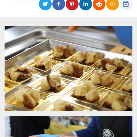
Necessari
Marketing
I cookie strettamente necessari o tecnici sono
indispensabili al funzionamento del sito. I
servizi qui presenti non potranno funzionare
senza.
Provider /
Nome
Scadenza
Descrizione
Dominio
cf_clearance
1 anno
Clearance
Cloudflare,
Cookie from
Inc.
CloudFlare
.oooh.events
stores the proof
of challenge
passed. It is
used to no
longer issue a
captcha or
jschallenge
challenge if
present. It is
required to
reach origin
server.
wordpress_test_cookie
Sessione
Cookie di
Automattic
Wordpress,
Inc.
verifica che il