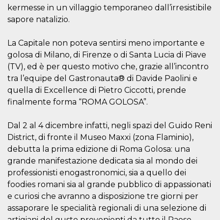
mese
viene
m.stripe.com
kermesse in un villaggio temporaneo dall’irresistibile
generalmente
utilizzato per le
sapore natalizio.
prestazioni e
l'ottimizzazione
dei servizi di
elaborazione
La Capitale non poteva sentirsi meno importante e
dei pagamenti,
golosa di Milano, di Firenze o di Santa Lucia di Piave
facilitando la
memorizzazione
(TV), ed è per questo motivo che, grazie all’incontro
dei contenuti
sul browser per
tra l’equipe del Gastronauta® di Davide Paolini e
rendere le
quella di Excellence di Pietro Ciccotti, prende
pagine più
veloci.
finalmente forma “ROMA GOLOSA”.
CookieScriptConsent
4
Questo cookie
CookieScript
settimane
viene utilizzato
oooh.events
Dal 2 al 4 dicembre infatti, negli spazi del Guido Reni
2 giorni
dal servizio
Cookie-
District, di fronte il Museo Maxxi (zona Flaminio),
Script.com per
ricordare le
debutta la prima edizione di Roma Golosa: una
preferenze di
consenso sui
grande manifestazione dedicata sia al mondo dei
cookie dei
professionisti enogastronomici, sia a quello dei
visitatori. È
necessario che il
foodies romani sia al grande pubblico di appassionati
banner dei
cookie di
e curiosi che avranno a disposizione tre giorni per
Cookie-
assaporare le specialità regionali di una selezione di
Script.com
funzioni
artigiani del gusto provenienti da tutto il Paese.