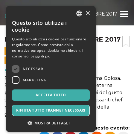
×
ROMA GOLOSA 2 DICEMBRE 2017
Questo sito utilizza i
ITALIAN
cookie
ENGLISH
ROMA GOLOSA 2 DICEMBRE 2017
Questo sito utilizza i cookie per funzionare
regolarmente. Come previsto dalla
SPANISH
normativa europea, dobbiamo chiederti il
2 DICEMBRE 2017 - 12:00
consenso.
Leggi di più
VENDITE ONLINE TERMINATE
NECESSARI
Food & Beverages
Finalmente nella Capitale approda Roma Golosa.
MARKETING
Roma Golosa vuole portare nella città eterna
prodotti di qualità, realizzati da artigiani del gusto
ACCETTA TUTTO
selezionati, cooking show dei più interessanti chef
nazionali; talk show su argomenti caldi della
RIFIUTA TUTTO TRANNE I NECESSARI
gastronomia
MOSTRA DETTAGLI
Condividi questo evento: