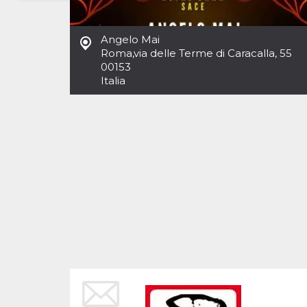
Necessari
Marketing
Angelo Mai
I cookie strettamente necessari o tecnici sono
Roma
,
via delle Terme di Caracalla, 55
indispensabili al funzionamento del sito. I
00153
servizi qui presenti non potranno funzionare
Italia
senza.
Provider /
Nome
Scadenza
Descrizione
Dominio
cf_clearance
1 anno
Clearance
Cloudflare,
Cookie from
Inc.
CloudFlare
.oooh.events
stores the proof
of challenge
passed. It is
used to no
longer issue a
captcha or
jschallenge
challenge if
present. It is
required to
reach origin
server.
wordpress_test_cookie
Sessione
Cookie di
Automattic
Wordpress,
Inc.
verifica che il