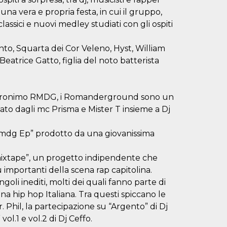
na vera e propria festa, in cui il gruppo,
assici e nuovi medley studiati con gli ospiti
nto, Squarta dei Cor Veleno, Hyst, William
eatrice Gatto, figlia del noto batterista
acronimo RMDG, i Romanderground sono un
o dagli mc Prisma e Mister T insieme a Dj
“Rmdg Ep” prodotto da una giovanissima
 mixtape”, un progetto indipendente che
 importanti della scena rap capitolina.
goli inediti, molti dei quali fanno parte di
na hip hop Italiana. Tra questi spiccano le
 Mr. Phil, la partecipazione su “Argento” di Dj
ol.1 e vol.2 di Dj Ceffo.