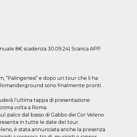
 annuale 8€ scadenza 30.09.24) Scarica APP
um, “Palingenesi” e dopo un tour che li ha
ia, i Romanderground sono finalmente pronti
uderà l’ultima tappa di presentazione
 prima volta a Roma.
sul palco dal basso di Gabbo dei Cor Veleno
resente in tutte le date del tour.
Veleno, è stata annunciata anche la presenza
i ospiti a sorpresa, tra dj, musicisti e rapper