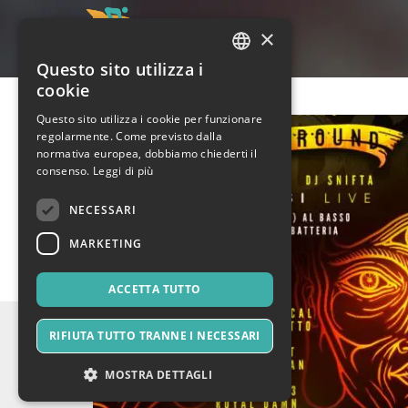
×
Questo sito utilizza i
ITALIAN
cookie
ENGLISH
Questo sito utilizza i cookie per funzionare
regolarmente. Come previsto dalla
SPANISH
normativa europea, dobbiamo chiederti il
consenso.
Leggi di più
NECESSARI
MARKETING
ACCETTA TUTTO
RIFIUTA TUTTO TRANNE I NECESSARI
MOSTRA DETTAGLI