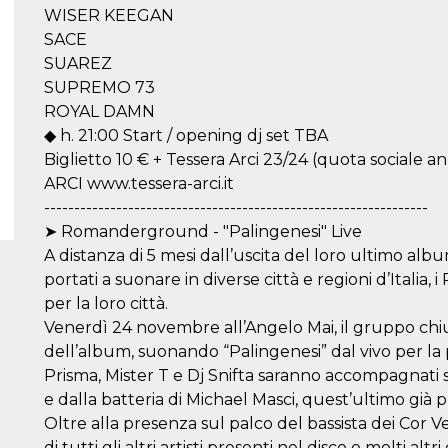
WISER KEEGAN
SACE
SUAREZ
SUPREMO 73
ROYAL DAMN
◆ h. 21:00 Start / opening dj set TBA
Biglietto 10 € + Tessera Arci 23/24 (quota sociale
ARCI www.tessera-arci.it
----------------------------------------------------------------
➤ Romanderground - "Palingenesi" Live
A distanza di 5 mesi dall’uscita del loro ultimo alb
portati a suonare in diverse città e regioni d’Ital
per la loro città.
Venerdì 24 novembre all’Angelo Mai, il gruppo chi
dell’album, suonando “Palingenesi” dal vivo per la
Prisma, Mister T e Dj Snifta saranno accompagnati 
e dalla batteria di Michael Masci, quest’ultimo già p
Oltre alla presenza sul palco del bassista dei Cor 
di tutti gli altri artisti presenti nel disco e molti altr