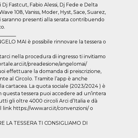
i Dj Fastcut, Fabio Alessi, Dj Fede e Delta
ave 108, Vaniss, Moder, Hyst, Sace, Suarez,
 saranno presenti alla serata contribuendo
co.
_______
LO MAI è possibile rinnovare la tessera o
tarci nella procedura di ingresso ti invitiamo
ortale.arci.it/preadesione/angelomai/
puoi effettuare la domanda di preiscrizione,
nte al Circolo. Tramite l’app è anche
uella cartacea. La quota sociale (2023/2024 ) è
n questa tessera puoi accedere ad un’intera
ti gli oltre 4000 circoli Arci d’Italia e dà
 link https://www.arci.it/convenzioni/ o
E LA TESSERA TI CONSIGLIAMO DI