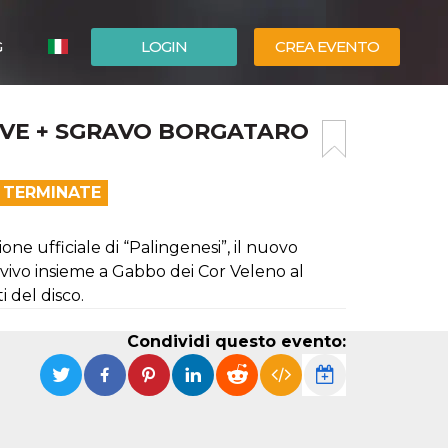
G
LOGIN
CREA EVENTO
ESPAÑOL
VE + SGRAVO BORGATARO
ENGLISH
 TERMINATE
ne ufficiale di “Palingenesi”, il nuovo
vo insieme a Gabbo dei Cor Veleno al
i del disco.
Condividi questo evento: