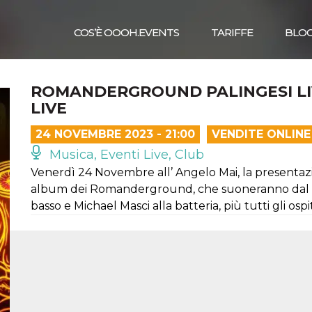
COS’È OOOH.EVENTS
TARIFFE
BLO
ROMANDERGROUND PALINGESI LI
LIVE
24 NOVEMBRE 2023 - 21:00
VENDITE ONLINE
Musica, Eventi Live, Club
Venerdì 24 Novembre all’ Angelo Mai, la presentazio
album dei Romanderground, che suoneranno dal vi
basso e Michael Masci alla batteria, più tutti gli ospit