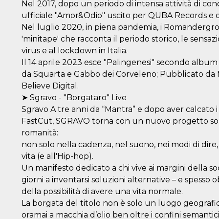
Nel 2017, dopo un periodo di intensa attività di con
ufficiale "Amor&Odio" uscito per QUBA Records e dis
Nel luglio 2020, in piena pandemia, i Romandergr
'minitape' che racconta il periodo storico, le sensazio
virus e al lockdown in Italia.
Il 14 aprile 2023 esce "Palingenesi" secondo album
da Squarta e Gabbo dei Corveleno; Pubblicato da M
Believe Digital.
➤ Sgravo - "Borgataro" Live
Sgravo A tre anni da “Mantra” e dopo aver calcato i 
FastCut, SGRAVO torna con un nuovo progetto solis
romanità:
non solo nella cadenza, nel suono, nei modi di dire
vita (e all'Hip-hop).
Un manifesto dedicato a chi vive ai margini della socie
giorni a inventarsi soluzioni alternative – e spesso o
della possibilità di avere una vita normale.
La borgata del titolo non è solo un luogo geografi
ccesso
oramai a macchia d’olio ben oltre i confini semantici
ssione