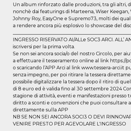
e per
Un album rinforzato dalle produzioni, tra gli altri, d
nonchè dai featurings di Marteena, Wiser Keegan, W
kie
Johnny Roy, EasyOne e Supremo73, molti dei quali
 si
a rendere ancora più esplosivo lo showcase del dis
Non è
__________________________________________________
e
INGRESSO RISERVATO AI/ALLe SOC3 ARCI. ALL’ ANGE
singola
iscriversi per la prima volta.
egnala
Se non sei ancora socia/o del nostro Circolo, per aiu
a effettuare il tesseramento online al link https://p
er
la
o scaricando l’APP Arci al link www.tessera-arci.it 
ttività
senza impegno, per poi ritirare la tessera direttame
er il
possibile digitalizzare la tessera dopo il ritiro di q
 di
di 8 euro ed è valida fino al 30 settembre 2024 Co
tano
al
stagione di attività, eventi e manifestazioni presso tut
acebook
he che
diritto a sconti e convenzioni che puoi consultare al
direttamente sulla APP
ntale
NB SE NON SEI ANCORA SOCI3 O DEVI RINNOVAR
kie
VENIRE PRESTO PER AGEVOLARE L'INGRESSO
opo 10
sto