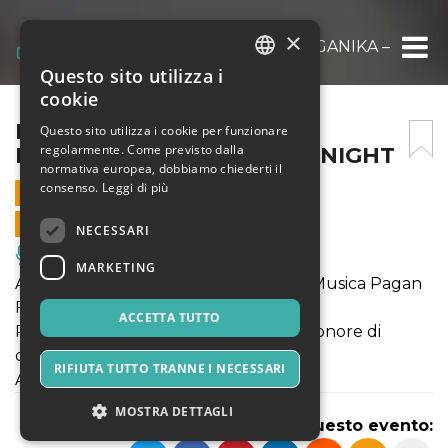
×
ROTA TEMPORI LIVE AT PAGANIKA – PAGA
Questo sito utilizza i
ITALIAN
cookie
ENGLISH
ROTA TEMPORI LIVE AT
Questo sito utilizza i cookie per funzionare
regolarmente. Come previsto dalla
PAGANIKA – PAGAN FOLK NIGHT
SPANISH
normativa europea, dobbiamo chiederti il
consenso.
Leggi di più
16 NOVEMBRE 2018 - 22:00
VENDITE ONLINE TERMINATE
NECESSARI
Musica, Eventi Live, Club
MARKETING
Arriva la seconda serata dedicata alla Musica Pagan
Folk e al suo mondo.
ACCETTA TUTTO
Per questa seconda serata, abbiamo l'onore di
ospitare i fantastici Rota Temporis.
RIFIUTA TUTTO TRANNE I NECESSARI
A seguire DjSet by Dj Skillahar
MOSTRA DETTAGLI
Condividi questo evento: