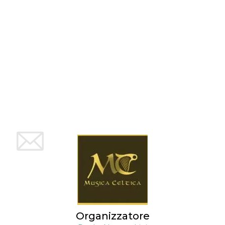
mese
viene
m.stripe.com
generalmente
utilizzato per le
prestazioni e
l'ottimizzazione
dei servizi di
elaborazione
dei pagamenti,
facilitando la
memorizzazione
dei contenuti
sul browser per
rendere le
pagine più
veloci.
CookieScriptConsent
4
Questo cookie
CookieScript
settimane
viene utilizzato
oooh.events
2 giorni
dal servizio
Cookie-
Script.com per
ricordare le
preferenze di
consenso sui
cookie dei
visitatori. È
necessario che il
banner dei
cookie di
Cookie-
Script.com
Organizzatore
funzioni