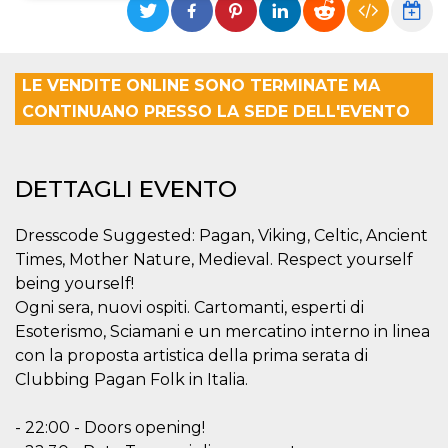
Necessari
Marketing
I cookie strettamente necessari o tecnici sono
LE VENDITE ONLINE SONO TERMINATE MA
indispensabili al funzionamento del sito. I
servizi qui presenti non potranno funzionare
CONTINUANO PRESSO LA SEDE DELL'EVENTO
senza.
Provider /
Nome
Scadenza
Descrizione
Dominio
DETTAGLI EVENTO
cf_clearance
1 anno
Clearance
Cloudflare,
Cookie from
Inc.
CloudFlare
.oooh.events
Dresscode Suggested: Pagan, Viking, Celtic, Ancient
stores the proof
of challenge
Times, Mother Nature, Medieval. Respect yourself
passed. It is
used to no
being yourself!
longer issue a
Ogni sera, nuovi ospiti. Cartomanti, esperti di
captcha or
jschallenge
Esoterismo, Sciamani e un mercatino interno in linea
challenge if
present. It is
con la proposta artistica della prima serata di
required to
reach origin
Clubbing Pagan Folk in Italia.
server.
wordpress_test_cookie
Sessione
Cookie di
Automattic
- 22:00 - Doors opening!
Wordpress,
Inc.
verifica che il