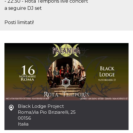
- 22:30 - Rota Temporis live concert
.oooh.events
browser accetti i
a seguire DJ set
cookie.
PHPSESSID
Sessione
Cookie
PHP.net
generato da
oooh.events
Posti limitati!
applicazioni
basate sul
linguaggio PHP.
Si tratta di un
identificatore
generico
utilizzato per
mantenere le
variabili di
sessione utente.
Normalmente è
un numero
generato in
modo casuale, il
modo in cui
viene utilizzato
può essere
specifico per il
sito, ma un
buon esempio è
Black Lodge Project
mantenere uno
Roma
,
Via Pio Briziarelli, 25
stato di accesso
per un utente
00156
tra le pagine.
Italia
m
1 anno 1
Questo cookie
Stripe