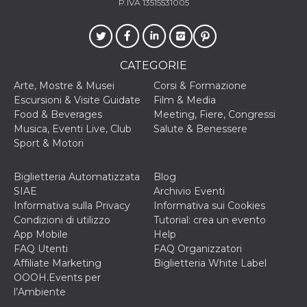
P.IVA 13515531005
o persistent
30 giorni
datr
2 anni
Questo coo
Meta
identifica il
Platform Inc.
browser che
.facebook.com
CATEGORIE
connette a
Facebook. 
direttament
Arte, Mostre & Musei
Corsi & Formazione
legato alla 
Escursioni & Visite Guidate
Film & Media
Facebook
dell'utente.
Food & Beverages
Meeting, Fiere, Congressi
Facebook s
Musica, Eventi Live, Club
Salute & Benessere
che viene
utilizzato p
Sport & Motori
aiutare con 
sicurezza e a
di accesso
Biglietteria Automatizzata
Blog
sospette, in
particolare p
SIAE
Archivio Eventi
rilevamento
Informativa sulla Privacy
Informativa sui Cookies
bot che ten
di accedere 
Condizioni di utilizzo
Tutorial: crea un evento
servizio. F
App Mobile
Help
afferma anc
il profilo
FAQ Utenti
FAQ Organizzatori
comportame
Affiliate Marketing
Biglietteria White Label
associato a
ciascun coo
OOOH.Events per
datr viene
l’Ambiente
eliminato d
giorni. Que