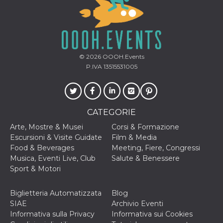
correttamente.
Storage declaration
Storage
Nome
Descrizione
type
© 2026
OOOH.Events
fbssls_314278995690155
Session
storage
P.IVA 13515531005
wpEmojiSettingsSupports
Session
storage
cn_uc__
Local
storage
CATEGORIE
Arte, Mostre & Musei
Corsi & Formazione
Escursioni & Visite Guidate
Film & Media
Food & Beverages
Meeting, Fiere, Congressi
Musica, Eventi Live, Club
Salute & Benessere
Sport & Motori
Provider /
Nome
Scadenza
Descrizione
Biglietteria Automatizzata
Blog
Dominio
SIAE
Archivio Eventi
c_user
4
Cookie di a
Meta
Informativa sulla Privacy
Informativa sui Cookies
settimane
utente. Può
Platform Inc.
2 giorni
essere di se
.facebook.com