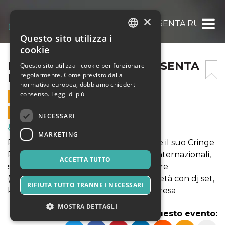
×
RUGGERO DE I TIMIDI PRESENTA RUGGER
Questo sito utilizza i
ITALIAN
cookie
ENGLISH
RUGGERO DE I TIMIDI PRESENTA
Questo sito utilizza i cookie per funzionare
regolarmente. Come previsto dalla
RUGGERO CRINGE PARTY
SPANISH
normativa europea, dobbiamo chiederti il
consenso.
Leggi di più
7 DICEMBRE 2022 - 21:00
VENDITE ONLINE TERMINATE
NECESSARI
Musica, Eventi Live, Club
MARKETING
Ruggero de I Timidi è pronto a portare il suo Cringe
Party tra canzoni del repertorio e hit internazionali,
ACCETTA TUTTO
sarà una festa itinerante adatta a titillare
(musicalmente) il pubblico di tutte le età con dj set,
RIFIUTA TUTTO TRANNE I NECESSARI
karaoke, musica dal vivo e ospiti a sorpresa
MOSTRA DETTAGLI
Condividi questo evento: