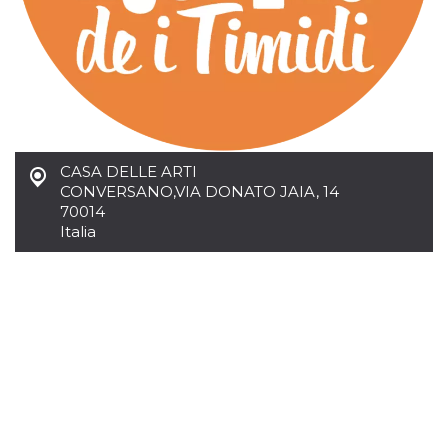
.oooh.events
browser accetti i
cookie.
PHPSESSID
Sessione
Cookie
PHP.net
generato da
oooh.events
applicazioni
basate sul
linguaggio PHP.
Si tratta di un
identificatore
generico
utilizzato per
CASA DELLE ARTI
mantenere le
CONVERSANO
,
VIA DONATO JAIA, 14
variabili di
70014
sessione utente.
Normalmente è
Italia
un numero
generato in
modo casuale, il
modo in cui
viene utilizzato
può essere
specifico per il
sito, ma un
buon esempio è
mantenere uno
stato di accesso
per un utente
tra le pagine.
m
1 anno 1
Questo cookie
Stripe