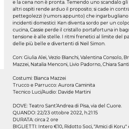
e la cena non è pronta. Temendo uno scandalo gli a
altri ospiti rende arduo il proposito; si cade in con
pettegolezzi (rumors appunto) che ingarbugliano le
incidenti domestici: Ken diventa sordo per un colpo d
cucina, Cassie perde il cristallo portafortuna in bagn
tensione è alle stelle. I ritmi frenetici al limite 
delle più belle e divertenti di Neil Simon.
Con: Giulia Alei, Vezio Bianchi, Valentina Consolo, 
Mazzei, Natalia Menconi, Livio Padorno, Chiara Santi
Costumi: Bianca Mazzei
Trucco e Parrucco: Aurora Caminita
Tecnico Luci/Audio: Davide Martini
DOVE: Teatro Sant’Andrea di Pisa, via del Cuore.
QUANDO: 22/23 ottobre 2022, h.21:15
DURATA: circa 2 ore
BIGLIETTI: Intero €10, Ridotto Soci, "Amici di Koru