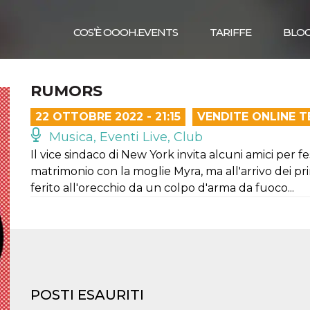
COS’È OOOH.EVENTS
TARIFFE
BLO
RUMORS
22 OTTOBRE 2022 - 21:15
VENDITE ONLINE 
Musica, Eventi Live, Club
Il vice sindaco di New York invita alcuni amici per f
matrimonio con la moglie Myra, ma all'arrivo dei primi 
ferito all'orecchio da un colpo d'arma da fuoco...
POSTI ESAURITI