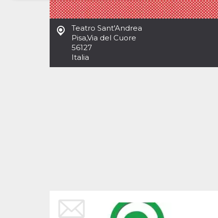
Necessari
Marketing
Teatro Sant'Andrea
I cookie strettamente necessari o tecnici sono
Pisa
,
Via del Cuore
indispensabili al funzionamento del sito. I
56127
servizi qui presenti non potranno funzionare
Italia
senza.
Provider /
Nome
Scadenza
Descrizione
Dominio
cf_clearance
1 anno
Clearance
Cloudflare,
Cookie from
Inc.
CloudFlare
.oooh.events
stores the proof
of challenge
passed. It is
used to no
longer issue a
captcha or
jschallenge
challenge if
present. It is
required to
reach origin
server.
wordpress_test_cookie
Sessione
Cookie di
Automattic
Wordpress,
Inc.
verifica che il