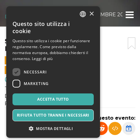
×
S.C. CUP DOMENICA 10 DICEMBRE 2023
Questo sito utilizza i
ITALIAN
cookie
ENGLISH
S.C. CUP DOMENICA 10
Questo sito utilizza i cookie per funzionare
regolarmente. Come previsto dalla
DICEMBRE 2023
SPANISH
normativa europea, dobbiamo chiederti il
consenso.
Leggi di più
10 DICEMBRE 2023 - 14:00
VENDITE ONLINE TERMINATE
NECESSARI
Sport & Motori
MARKETING
TORNEO S.C. CUP
Domenica 10 Dicembre 2023
ACCETTA TUTTO
Pulcini 2014
RIFIUTA TUTTO TRANNE I NECESSARI
Condividi questo evento:
MOSTRA DETTAGLI