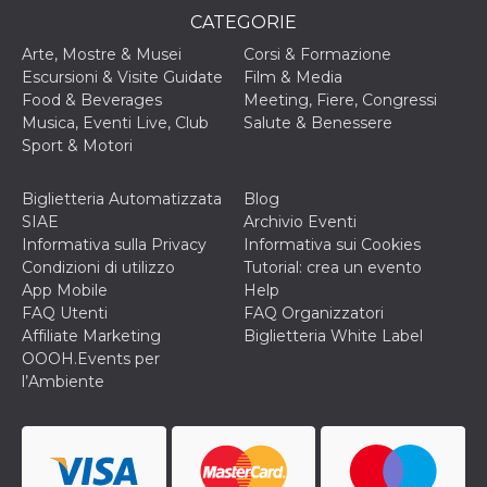
o persistent
CATEGORIE
30 giorni
Arte, Mostre & Musei
Corsi & Formazione
datr
2 anni
Questo coo
Meta
identifica il
Platform Inc.
Escursioni & Visite Guidate
Film & Media
browser che
.facebook.com
Food & Beverages
Meeting, Fiere, Congressi
connette a
Facebook. 
Musica, Eventi Live, Club
Salute & Benessere
direttament
Sport & Motori
legato alla 
Facebook
dell'utente.
Facebook s
Biglietteria Automatizzata
Blog
che viene
SIAE
Archivio Eventi
utilizzato p
aiutare con 
Informativa sulla Privacy
Informativa sui Cookies
sicurezza e a
Condizioni di utilizzo
Tutorial: crea un evento
di accesso
sospette, in
App Mobile
Help
particolare p
FAQ Utenti
FAQ Organizzatori
rilevamento
bot che ten
Affiliate Marketing
Biglietteria White Label
di accedere 
OOOH.Events per
servizio. F
afferma anc
l’Ambiente
il profilo
comportame
associato a
ciascun coo
datr viene
eliminato d
giorni. Que