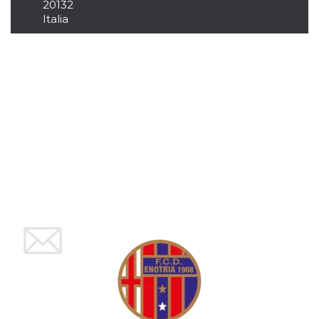
mese
viene
m.stripe.com
20132
generalmente
Italia
utilizzato per le
prestazioni e
l'ottimizzazione
dei servizi di
elaborazione
dei pagamenti,
facilitando la
memorizzazione
dei contenuti
sul browser per
rendere le
pagine più
veloci.
CookieScriptConsent
4
Questo cookie
CookieScript
settimane
viene utilizzato
oooh.events
2 giorni
dal servizio
Cookie-
Script.com per
ricordare le
preferenze di
consenso sui
cookie dei
visitatori. È
necessario che il
banner dei
cookie di
Cookie-
Script.com
funzioni