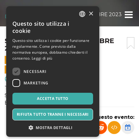
×
S.C. CUP SABATO 9 DICEMBRE 2023
Questo sito utilizza i
ITALIAN
cookie
ENGLISH
S.C. CUP SABATO 9 DICEMBRE
Questo sito utilizza i cookie per funzionare
regolarmente. Come previsto dalla
2023
SPANISH
normativa europea, dobbiamo chiederti il
consenso.
Leggi di più
9 DICEMBRE 2023 - 14:00
VENDITE ONLINE TERMINATE
NECESSARI
Sport & Motori
MARKETING
TORNEO S.C. CUP
Sabato 9 Dicembre 2023
ACCETTA TUTTO
Esordienti U12 (2012)
RIFIUTA TUTTO TRANNE I NECESSARI
Condividi questo evento:
MOSTRA DETTAGLI