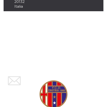
mese
viene
m.stripe.com
20132
generalmente
Italia
utilizzato per le
prestazioni e
l'ottimizzazione
dei servizi di
elaborazione
dei pagamenti,
facilitando la
memorizzazione
dei contenuti
sul browser per
rendere le
pagine più
veloci.
CookieScriptConsent
4
Questo cookie
CookieScript
settimane
viene utilizzato
oooh.events
2 giorni
dal servizio
Cookie-
Script.com per
ricordare le
preferenze di
consenso sui
cookie dei
visitatori. È
necessario che il
banner dei
cookie di
Cookie-
Script.com
funzioni