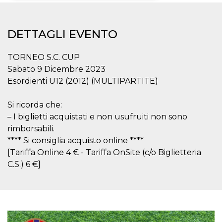
Necessari
Marketing
DETTAGLI EVENTO
I cookie strettamente necessari o tecnici sono
indispensabili al funzionamento del sito. I
servizi qui presenti non potranno funzionare
TORNEO S.C. CUP
senza.
Sabato 9 Dicembre 2023
Provider /
Nome
Scadenza
Descrizione
Esordienti U12 (2012) (MULTIPARTITE)
Dominio
cf_clearance
1 anno
Clearance
Cloudflare,
Cookie from
Si ricorda che:
Inc.
CloudFlare
.oooh.events
– I biglietti acquistati e non usufruiti non sono
stores the proof
of challenge
rimborsabili.
passed. It is
used to no
**** Si consiglia acquisto online ****
longer issue a
[Tariffa Online 4 € - Tariffa OnSite (c/o Biglietteria
captcha or
jschallenge
C.S.) 6 €]
challenge if
present. It is
required to
reach origin
server.
wordpress_test_cookie
Sessione
Cookie di
Automattic
Wordpress,
Inc.
verifica che il