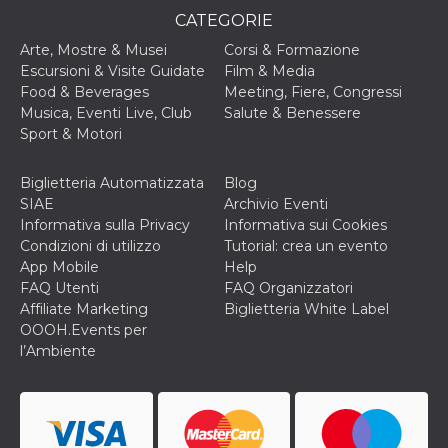
o persistent
CATEGORIE
30 giorni
Arte, Mostre & Musei
Corsi & Formazione
datr
2 anni
Questo coo
Meta
identifica il
Platform Inc.
Escursioni & Visite Guidate
Film & Media
browser che
.facebook.com
Food & Beverages
Meeting, Fiere, Congressi
connette a
Facebook. 
Musica, Eventi Live, Club
Salute & Benessere
direttament
Sport & Motori
legato alla 
Facebook
dell'utente.
Facebook s
Biglietteria Automatizzata
Blog
che viene
SIAE
Archivio Eventi
utilizzato p
aiutare con 
Informativa sulla Privacy
Informativa sui Cookies
sicurezza e a
Condizioni di utilizzo
Tutorial: crea un evento
di accesso
sospette, in
App Mobile
Help
particolare p
FAQ Utenti
FAQ Organizzatori
rilevamento
bot che ten
Affiliate Marketing
Biglietteria White Label
di accedere 
OOOH.Events per
servizio. F
afferma anc
l’Ambiente
il profilo
comportame
associato a
ciascun coo
datr viene
eliminato d
giorni. Que