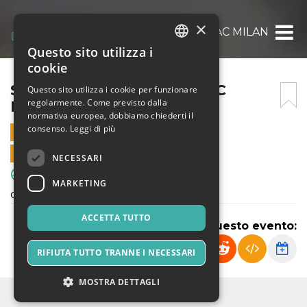
×
S.S FRANCO SCARIONI – AC MILAN
Questo sito utilizza i
ITALIAN
cookie
ENGLISH
S.S FRANCO SCARIONI – AC
Questo sito utilizza i cookie per funzionare
regolarmente. Come previsto dalla
MILAN
SPANISH
normativa europea, dobbiamo chiederti il
consenso.
Leggi di più
3 DICEMBRE 2023 - 14:30
VENDITE ONLINE TERMINATE
NECESSARI
Sport & Motori
MARKETING
campionato autunnale Pulcini 2013
ACCETTA TUTTO
Condividi questo evento:
RIFIUTA TUTTO TRANNE I NECESSARI
MOSTRA DETTAGLI