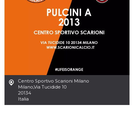
.oooh.events
browser accetti i
cookie.
PHPSESSID
Sessione
Cookie
PHP.net
generato da
oooh.events
applicazioni
basate sul
linguaggio PHP.
Si tratta di un
identificatore
generico
utilizzato per
mantenere le
variabili di
sessione utente.
Normalmente è
un numero
generato in
modo casuale, il
Centro Sportivo Scarioni Milano
modo in cui
Milano
,
Via Tucidide 10
viene utilizzato
20134
può essere
specifico per il
Italia
sito, ma un
buon esempio è
mantenere uno
stato di accesso
per un utente
tra le pagine.
m
1 anno 1
Questo cookie
Stripe