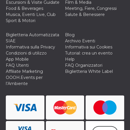
Escursioni & Visite Guidate
Film & Media
o persistent
30 giorni
Food & Beverages
Meeting, Fiere, Congressi
Musica, Eventi Live, Club
Salute & Benessere
datr
2 anni
Questo coo
Meta
identifica il
Platform Inc.
Sport & Motori
browser che
.facebook.com
connette a
Facebook. 
Biglietteria Automatizzata
Blog
direttament
legato alla 
SIAE
Archivio Eventi
Facebook
Informativa sulla Privacy
Informativa sui Cookies
dell'utente.
Facebook s
Condizioni di utilizzo
Tutorial: crea un evento
che viene
App Mobile
Help
utilizzato p
aiutare con 
FAQ Utenti
FAQ Organizzatori
sicurezza e a
Affiliate Marketing
Biglietteria White Label
di accesso
sospette, in
OOOH.Events per
particolare p
l’Ambiente
rilevamento
bot che ten
di accedere 
servizio. F
afferma anc
il profilo
comportame
associato a
ciascun coo
datr viene
eliminato d
giorni. Que