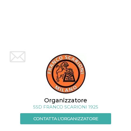
mese
viene
m.stripe.com
generalmente
utilizzato per le
prestazioni e
l'ottimizzazione
dei servizi di
elaborazione
dei pagamenti,
facilitando la
memorizzazione
dei contenuti
sul browser per
rendere le
pagine più
veloci.
CookieScriptConsent
4
Questo cookie
CookieScript
settimane
viene utilizzato
oooh.events
2 giorni
dal servizio
Cookie-
Script.com per
ricordare le
preferenze di
consenso sui
Organizzatore
cookie dei
visitatori. È
SSD FRANCO SCARIONI 1925
necessario che il
banner dei
cookie di
CONTATTA L'ORGANIZZATORE
Cookie-
Script.com
funzioni