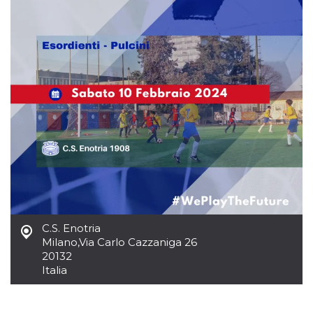
mese
viene
m.stripe.com
generalmente
utilizzato per le
prestazioni e
l'ottimizzazione
dei servizi di
elaborazione
dei pagamenti,
facilitando la
memorizzazione
dei contenuti
sul browser per
rendere le
pagine più
veloci.
CookieScriptConsent
4
Questo cookie
CookieScript
settimane
viene utilizzato
oooh.events
2 giorni
dal servizio
Cookie-
Script.com per
ricordare le
preferenze di
C.S. Enotria
consenso sui
cookie dei
Milano
,
Via Carlo Cazzaniga 26
visitatori. È
20132
necessario che il
banner dei
Italia
cookie di
Cookie-
Script.com
funzioni