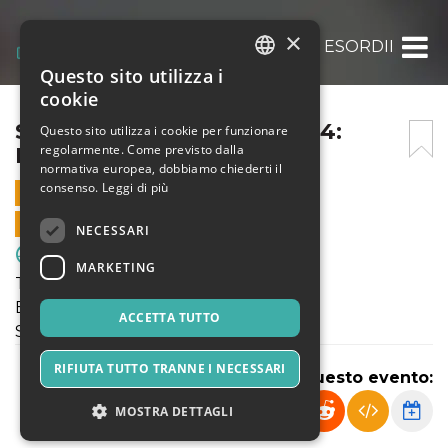
×
SABATO 10 FEBBRAIO 2024: ESORDIENTI P
Questo sito utilizza i
ITALIAN
cookie
ENGLISH
SABATO 10 FEBBRAIO 2024:
Questo sito utilizza i cookie per funzionare
regolarmente. Come previsto dalla
ESORDIENTI PULCINI
SPANISH
normativa europea, dobbiamo chiederti il
consenso.
Leggi di più
10 FEBBRAIO 2024 - 14:00
VENDITE ONLINE TERMINATE
NECESSARI
Sport & Motori
MARKETING
Tornei Primaverili FIGC
Esordienti - Pulcini
ACCETTA TUTTO
Sabato 10 Febbraio 2024
RIFIUTA TUTTO TRANNE I NECESSARI
Condividi questo evento:
MOSTRA DETTAGLI