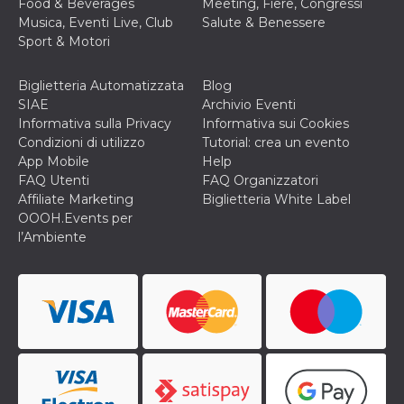
Food & Beverages
Meeting, Fiere, Congressi
cookie viene
Musica, Eventi Live, Club
Salute & Benessere
anche trami
piace e altri
Sport & Motori
pulsanti e t
Facebook
posizionati 
Biglietteria Automatizzata
Blog
molti siti W
diversi.
SIAE
Archivio Eventi
Informativa sulla Privacy
Informativa sui Cookies
dpr
.facebook.com
1
permette di
settimana
controllare 
Condizioni di utilizzo
Tutorial: crea un evento
funzione “S
App Mobile
Help
su Facebook
pulsante “M
FAQ Utenti
FAQ Organizzatori
piace”, rac
Affiliate Marketing
Biglietteria White Label
le impostaz
della lingua
OOOH.Events per
permettono
l’Ambiente
condividere
pagina.
fr
3 mesi
Contiene la
Meta
combinazio
Platform Inc.
ID univoco 
.facebook.com
browser e
dell'utente,
utilizzata pe
pubblicità m
oo
5 anni
consente
Meta
all'utente di
Platform Inc.