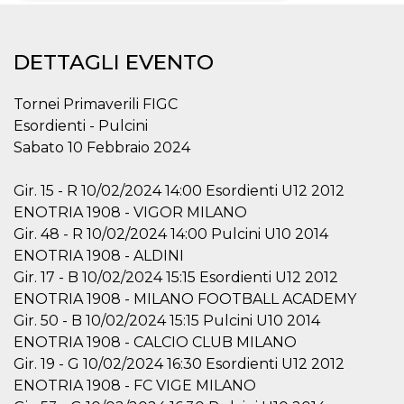
Necessari
Marketing
DETTAGLI EVENTO
I cookie strettamente necessari o tecnici sono
indispensabili al funzionamento del sito. I
servizi qui presenti non potranno funzionare
Tornei Primaverili FIGC
senza.
Esordienti - Pulcini
Provider /
Nome
Scadenza
Descrizione
Sabato 10 Febbraio 2024
Dominio
cf_clearance
1 anno
Clearance
Cloudflare,
Cookie from
Gir. 15 - R 10/02/2024 14:00 Esordienti U12 2012
Inc.
CloudFlare
.oooh.events
ENOTRIA 1908 - VIGOR MILANO
stores the proof
of challenge
Gir. 48 - R 10/02/2024 14:00 Pulcini U10 2014
passed. It is
used to no
ENOTRIA 1908 - ALDINI
longer issue a
Gir. 17 - B 10/02/2024 15:15 Esordienti U12 2012
captcha or
jschallenge
ENOTRIA 1908 - MILANO FOOTBALL ACADEMY
challenge if
present. It is
Gir. 50 - B 10/02/2024 15:15 Pulcini U10 2014
required to
reach origin
ENOTRIA 1908 - CALCIO CLUB MILANO
server.
Gir. 19 - G 10/02/2024 16:30 Esordienti U12 2012
wordpress_test_cookie
Sessione
Cookie di
Automattic
ENOTRIA 1908 - FC VIGE MILANO
Wordpress,
Inc.
verifica che il