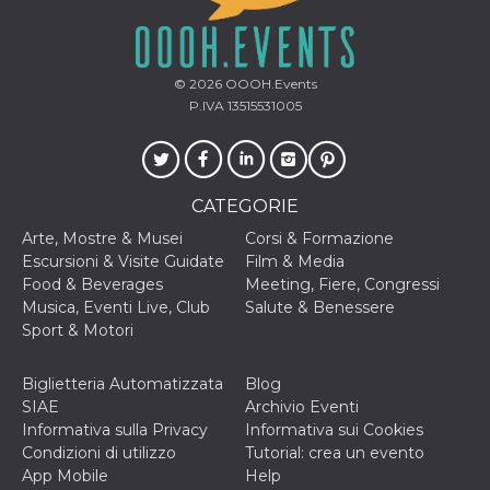
o persistent
30 giorni
datr
2 anni
Questo coo
Meta
identifica il
Platform Inc.
© 2026
OOOH.Events
browser che
.facebook.com
connette a
P.IVA 13515531005
Facebook. 
direttament
legato alla 
Facebook
dell'utente.
Facebook s
CATEGORIE
che viene
utilizzato p
Arte, Mostre & Musei
Corsi & Formazione
aiutare con 
sicurezza e a
Escursioni & Visite Guidate
Film & Media
di accesso
Food & Beverages
Meeting, Fiere, Congressi
sospette, in
particolare p
Musica, Eventi Live, Club
Salute & Benessere
rilevamento
Sport & Motori
bot che ten
di accedere 
servizio. F
afferma anc
Biglietteria Automatizzata
Blog
il profilo
SIAE
Archivio Eventi
comportame
associato a
Informativa sulla Privacy
Informativa sui Cookies
ciascun coo
Condizioni di utilizzo
Tutorial: crea un evento
datr viene
eliminato d
App Mobile
Help
giorni. Que