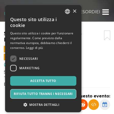
×
SABATO 11 OTTOBRE 2025 ESORDIENTI / P
Questo sito utilizza i
ITALIAN
cookie
ENGLISH
SABATO 11 OTTOBRE 2025
Questo sito utilizza i cookie per funzionare
regolarmente. Come previsto dalla
ESORDIENTI / PULCINI
SPANISH
normativa europea, dobbiamo chiederti il
consenso.
Leggi di più
11 OTTOBRE 2025 - 14:00
VENDITE ONLINE TERMINATE
NECESSARI
Sport & Motori
MARKETING
Sabato 11 Ottobre 2025
Tornei SGS Autunno Milano
ACCETTA TUTTO
Esordienti - Pulcini
RIFIUTA TUTTO TRANNE I NECESSARI
Condividi questo evento:
MOSTRA DETTAGLI