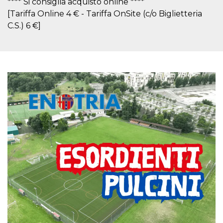
**** Si consiglia acquisto online ****
.oooh.events
browser accetti i
[Tariffa Online 4 € - Tariffa OnSite (c/o Biglietteria
cookie.
C.S.) 6 €]
PHPSESSID
Sessione
Cookie
PHP.net
generato da
oooh.events
applicazioni
basate sul
linguaggio PHP.
Si tratta di un
identificatore
generico
utilizzato per
mantenere le
variabili di
sessione utente.
Normalmente è
un numero
generato in
modo casuale, il
modo in cui
viene utilizzato
può essere
specifico per il
sito, ma un
buon esempio è
mantenere uno
stato di accesso
per un utente
tra le pagine.
m
1 anno 1
Questo cookie
Stripe