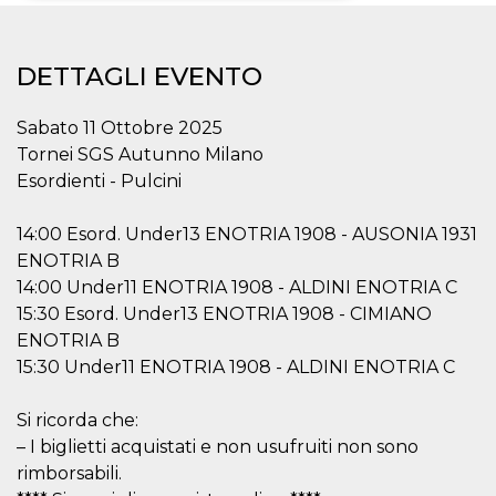
Necessari
Marketing
DETTAGLI EVENTO
I cookie strettamente necessari o tecnici sono
indispensabili al funzionamento del sito. I
servizi qui presenti non potranno funzionare
Sabato 11 Ottobre 2025
senza.
Tornei SGS Autunno Milano
Provider /
Nome
Scadenza
Descrizione
Esordienti - Pulcini
Dominio
cf_clearance
1 anno
Clearance
Cloudflare,
Cookie from
14:00 Esord. Under13 ENOTRIA 1908 - AUSONIA 1931
Inc.
CloudFlare
.oooh.events
ENOTRIA B
stores the proof
of challenge
14:00 Under11 ENOTRIA 1908 - ALDINI ENOTRIA C
passed. It is
used to no
15:30 Esord. Under13 ENOTRIA 1908 - CIMIANO
longer issue a
ENOTRIA B
captcha or
jschallenge
15:30 Under11 ENOTRIA 1908 - ALDINI ENOTRIA C
challenge if
present. It is
required to
reach origin
Si ricorda che:
server.
– I biglietti acquistati e non usufruiti non sono
wordpress_test_cookie
Sessione
Cookie di
Automattic
rimborsabili.
Wordpress,
Inc.
verifica che il