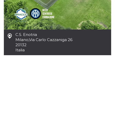
mese
viene
m.stripe.com
generalmente
utilizzato per le
prestazioni e
l'ottimizzazione
dei servizi di
elaborazione
dei pagamenti,
facilitando la
memorizzazione
C.S. Enotria
dei contenuti
Milano
,
Via Carlo Cazzaniga 26
sul browser per
rendere le
20132
pagine più
Italia
veloci.
CookieScriptConsent
4
Questo cookie
CookieScript
settimane
viene utilizzato
oooh.events
2 giorni
dal servizio
Cookie-
Script.com per
ricordare le
preferenze di
consenso sui
cookie dei
visitatori. È
necessario che il
banner dei
cookie di
Cookie-
Script.com
funzioni