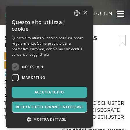
×
SABATO 13 DICEMBRE 2025 PULCINI
Questo sito utilizza i
ITALIAN
cookie
ENGLISH
SABATO 13 DICEMBRE 2025
Questo sito utilizza i cookie per funzionare
regolarmente. Come previsto dalla
PULCINI
SPANISH
normativa europea, dobbiamo chiederti il
consenso.
Leggi di più
13 DICEMBRE 2025 - 14:00
VENDITE ONLINE TERMINATE
NECESSARI
Sport & Motori
MARKETING
Sabato 13 Dicembre 2025
Tornei SGS Autunno Milano
ACCETTA TUTTO
Pulcini
14:00 Under11 ENOTRIA 1908 - CENTRO SCHUSTER
RIFIUTA TUTTO TRANNE I NECESSARI
14:00 Under11 ENOTRIA 1908 - CITTA DI SEGRATE
14:30 Under11 ENOTRIA 1908 - CENTRO SCHUSTER
MOSTRA DETTAGLI