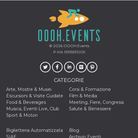
o persistent
30 giorni
datr
2 anni
Questo coo
Meta
identifica il
Platform Inc.
browser che
.facebook.com
connette a
Facebook. 
direttament
legato alla 
© 2026
OOOH.Events
Facebook
dell'utente.
P.IVA 13515531005
Facebook s
che viene
utilizzato p
aiutare con 
sicurezza e a
di accesso
CATEGORIE
sospette, in
particolare p
Arte, Mostre & Musei
Corsi & Formazione
rilevamento
bot che ten
Escursioni & Visite Guidate
Film & Media
di accedere 
Food & Beverages
Meeting, Fiere, Congressi
servizio. F
afferma anc
Musica, Eventi Live, Club
Salute & Benessere
il profilo
Sport & Motori
comportame
associato a
ciascun coo
datr viene
Biglietteria Automatizzata
Blog
eliminato d
SIAE
Archivio Eventi
giorni. Que