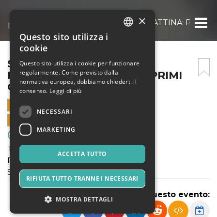
×
SABATO 23 MARZO 2024 MATTINA: PICCOLI 
Questo sito utilizza i
ITALIAN
cookie
ENGLISH
SABATO 23 MARZO 2024
Questo sito utilizza i cookie per funzionare
regolarmente. Come previsto dalla
MATTINA: PICCOLI AMICI PRIMI
SPANISH
normativa europea, dobbiamo chiederti il
CALCI
consenso.
Leggi di più
23 MARZO 2024 - 09:00
NECESSARI
VENDITE ONLINE TERMINATE
MARKETING
Sport & Motori
Tornei Primaverili FIGC
ACCETTA TUTTO
PICCOLI AMICI - PRIMI CALCI
Sabato 23 Marzo 2024
RIFIUTA TUTTO TRANNE I NECESSARI
Condividi questo evento:
MOSTRA DETTAGLI