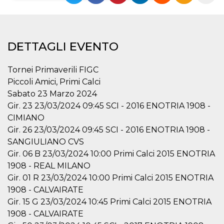
Necessari
Marketing
I cookie strettamente necessari o tecnici sono
DETTAGLI EVENTO
indispensabili al funzionamento del sito. I
servizi qui presenti non potranno funzionare
senza.
Tornei Primaverili FIGC
Provider /
Nome
Scadenza
Descrizione
Piccoli Amici, Primi Calci
Dominio
Sabato 23 Marzo 2024
cf_clearance
1 anno
Clearance
Cloudflare,
Cookie from
Gir. 23 23/03/2024 09:45 SCI - 2016 ENOTRIA 1908 -
Inc.
CloudFlare
.oooh.events
CIMIANO
stores the proof
of challenge
Gir. 26 23/03/2024 09:45 SCI - 2016 ENOTRIA 1908 -
passed. It is
used to no
SANGIULIANO CVS
longer issue a
Gir. 06 B 23/03/2024 10:00 Primi Calci 2015 ENOTRIA
captcha or
jschallenge
1908 - REAL MILANO
challenge if
present. It is
Gir. 01 R 23/03/2024 10:00 Primi Calci 2015 ENOTRIA
required to
reach origin
1908 - CALVAIRATE
server.
Gir. 15 G 23/03/2024 10:45 Primi Calci 2015 ENOTRIA
wordpress_test_cookie
Sessione
Cookie di
Automattic
1908 - CALVAIRATE
Wordpress,
Inc.
verifica che il