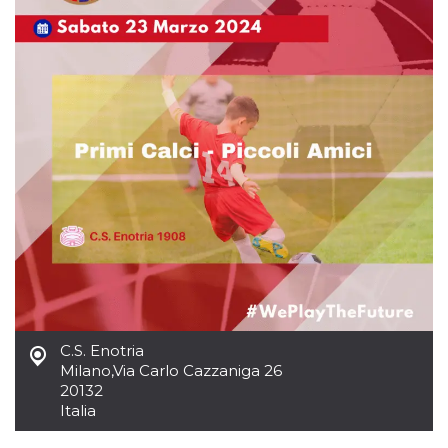
mese
viene
m.stripe.com
generalmente
utilizzato per le
prestazioni e
l'ottimizzazione
dei servizi di
elaborazione
dei pagamenti,
facilitando la
memorizzazione
dei contenuti
sul browser per
rendere le
pagine più
veloci.
CookieScriptConsent
4
Questo cookie
CookieScript
settimane
viene utilizzato
oooh.events
2 giorni
dal servizio
Cookie-
Script.com per
ricordare le
preferenze di
consenso sui
cookie dei
C.S. Enotria
visitatori. È
necessario che il
Milano
,
Via Carlo Cazzaniga 26
banner dei
20132
cookie di
Italia
Cookie-
Script.com
funzioni