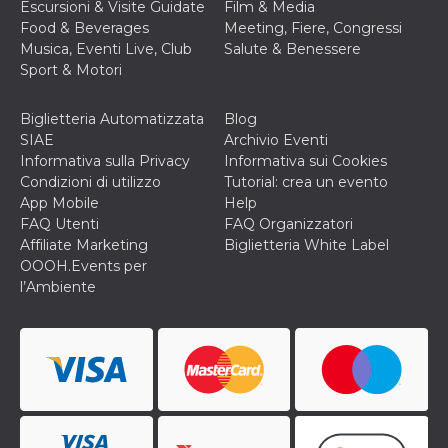
Escursioni & Visite Guidate
Film & Media
cookie viene
anche trami
Food & Beverages
Meeting, Fiere, Congressi
piace e altri
Musica, Eventi Live, Club
Salute & Benessere
pulsanti e t
Facebook
Sport & Motori
posizionati 
molti siti W
diversi.
Biglietteria Automatizzata
Blog
dpr
.facebook.com
1
permette di
SIAE
Archivio Eventi
settimana
controllare 
Informativa sulla Privacy
Informativa sui Cookies
funzione “S
su Facebook
Condizioni di utilizzo
Tutorial: crea un evento
pulsante “M
App Mobile
Help
piace”, rac
le impostaz
FAQ Utenti
FAQ Organizzatori
della lingua
Affiliate Marketing
Biglietteria White Label
permettono
condividere
OOOH.Events per
pagina.
l’Ambiente
fr
3 mesi
Contiene la
Meta
combinazio
Platform Inc.
ID univoco 
.facebook.com
browser e
dell'utente,
utilizzata pe
pubblicità m
oo
5 anni
consente
Meta
all'utente di
Platform Inc.