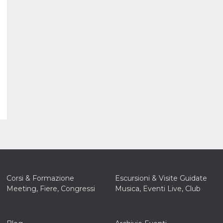
Corsi & Formazione
Escursioni & Visite Guidate
Meeting, Fiere, Congressi
Musica, Eventi Live, Club