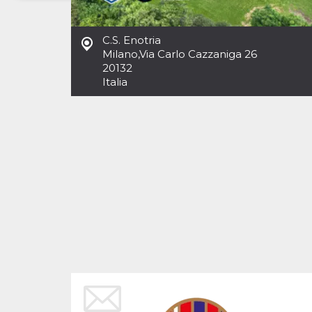
Necessari
Marketing
C.S. Enotria
I cookie strettamente necessari o tecnici sono
Milano
,
Via Carlo Cazzaniga 26
indispensabili al funzionamento del sito. I
20132
servizi qui presenti non potranno funzionare
Italia
senza.
Provider /
Nome
Scadenza
Descrizione
Dominio
cf_clearance
1 anno
Clearance
Cloudflare,
Cookie from
Inc.
CloudFlare
.oooh.events
stores the proof
of challenge
passed. It is
used to no
longer issue a
captcha or
jschallenge
challenge if
present. It is
required to
reach origin
server.
wordpress_test_cookie
Sessione
Cookie di
Automattic
Wordpress,
Inc.
verifica che il