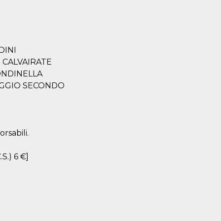
LDINI
 - CALVAIRATE
 RONDINELLA
- BAGGIO SECONDO
rsabili.
.S.) 6 €]