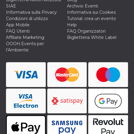
cookie viene
SIAE
Archivio Eventi
anche trami
piace e altri
Informativa sulla Privacy
Informativa sui Cookies
pulsanti e t
Condizioni di utilizzo
Tutorial: crea un evento
Facebook
posizionati 
App Mobile
Help
molti siti W
FAQ Utenti
FAQ Organizzatori
diversi.
Affiliate Marketing
Biglietteria White Label
dpr
.facebook.com
1
permette di
OOOH.Events per
settimana
controllare 
l’Ambiente
funzione “S
su Facebook
pulsante “M
piace”, rac
le impostaz
della lingua
permettono
condividere
pagina.
fr
3 mesi
Contiene la
Meta
combinazio
Platform Inc.
ID univoco 
.facebook.com
browser e
dell'utente,
utilizzata pe
pubblicità m
oo
5 anni
consente
Meta
all'utente di
Platform Inc.