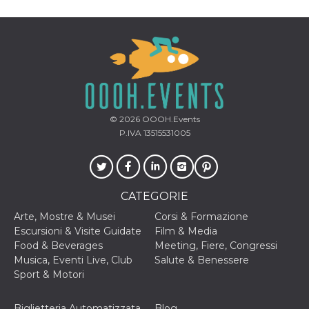
o persistent
30 giorni
datr
2 anni
Questo coo
Meta
identifica il
Platform Inc.
browser che
.facebook.com
connette a
Facebook. 
direttament
legato alla 
Facebook
dell'utente.
© 2026
OOOH.Events
Facebook s
P.IVA 13515531005
che viene
utilizzato p
aiutare con 
sicurezza e a
di accesso
sospette, in
particolare p
CATEGORIE
rilevamento
bot che ten
Arte, Mostre & Musei
Corsi & Formazione
di accedere 
servizio. F
Escursioni & Visite Guidate
Film & Media
afferma anc
Food & Beverages
Meeting, Fiere, Congressi
il profilo
comportame
Musica, Eventi Live, Club
Salute & Benessere
associato a
Sport & Motori
ciascun coo
datr viene
eliminato d
giorni. Que
Biglietteria Automatizzata
Blog