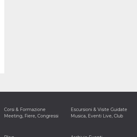
Corsi & Formazione
Escursioni & Visite Guidate
Meeting, Fiere, Congressi
Musica, Eventi Live, Club