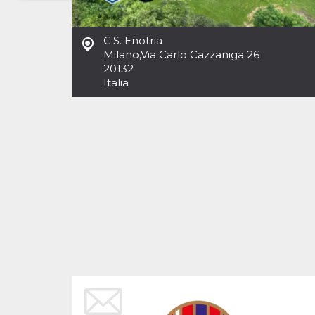
Necessari
Marketing
C.S. Enotria
I cookie strettamente necessari o tecnici sono
Milano
,
Via Carlo Cazzaniga 26
indispensabili al funzionamento del sito. I
20132
servizi qui presenti non potranno funzionare
Italia
senza.
Provider /
Nome
Scadenza
Descrizione
Dominio
cf_clearance
1 anno
Clearance
Cloudflare,
Cookie from
Inc.
CloudFlare
.oooh.events
stores the proof
of challenge
passed. It is
used to no
longer issue a
captcha or
jschallenge
challenge if
present. It is
required to
reach origin
server.
wordpress_test_cookie
Sessione
Cookie di
Automattic
Wordpress,
Inc.
verifica che il