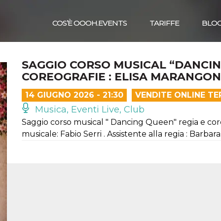
COS’È OOOH.EVENTS
TARIFFE
BLO
SAGGIO CORSO MUSICAL “DANCIN
COREOGRAFIE : ELISA MARANGON 
14 GIUGNO 2026 - 21:30
VENDITE ONLINE TE
Musica, Eventi Live, Club
Saggio corso musical " Dancing Queen" regia e core
musicale: Fabio Serri . Assistente alla regia : Barbara