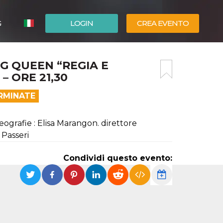
G
LOGIN
CREA EVENTO
ESPAÑOL
G QUEEN “REGIA E
ENGLISH
– ORE 21,30
RMINATE
ografie : Elisa Marangon. direttore
 Passeri
Condividi questo evento: