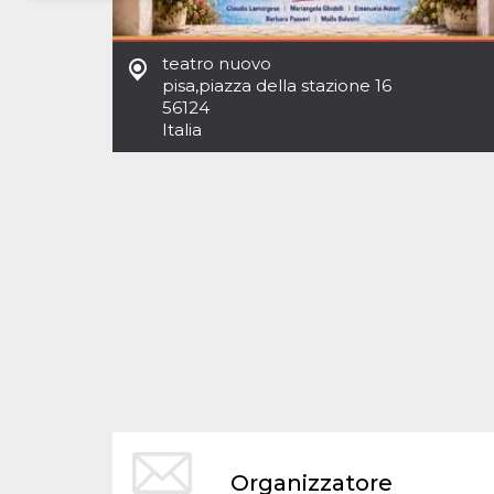
Necessari
Marketing
teatro nuovo
I cookie strettamente necessari o tecnici sono
pisa
,
piazza della stazione 16
indispensabili al funzionamento del sito. I
56124
servizi qui presenti non potranno funzionare
Italia
senza.
Provider /
Nome
Scadenza
Descrizione
Dominio
cf_clearance
1 anno
Clearance
Cloudflare,
Cookie from
Inc.
CloudFlare
.oooh.events
stores the proof
of challenge
passed. It is
used to no
longer issue a
captcha or
jschallenge
challenge if
present. It is
required to
reach origin
server.
wordpress_test_cookie
Sessione
Cookie di
Automattic
Organizzatore
Wordpress,
Inc.
verifica che il