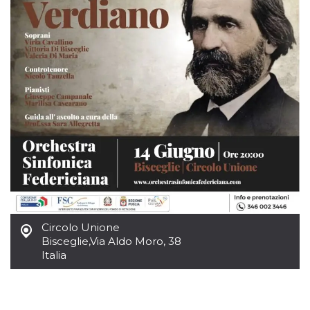
mese
viene
m.stripe.com
generalmente
utilizzato per le
prestazioni e
l'ottimizzazione
dei servizi di
elaborazione
dei pagamenti,
facilitando la
memorizzazione
dei contenuti
sul browser per
rendere le
pagine più
veloci.
CookieScriptConsent
4
Questo cookie
CookieScript
settimane
viene utilizzato
oooh.events
2 giorni
dal servizio
Cookie-
Script.com per
ricordare le
preferenze di
consenso sui
Circolo Unione
cookie dei
Bisceglie
,
Via Aldo Moro, 38
visitatori. È
Italia
necessario che il
banner dei
cookie di
Cookie-
Script.com
funzioni