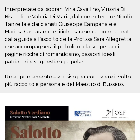
.oooh.events
browser accetti i
Interpretate dai soprani Viria Cavallino, Vittoria Di
cookie.
Bisceglie e Valeria Di Maria, dal controtenore Nicolò
PHPSESSID
Sessione
Cookie
PHP.net
generato da
oooh.events
Tanzella e dai pianisti Giuseppe Campanale e
applicazioni
basate sul
Marilisa Cascarano, le liriche saranno accompagnate
linguaggio PHP.
dalla guida all’ascolto della Prof.ssa Sara Allegretta,
Si tratta di un
identificatore
che accompagnerà il pubblico alla scoperta di
generico
utilizzato per
pagine ricche di romanticismo, passioni, ideali
mantenere le
patriottici e suggestioni popolari.
variabili di
sessione utente.
Normalmente è
un numero
Un appuntamento esclusivo per conoscere il volto
generato in
modo casuale, il
più raccolto e personale del Maestro di Busseto.
modo in cui
viene utilizzato
può essere
specifico per il
sito, ma un
buon esempio è
mantenere uno
stato di accesso
per un utente
tra le pagine.
m
1 anno 1
Questo cookie
Stripe