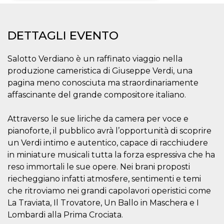
Necessari
Marketing
DETTAGLI EVENTO
I cookie strettamente necessari o tecnici sono
indispensabili al funzionamento del sito. I
servizi qui presenti non potranno funzionare
Salotto Verdiano è un raffinato viaggio nella
senza.
produzione cameristica di Giuseppe Verdi, una
Provider /
Nome
Scadenza
Descrizione
pagina meno conosciuta ma straordinariamente
Dominio
affascinante del grande compositore italiano.
cf_clearance
1 anno
Clearance
Cloudflare,
Cookie from
Inc.
CloudFlare
.oooh.events
Attraverso le sue liriche da camera per voce e
stores the proof
of challenge
pianoforte, il pubblico avrà l’opportunità di scoprire
passed. It is
used to no
un Verdi intimo e autentico, capace di racchiudere
longer issue a
captcha or
in miniature musicali tutta la forza espressiva che ha
jschallenge
reso immortali le sue opere. Nei brani proposti
challenge if
present. It is
riecheggiano infatti atmosfere, sentimenti e temi
required to
reach origin
che ritroviamo nei grandi capolavori operistici come
server.
La Traviata, Il Trovatore, Un Ballo in Maschera e I
wordpress_test_cookie
Sessione
Cookie di
Automattic
Lombardi alla Prima Crociata.
Wordpress,
Inc.
verifica che il