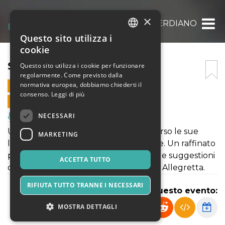
×
SALOTTO VERDIANO
Questo sito utilizza i
ITALIAN
cookie
ENGLISH
SALOTTO VERDIANO
Questo sito utilizza i cookie per funzionare
regolarmente. Come previsto dalla
SPANISH
normativa europea, dobbiamo chiederti il
14 GIUGNO 2026 - 20:00
consenso.
Leggi di più
VENDITE ONLINE TERMINATE
NECESSARI
Musica, Eventi Live, Club
Un viaggio nel Verdi più intimo attraverso le sue
MARKETING
liriche da camera per voce e pianoforte. Un raffinato
percorso musicale tra amore, passione e suggestioni
ACCETTA TUTTO
operistiche, guidato dalla Prof.ssa Sara Allegretta.
RIFIUTA TUTTO TRANNE I NECESSARI
Condividi questo evento:
MOSTRA DETTAGLI