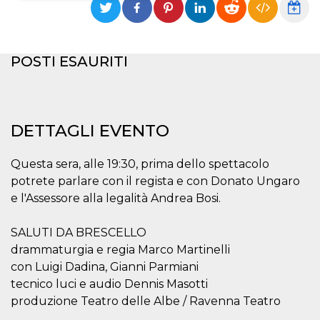
Necessari
Marketing
I cookie strettamente necessari o tecnici sono
POSTI ESAURITI
indispensabili al funzionamento del sito. I
servizi qui presenti non potranno funzionare
senza.
Provider /
Nome
Scadenza
Descrizione
Dominio
DETTAGLI EVENTO
cf_clearance
1 anno
Clearance
Cloudflare,
Cookie from
Inc.
CloudFlare
.oooh.events
Questa sera, alle 19:30, prima dello spettacolo
stores the proof
of challenge
potrete parlare con il regista e con Donato Ungaro
passed. It is
e l'Assessore alla legalità Andrea Bosi.
used to no
longer issue a
captcha or
jschallenge
SALUTI DA BRESCELLO
challenge if
drammaturgia e regia Marco Martinelli
present. It is
required to
con Luigi Dadina, Gianni Parmiani
reach origin
server.
tecnico luci e audio Dennis Masotti
produzione Teatro delle Albe / Ravenna Teatro
wordpress_test_cookie
Sessione
Cookie di
Automattic
Wordpress,
Inc.
verifica che il