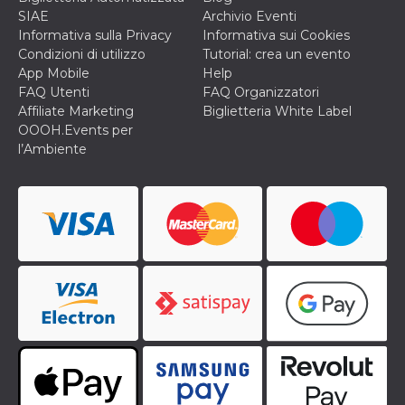
cookie viene
SIAE
Archivio Eventi
anche trami
Informativa sulla Privacy
Informativa sui Cookies
piace e altri
pulsanti e t
Condizioni di utilizzo
Tutorial: crea un evento
Facebook
App Mobile
Help
posizionati 
molti siti W
FAQ Utenti
FAQ Organizzatori
diversi.
Affiliate Marketing
Biglietteria White Label
dpr
.facebook.com
1
permette di
OOOH.Events per
settimana
controllare 
l’Ambiente
funzione “S
su Facebook
pulsante “M
piace”, rac
le impostaz
della lingua
permettono
condividere
pagina.
fr
3 mesi
Contiene la
Meta
combinazio
Platform Inc.
ID univoco 
.facebook.com
browser e
dell'utente,
utilizzata pe
pubblicità m
oo
5 anni
consente
Meta
all'utente di
Platform Inc.