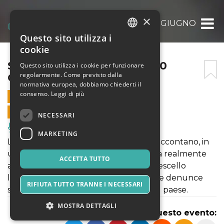
×
SALUTI DA BRESCELLO – 10 GIUGNO
Questo sito utilizza i
ITALIAN
cookie
ENGLISH
SALUTI DA BRESCELLO – 10
Questo sito utilizza i cookie per funzionare
regolarmente. Come previsto dalla
GIUGNO
SPANISH
normativa europea, dobbiamo chiederti il
consenso.
Leggi di più
10 GIUGNO 2021 - 21:00
VENDITE ONLINE TERMINATE
NECESSARI
Musica, Eventi Live, Club
MARKETING
Le statue di Peppone e Don Camillo raccontano, in
un onirico dialogo notturno, la vicenda realmente
ACCETTA TUTTO
accaduta a Donato Ungaro, vigile a Brescello
licenziato senza giusta causa per le sue denunce
RIFIUTA TUTTO TRANNE I NECESSARI
sulle infiltrazioni della 'ndrangheta nel paese.
MOSTRA DETTAGLI
Condividi questo evento: