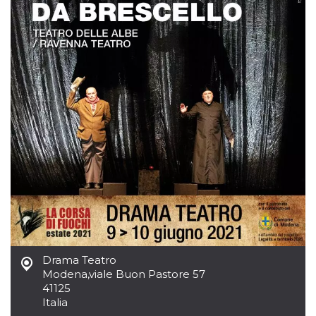
mese
viene
m.stripe.com
generalmente
utilizzato per le
prestazioni e
l'ottimizzazione
dei servizi di
elaborazione
dei pagamenti,
facilitando la
memorizzazione
dei contenuti
sul browser per
rendere le
pagine più
veloci.
CookieScriptConsent
4
Questo cookie
CookieScript
settimane
viene utilizzato
oooh.events
2 giorni
dal servizio
Cookie-
Script.com per
ricordare le
preferenze di
consenso sui
cookie dei
visitatori. È
Drama Teatro
necessario che il
banner dei
Modena
,
viale Buon Pastore 57
cookie di
41125
Cookie-
Script.com
Italia
funzioni