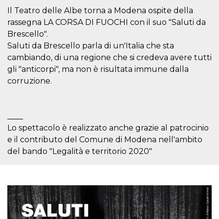
.oooh.events
browser accetti i
Il Teatro delle Albe torna a Modena ospite della
cookie.
rassegna LA CORSA DI FUOCHI con il suo "Saluti da
PHPSESSID
Sessione
Cookie
PHP.net
Brescello".
generato da
oooh.events
applicazioni
Saluti da Brescello parla di un'Italia che sta
basate sul
linguaggio PHP.
cambiando, di una regione che si credeva avere tutti
Si tratta di un
gli "anticorpi", ma non è risultata immune dalla
identificatore
generico
corruzione.
utilizzato per
mantenere le
variabili di
sessione utente.
Normalmente è
____
un numero
generato in
Lo spettacolo è realizzato anche grazie al patrocinio
modo casuale, il
modo in cui
e il contributo del Comune di Modena nell'ambito
viene utilizzato
del bando "Legalità e territorio 2020"
può essere
specifico per il
sito, ma un
buon esempio è
mantenere uno
stato di accesso
per un utente
tra le pagine.
m
1 anno 1
Questo cookie
Stripe