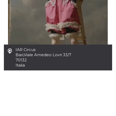
.oooh.events
browser accetti i
cookie.
PHPSESSID
Sessione
Cookie
PHP.net
generato da
oooh.events
applicazioni
basate sul
linguaggio PHP.
Si tratta di un
identificatore
generico
utilizzato per
mantenere le
IAR Circus
variabili di
Bari
,
Viale Amedeo Lovri 33/7
sessione utente.
Normalmente è
70132
un numero
Italia
generato in
modo casuale, il
modo in cui
viene utilizzato
può essere
specifico per il
sito, ma un
buon esempio è
mantenere uno
stato di accesso
per un utente
tra le pagine.
m
1 anno 1
Questo cookie
Stripe