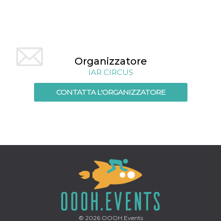
mese
viene
m.stripe.com
generalmente
utilizzato per le
prestazioni e
l'ottimizzazione
dei servizi di
elaborazione
dei pagamenti,
facilitando la
Organizzatore
memorizzazione
dei contenuti
IAR CIRCUS
sul browser per
rendere le
pagine più
CONTATTA L'ORGANIZZATORE
veloci.
CookieScriptConsent
4
Questo cookie
CookieScript
settimane
viene utilizzato
oooh.events
2 giorni
dal servizio
Cookie-
Script.com per
ricordare le
preferenze di
consenso sui
cookie dei
visitatori. È
necessario che il
banner dei
cookie di
Cookie-
Script.com
funzioni
© 2026
OOOH.Events