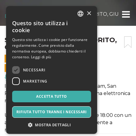
×
SAN PROPER | EMILIO, FIORITO, GIUBO
Questo sito utilizza i
ITALIAN
cookie
ENGLISH
SAN PROPER | EMILIO, FIORITO,
Questo sito utilizza i cookie per funzionare
regolarmente. Come previsto dalla
GIUBO
SPANISH
normativa europea, dobbiamo chiederti il
consenso.
Leggi di più
6 DICEMBRE 2025 - 18:00
VENDITE ONLINE TERMINATE
NECESSARI
Musica, Eventi Live, Club
MARKETING
In consolle come guest dj, da Amsterdam, San
Proper artista di riferimento per la scena elettronica
ACCETTA TUTTO
nord europea.
RIFIUTA TUTTO TRANNE I NECESSARI
Un party eclettico che inizierà dalle ore 18:00 con un
aperitivo e terminerà approssimativamente a
MOSTRA DETTAGLI
mezzanotte, senza alcuna certezza.