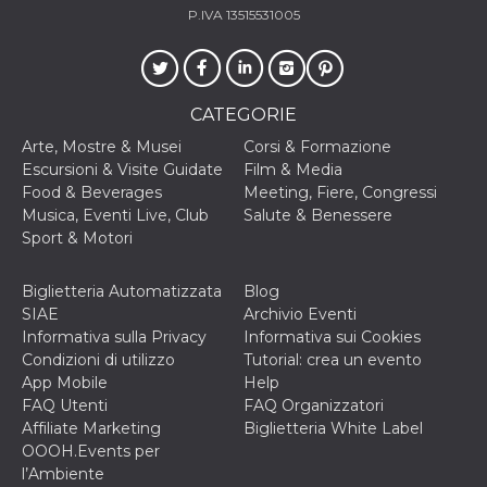
correttamente.
P.IVA 13515531005
Storage declaration
Storage
Nome
Descrizione
type
CATEGORIE
fbssls_314278995690155
Session
storage
Arte, Mostre & Musei
Corsi & Formazione
Escursioni & Visite Guidate
Film & Media
wpEmojiSettingsSupports
Session
storage
Food & Beverages
Meeting, Fiere, Congressi
Musica, Eventi Live, Club
Salute & Benessere
cn_uc__
Local
storage
Sport & Motori
Biglietteria Automatizzata
Blog
SIAE
Archivio Eventi
Informativa sulla Privacy
Informativa sui Cookies
Condizioni di utilizzo
Tutorial: crea un evento
App Mobile
Help
FAQ Utenti
FAQ Organizzatori
Provider /
Nome
Scadenza
Descrizione
Dominio
Affiliate Marketing
Biglietteria White Label
OOOH.Events per
c_user
4
Cookie di a
Meta
settimane
utente. Può
Platform Inc.
l’Ambiente
2 giorni
essere di se
.facebook.com