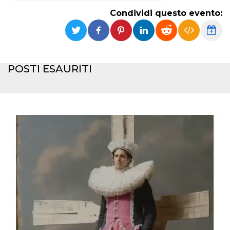
Condividi questo evento:
Necessari
Marketing
I cookie strettamente necessari o tecnici sono
indispensabili al funzionamento del sito. I
servizi qui presenti non potranno funzionare
senza.
POSTI ESAURITI
Provider /
Nome
Scadenza
Descrizione
Dominio
cf_clearance
1 anno
Clearance
Cloudflare,
Cookie from
Inc.
CloudFlare
.oooh.events
stores the proof
of challenge
passed. It is
used to no
longer issue a
captcha or
jschallenge
challenge if
present. It is
required to
reach origin
server.
wordpress_test_cookie
Sessione
Cookie di
Automattic
Wordpress,
Inc.
verifica che il