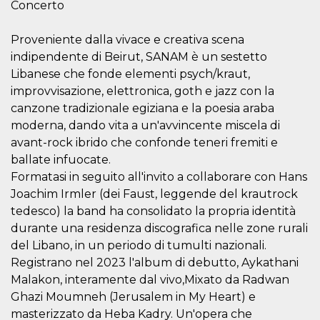
.oooh.events
Concerto
browser accetti i
cookie.
Proveniente dalla vivace e creativa scena
PHPSESSID
Sessione
Cookie
PHP.net
generato da
oooh.events
indipendente di Beirut, SANAM è un sestetto
applicazioni
basate sul
Libanese che fonde elementi psych/kraut,
linguaggio PHP.
improvvisazione, elettronica, goth e jazz con la
Si tratta di un
identificatore
canzone tradizionale egiziana e la poesia araba
generico
utilizzato per
moderna, dando vita a un'avvincente miscela di
mantenere le
variabili di
avant-rock ibrido che confonde teneri fremiti e
sessione utente.
ballate infuocate.
Normalmente è
un numero
Formatasi in seguito all'invito a collaborare con Hans
generato in
modo casuale, il
Joachim Irmler (dei Faust, leggende del krautrock
modo in cui
tedesco) la band ha consolidato la propria identità
viene utilizzato
può essere
durante una residenza discografica nelle zone rurali
specifico per il
sito, ma un
del Libano, in un periodo di tumulti nazionali.
buon esempio è
mantenere uno
Registrano nel 2023 l'album di debutto, Aykathani
stato di accesso
Malakon, interamente dal vivo,Mixato da Radwan
per un utente
tra le pagine.
Ghazi Moumneh (Jerusalem in My Heart) e
m
1 anno 1
Questo cookie
Stripe
masterizzato da Heba Kadry. Un'opera che