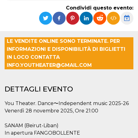
Condividi questo evento:
Necessari
Marketing
I cookie strettamente necessari o tecnici sono
indispensabili al funzionamento del sito. I
servizi qui presenti non potranno funzionare
senza.
LE VENDITE ONLINE SONO TERMINATE. PER
Provider /
INFORMAZIONI E DISPONIBILITÀ DI BIGLIETTI
Nome
Scadenza
Descrizione
Dominio
IN LOCO CONTATTA
cf_clearance
1 anno
Clearance
Cloudflare,
Cookie from
INFO.YOUTHEATER@GMAIL.COM
Inc.
CloudFlare
.oooh.events
stores the proof
of challenge
passed. It is
used to no
DETTAGLI EVENTO
longer issue a
captcha or
jschallenge
You Theater. Dance〜Independent music 2025-26
challenge if
present. It is
Venerdì 28 novembre 2025, Ore 21:00
required to
reach origin
server.
SANAM (Beirut-Liban)
wordpress_test_cookie
Sessione
Cookie di
Automattic
In apertura FANGOBOLLENTE
Wordpress,
Inc.
verifica che il