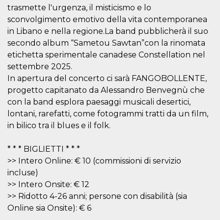
mese
viene
m.stripe.com
trasmette l'urgenza, il misticismo e lo
generalmente
utilizzato per le
sconvolgimento emotivo della vita contemporanea
prestazioni e
l'ottimizzazione
in Libano e nella regione.La band pubblicherà il suo
dei servizi di
secondo album “Sametou Sawtan”con la rinomata
elaborazione
dei pagamenti,
etichetta sperimentale canadese Constellation nel
facilitando la
memorizzazione
settembre 2025.
dei contenuti
sul browser per
In apertura del concerto ci sarà FANGOBOLLENTE,
rendere le
progetto capitanato da Alessandro Benvegnù che
pagine più
veloci.
con la band esplora paesaggi musicali desertici,
CookieScriptConsent
4
Questo cookie
CookieScript
lontani, rarefatti, come fotogrammi tratti da un film,
settimane
viene utilizzato
oooh.events
in bilico tra il blues e il folk.
2 giorni
dal servizio
Cookie-
Script.com per
ricordare le
* * * BIGLIETTI * * *
preferenze di
consenso sui
>> Intero Online: € 10 (commissioni di servizio
cookie dei
incluse)
visitatori. È
necessario che il
>> Intero Onsite: € 12
banner dei
cookie di
>> Ridotto 4-26 anni; persone con disabilità (sia
Cookie-
Online sia Onsite): € 6
Script.com
funzioni