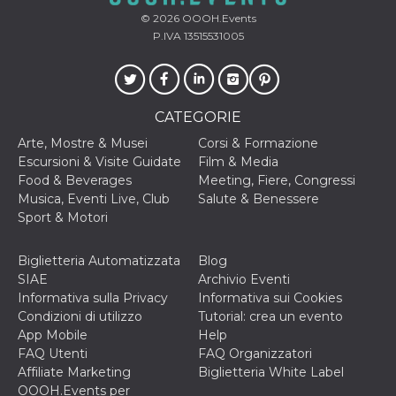
disabilitare 
.facebook.com
visualizzazi
© 2026
OOOH.Events
delle inserz
P.IVA 13515531005
Meta in base
sue attività 
web di terzi
sb
2 anni
Identificazi
Meta
browser di
Platform Inc.
Facebook,
.facebook.com
CATEGORIE
autenticazi
marketing e 
Arte, Mostre & Musei
Corsi & Formazione
cookie di
Escursioni & Visite Guidate
Film & Media
funzione spe
di Facebook
Food & Beverages
Meeting, Fiere, Congressi
Musica, Eventi Live, Club
Salute & Benessere
usida
.facebook.com
Sessione
raccoglie
informazion
Sport & Motori
browser
dell'utente 
dell'identifi
Biglietteria Automatizzata
Blog
univoco, uti
per persona
SIAE
Archivio Eventi
la pubblicit
Informativa sulla Privacy
Informativa sui Cookies
gli utenti
Condizioni di utilizzo
Tutorial: crea un evento
xs
3 mesi
Utilizzato p
Meta
App Mobile
Help
mantenere 
Platform Inc.
sessione
.facebook.com
FAQ Utenti
FAQ Organizzatori
Affiliate Marketing
Biglietteria White Label
__cf_bm
29 minuti
Questo coo
Cloudflare
58
viene utiliz
OOOH.Events per
Inc.