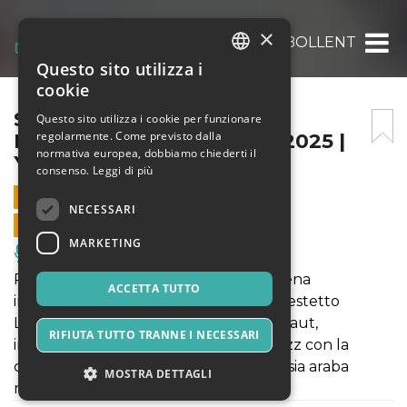
×
SANAM – OPENING FANGOBOLLENTE | 28/1
Questo sito utilizza i
ITALIAN
cookie
ENGLISH
SANAM – OPENING
Questo sito utilizza i cookie per funzionare
regolarmente. Come previsto dalla
FANGOBOLLENTE | 28/11/2025 |
SPANISH
normativa europea, dobbiamo chiederti il
YOU THEATER
consenso.
Leggi di più
28 NOVEMBRE 2025 - 21:00
NECESSARI
VENDITE ONLINE TERMINATE
MARKETING
Musica, Eventi Live, Club
Proveniente dalla vivace e creativa scena
ACCETTA TUTTO
indipendente di Beirut, SANAM è un sestetto
Libanese che fonde elementi psych/kraut,
RIFIUTA TUTTO TRANNE I NECESSARI
improvvisazione, elettronica, goth e jazz con la
canzone tradizionale egiziana e la poesia araba
MOSTRA DETTAGLI
moderna.