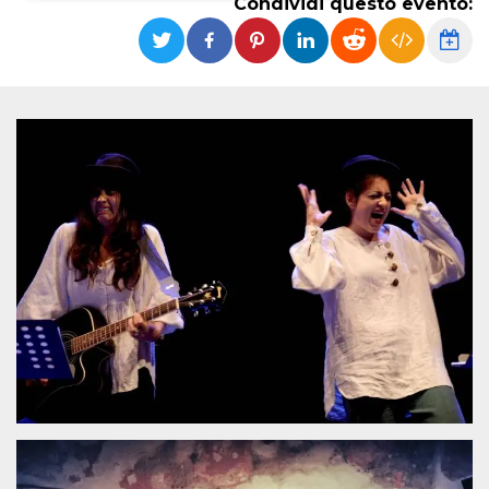
Condividi questo evento:
Necessari
Marketing
I cookie strettamente necessari o tecnici sono
indispensabili al funzionamento del sito. I
servizi qui presenti non potranno funzionare
senza.
Provider /
Nome
Scadenza
Descrizione
Dominio
cf_clearance
1 anno
Clearance
Cloudflare,
Cookie from
Inc.
CloudFlare
.oooh.events
stores the proof
of challenge
passed. It is
used to no
longer issue a
captcha or
jschallenge
challenge if
present. It is
required to
reach origin
server.
wordpress_test_cookie
Sessione
Cookie di
Automattic
Wordpress,
Inc.
verifica che il