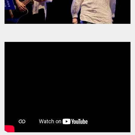
mese
viene
m.stripe.com
generalmente
utilizzato per le
prestazioni e
l'ottimizzazione
dei servizi di
elaborazione
dei pagamenti,
facilitando la
memorizzazione
dei contenuti
sul browser per
rendere le
pagine più
veloci.
CookieScriptConsent
4
Questo cookie
CookieScript
settimane
viene utilizzato
oooh.events
2 giorni
dal servizio
Cookie-
Script.com per
ricordare le
preferenze di
consenso sui
cookie dei
visitatori. È
necessario che il
banner dei
cookie di
Cookie-
Script.com
funzioni