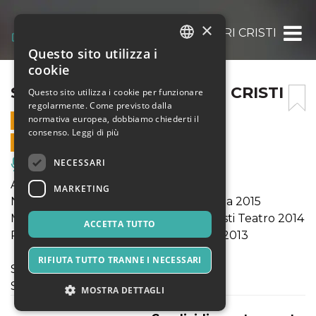
×
SANTI, BALORDI E POVERI CRISTI
Questo sito utilizza i
ITALIAN
cookie
ENGLISH
SANTI, BALORDI E POVERI CRISTI
Questo sito utilizza i cookie per funzionare
regolarmente. Come previsto dalla
SPANISH
normativa europea, dobbiamo chiederti il
20 FEBBRAIO 2026 - 21:00
consenso.
Leggi di più
VENDITE ONLINE TERMINATE
NECESSARI
Musica, Eventi Live, Club
Angeloni/Ripa
MARKETING
Nomination “special off” al Fringe Roma 2015
Menzione speciale Premio Scintille - Asti Teatro 2014
ACCETTA TUTTO
Premio speciale Giovani Realtà Udine 2013
RIFIUTA TUTTO TRANNE I NECESSARI
Selezione Roma Fringe Festival 2015
Selezione Apulia Fringe Festival 2015
MOSTRA DETTAGLI