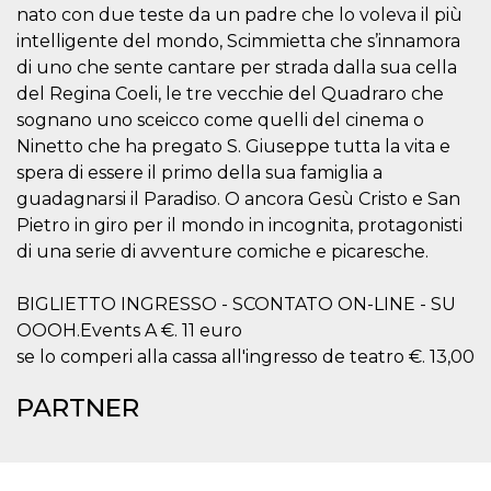
o persistent
nato con due teste da un padre che lo voleva il più
30 giorni
intelligente del mondo, Scimmietta che s’innamora
datr
2 anni
Questo coo
Meta
di uno che sente cantare per strada dalla sua cella
identifica il
Platform Inc.
browser che
del Regina Coeli, le tre vecchie del Quadraro che
.facebook.com
connette a
sognano uno sceicco come quelli del cinema o
Facebook. 
direttament
Ninetto che ha pregato S. Giuseppe tutta la vita e
legato alla 
Facebook
spera di essere il primo della sua famiglia a
dell'utente.
guadagnarsi il Paradiso. O ancora Gesù Cristo e San
Facebook s
che viene
Pietro in giro per il mondo in incognita, protagonisti
utilizzato p
aiutare con 
di una serie di avventure comiche e picaresche.
sicurezza e a
di accesso
sospette, in
BIGLIETTO INGRESSO - SCONTATO ON-LINE - SU
particolare p
rilevamento
OOOH.Events A €. 11 euro
bot che ten
di accedere 
se lo comperi alla cassa all'ingresso de teatro €. 13,00
servizio. F
afferma anc
il profilo
PARTNER
comportame
associato a
ciascun coo
datr viene
eliminato d
giorni. Que