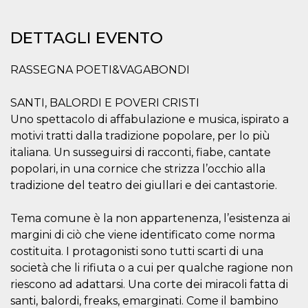
correttamente.
Storage declaration
DETTAGLI EVENTO
Storage
Nome
Descrizione
type
RASSEGNA POETI&VAGABONDI
fbssls_314278995690155
Session
storage
SANTI, BALORDI E POVERI CRISTI
wpEmojiSettingsSupports
Session
Uno spettacolo di affabulazione e musica, ispirato a
storage
motivi tratti dalla tradizione popolare, per lo più
cn_uc__
Local
storage
italiana. Un susseguirsi di racconti, fiabe, cantate
popolari, in una cornice che strizza l’occhio alla
tradizione del teatro dei giullari e dei cantastorie.
Tema comune è la non appartenenza, l’esistenza ai
margini di ciò che viene identificato come norma
costituita. I protagonisti sono tutti scarti di una
Provider /
Nome
Scadenza
Descrizione
società che li rifiuta o a cui per qualche ragione non
Dominio
riescono ad adattarsi. Una corte dei miracoli fatta di
c_user
4
Cookie di a
Meta
settimane
utente. Può
Platform Inc.
santi, balordi, freaks, emarginati. Come il bambino
2 giorni
essere di se
.facebook.com