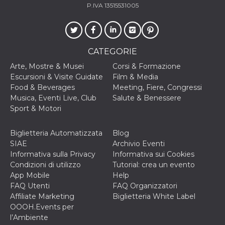
P.IVA 13515531005
VISITOR_INFO1_LIVE
5 mesi 4
Questo cook
Google LLC
settimane
impostato 
.youtube.com
Youtube pe
tenere tracc
delle prefe
dell'utente p
CATEGORIE
video di Yo
incorporati 
Arte, Mostre & Musei
Corsi & Formazione
siti; può an
determinare 
Escursioni & Visite Guidate
Film & Media
visitatore de
Food & Beverages
Meeting, Fiere, Congressi
web sta
utilizzando 
Musica, Eventi Live, Club
Salute & Benessere
nuova o la
Sport & Motori
vecchia ver
dell'interfac
Youtube.
Biglietteria Automatizzata
Blog
VISITOR_PRIVACY_METADATA
5 mesi 4
Questo coo
YouTube
SIAE
Archivio Eventi
settimane
viene utiliz
.youtube.com
per memori
Informativa sulla Privacy
Informativa sui Cookies
le scelte di
Condizioni di utilizzo
Tutorial: crea un evento
consenso e
privacy dell
App Mobile
Help
per la loro
FAQ Utenti
FAQ Organizzatori
interazione 
sito. Registr
Affiliate Marketing
Biglietteria White Label
sul consens
OOOH.Events per
visitatore r
a varie poli
l’Ambiente
impostazion