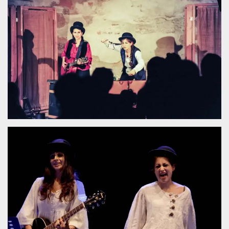
.oooh.events
browser accetti i
cookie.
PHPSESSID
Sessione
Cookie
PHP.net
generato da
oooh.events
applicazioni
basate sul
linguaggio PHP.
Si tratta di un
identificatore
generico
utilizzato per
mantenere le
variabili di
sessione utente.
Normalmente è
un numero
generato in
modo casuale, il
modo in cui
viene utilizzato
può essere
specifico per il
sito, ma un
buon esempio è
mantenere uno
stato di accesso
per un utente
tra le pagine.
m
1 anno 1
Questo cookie
Stripe